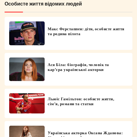
Особисте життя відомих людей
Макс Ферстаппен: діти, особисте життя
та родина пілота
Ася Біла: біографія, чоловік та
кар’єра української акторки
Льюїс Гамільтон: особисте життя,
сім’я, романи та статки
Українська акторка Оксана Жданова: