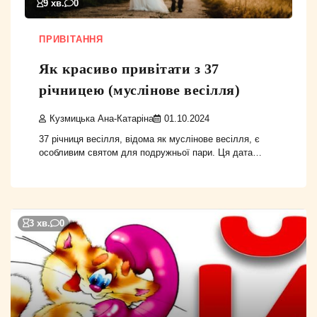
9 хв.
0
ПРИВІТАННЯ
Як красиво привітати з 37
річницею (муслінове весілля)
Кузмицька Ана-Катаріна
01.10.2024
37 річниця весілля, відома як муслінове весілля, є
особливим святом для подружньої пари. Ця дата…
3 хв.
0