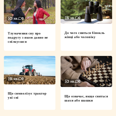
6 хв.
0
3 хв.
0
До чого сниться бінокль
Тлумачення сну про
жінці або чоловіку
подругу з якою давно не
спілкуєшся
6 хв.
0
3 хв.
0
Що символізує трактор
Що означає, якщо сняться
уві сні
шахи або шашки