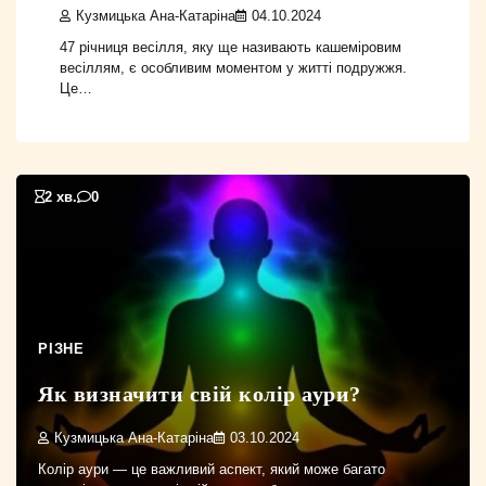
Кузмицька Ана-Катаріна
04.10.2024
47 річниця весілля, яку ще називають кашеміровим
весіллям, є особливим моментом у житті подружжя.
Це…
2 хв.
0
РІЗНЕ
Як визначити свій колір аури?
Кузмицька Ана-Катаріна
03.10.2024
Колір аури — це важливий аспект, який може багато