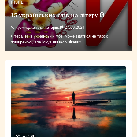
РІЗНЕ
15 українських слів на літеру Й
Кузмицька Ана-Катаріна
27.09.2024
Літера “Й” в українській мові може здатися не такою
поширеною, але існує чимало цікавих і…
4 хв.
0