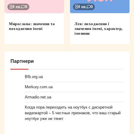
4 хв.
0
4 хв.
0
Мирослава: значення та
Лея: походження і
походження імені
значення імені, характер,
іменини
Партнери
Bfb.org.ua
Merkury.com.ua
Armadio.net.ua
Когда пора переходить на ноутбук с дискретной
видеокартой – 5 честных признаков, что ваш старый
ноутбук уже не тянет