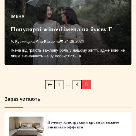
ІМЕНА
Популярні жіночі імена на букву Г
Кузмицька Ана-Катаріна
24.09.2024
Імена відіграють важливу роль у нашому житті, адже вони не
лише визначають нашу особистість, а…
Пагінація
1
…
4
5
записів
Зараз читають
Почему конструкция кровати важнее
внешнего эффекта