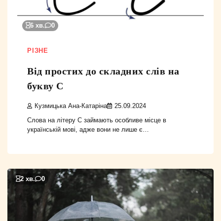
6 хв.
0
РІЗНЕ
Від простих до складних слів на
букву С
Кузмицька Ана-Катаріна
25.09.2024
Слова на літеру С займають особливе місце в
українській мові, адже вони не лише є…
2 хв.
0