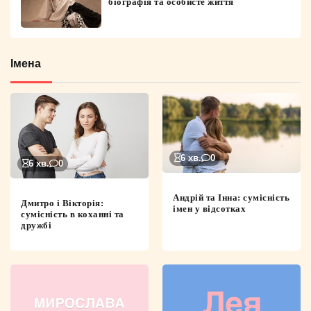
біографія та особисте життя
Імена
6 хв.
0
6 хв.
0
Андрій та Інна: сумісність
Дмитро і Вікторія:
імен у відсотках
сумісність в коханні та
дружбі