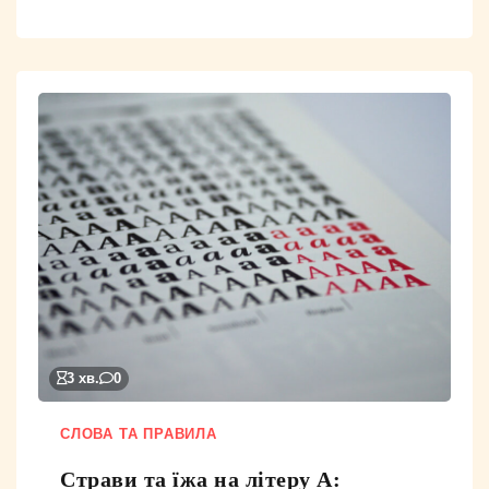
3 хв.
0
СЛОВА ТА ПРАВИЛА
Страви та їжа на літеру А: