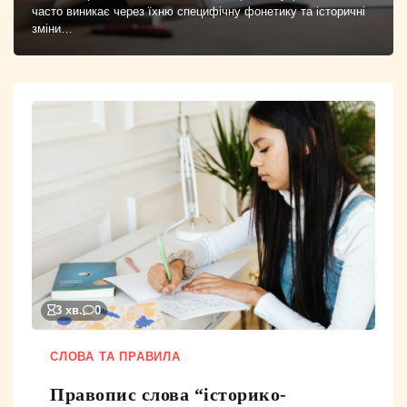
часто виникає через їхню специфічну фонетику та історичні
зміни…
3 хв.
0
СЛОВА ТА ПРАВИЛА
Правопис слова “історико-