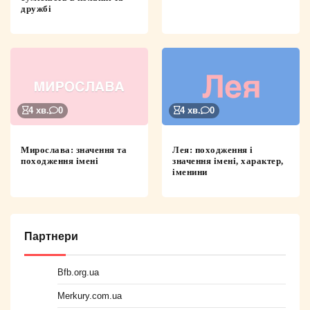
дружбі
4 хв.
0
4 хв.
0
Мирослава: значення та
Лея: походження і
походження імені
значення імені, характер,
іменини
Партнери
Bfb.org.ua
Merkury.com.ua