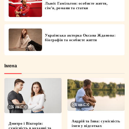
Льюїс Гамільтон: особисте життя,
сім’я, романи та статки
Українська акторка Оксана Жданова:
біографія та особисте життя
Імена
6 хв.
0
6 хв.
0
Андрій та Інна: сумісність
Дмитро і Вікторія:
імен у відсотках
сумісність в коханні та