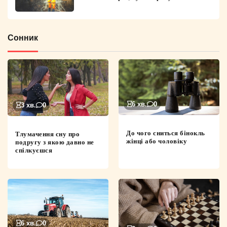
Сонник
6 хв.
0
3 хв.
0
До чого сниться бінокль
Тлумачення сну про
жінці або чоловіку
подругу з якою давно не
спілкуєшся
6 хв.
0