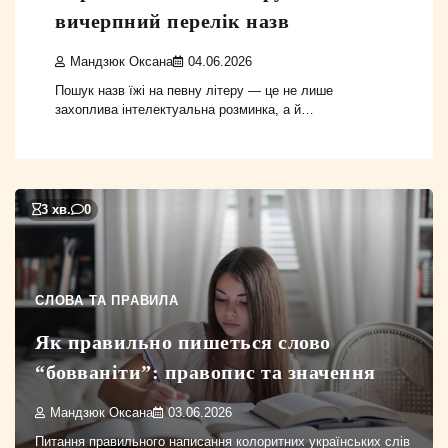
вичерпний перелік назв
Мандзюк Оксана
04.06.2026
Пошук назв їжі на певну літеру — це не лише
захоплива інтелектуальна розминка, а й…
3 хв.
0
СЛОВА ТА ПРАВИЛА
Як правильно пишеться слово
“бовваніти”: правопис та значення
Мандзюк Оксана
03.06.2026
Питання правильного написання колоритних українських слів