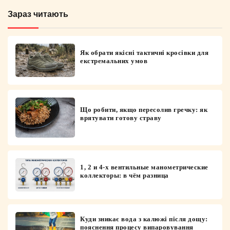
Зараз читають
Як обрати якісні тактичні кросівки для
екстремальних умов
Що робити, якщо пересолив гречку: як
врятувати готову страву
1, 2 и 4-х вентильные манометрические
коллекторы: в чём разница
Куди зникає вода з калюжі після дощу:
пояснення процесу випаровування