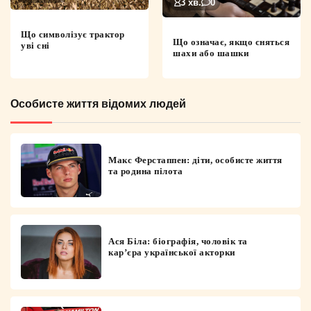
3 хв.
0
Що символізує трактор
Що означає, якщо сняться
уві сні
шахи або шашки
Особисте життя відомих людей
Макс Ферстаппен: діти, особисте життя
та родина пілота
Ася Біла: біографія, чоловік та
кар’єра української акторки