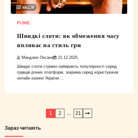
2 хв.
0
РІЗНЕ
Швидкі слоти: як обмеження часу
впливає на стиль гри
Мандзюк Оксана
21.12.2025
Швидкі слоти стрімко набирають популярності серед
гравців різних платформ, зокрема серед користувачів
онлайн казино України.…
Пагінація
1
2
…
21
записів
Зараз читають