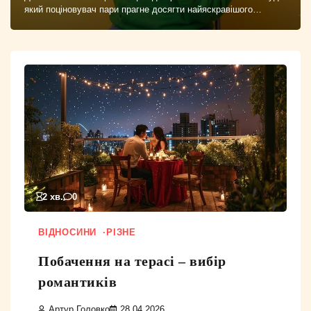
який поціновувач пари прагне досягти найяскравішого…
2 хв.
0
ВІДНОСИНИ
РІЗНЕ
Побачення на терасі – вибір
романтиків
Артур Головко
28.04.2026