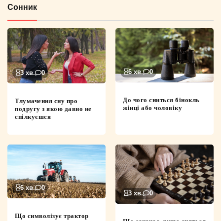
Сонник
6 хв.
0
3 хв.
0
До чого сниться бінокль
Тлумачення сну про
жінці або чоловіку
подругу з якою давно не
спілкуєшся
6 хв.
0
3 хв.
0
Що символізує трактор