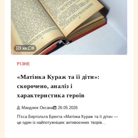
3 хв.
0
РІЗНЕ
«Матінка Кураж та її діти»:
скорочено, аналіз і
характеристика героїв
Мандзюк Оксана
26.05.2026
П’єса Бертольта Брехта «Матінка Кураж та її діти» —
це один із найпотужніших антивоєнних творів…