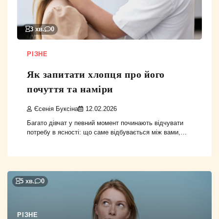
3 хв.
0
РІЗНЕ
Як запитати хлопця про його
почуття та наміри
Єсенія Буксіна
12.02.2026
Багато дівчат у певний момент починають відчувати
потребу в ясності: що саме відбувається між вами,…
5 хв.
0
РІЗНЕ