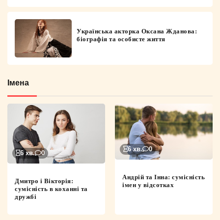
Українська акторка Оксана Жданова:
біографія та особисте життя
Імена
6 хв.
0
6 хв.
0
Андрій та Інна: сумісність
Дмитро і Вікторія:
імен у відсотках
сумісність в коханні та
дружбі