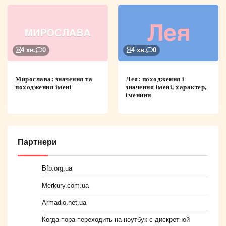
4 хв.
0
4 хв.
0
Мирослава: значення та
Лея: походження і
походження імені
значення імені, характер,
іменини
Партнери
Bfb.org.ua
Merkury.com.ua
Armadio.net.ua
Когда пора переходить на ноутбук с дискретной