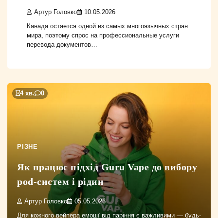
Артур Головко
10.05.2026
Канада остается одной из самых многоязычных стран
мира, поэтому спрос на профессиональные услуги
перевода документов…
4 хв.
0
РІЗНЕ
Як працює підхід Guru Vape до вибору
pod-систем і рідин
Артур Головко
05.05.2026
Для кожного вейпера емоції від паріння є важливими — будь-