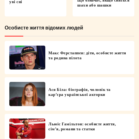
Що означає, якщо сняться
уві сні
шахи або шашки
Особисте життя відомих людей
Макс Ферстаппен: діти, особисте життя
та родина пілота
Ася Біла: біографія, чоловік та
кар’єра української акторки
Льюїс Гамільтон: особисте життя,
сім’я, романи та статки