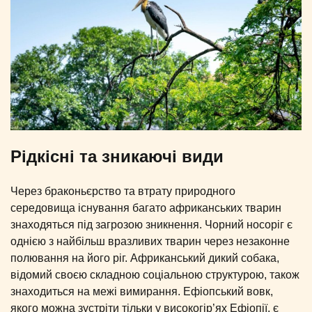
Рідкісні та зникаючі види
Через браконьєрство та втрату природного
середовища існування багато африканських тварин
знаходяться під загрозою зникнення. Чорний носоріг є
однією з найбільш вразливих тварин через незаконне
полювання на його ріг. Африканський дикий собака,
відомий своєю складною соціальною структурою, також
знаходиться на межі вимирання. Ефіопський вовк,
якого можна зустріти тільки у високогір’ях Ефіопії, є