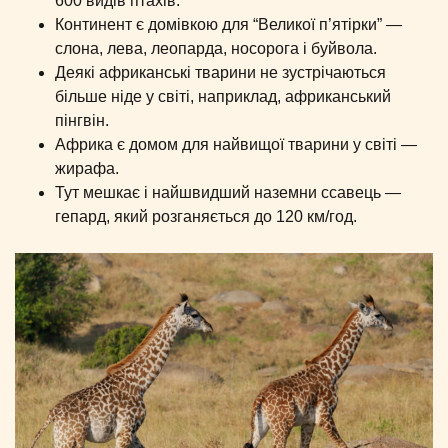
600 видів птахів.
Континент є домівкою для “Великої п’ятірки” —
слона, лева, леопарда, носорога і буйвола.
Деякі африканські тварини не зустрічаються
більше ніде у світі, наприклад, африканський
пінгвін.
Африка є домом для найвищої тварини у світі —
жирафа.
Тут мешкає і найшвидший наземни ссавець —
гепард, який розганяється до 120 км/год.