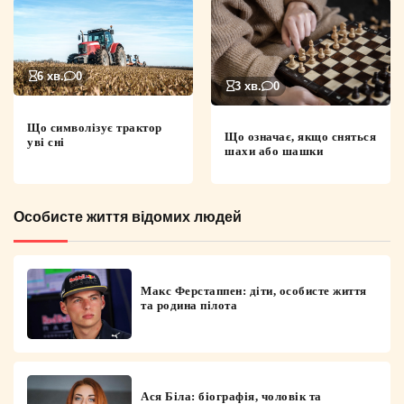
6 хв.
0
3 хв.
0
Що символізує трактор
Що означає, якщо сняться
уві сні
шахи або шашки
Особисте життя відомих людей
Макс Ферстаппен: діти, особисте життя
та родина пілота
Ася Біла: біографія, чоловік та