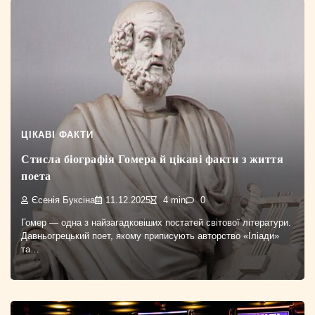
ЦІКАВІ ФАКТИ
Стисла біографія Гомера й цікаві факти з життя
поета
Єсенія Буксіна
11.12.2025
4 min
0
Гомер — одна з найзагадковіших постатей світової літератури.
Давньогрецький поет, якому приписують авторство «Іліади»
та…