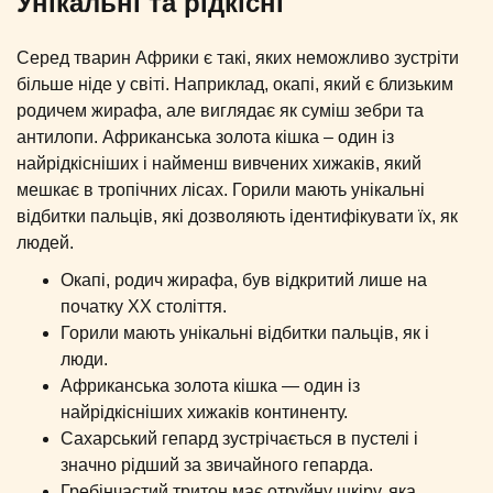
Унікальні та рідкісні
Серед тварин Африки є такі, яких неможливо зустріти
більше ніде у світі. Наприклад, окапі, який є близьким
родичем жирафа, але виглядає як суміш зебри та
антилопи. Африканська золота кішка – один із
найрідкісніших і найменш вивчених хижаків, який
мешкає в тропічних лісах. Горили мають унікальні
відбитки пальців, які дозволяють ідентифікувати їх, як
людей.
Окапі, родич жирафа, був відкритий лише на
початку XX століття.
Горили мають унікальні відбитки пальців, як і
люди.
Африканська золота кішка — один із
найрідкісніших хижаків континенту.
Сахарський гепард зустрічається в пустелі і
значно рідший за звичайного гепарда.
Гребінчастий тритон має отруйну шкіру, яка