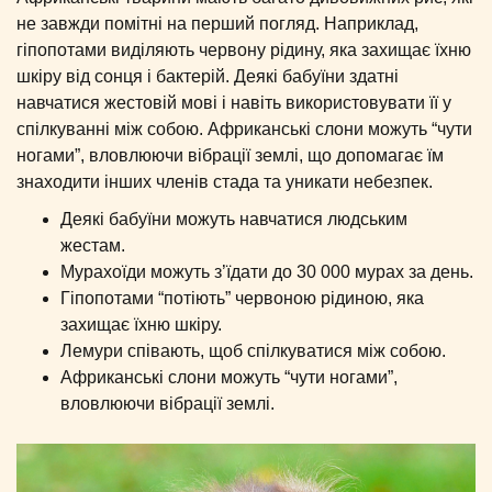
не завжди помітні на перший погляд. Наприклад,
гіпопотами виділяють червону рідину, яка захищає їхню
шкіру від сонця і бактерій. Деякі бабуїни здатні
навчатися жестовій мові і навіть використовувати її у
спілкуванні між собою. Африканські слони можуть “чути
ногами”, вловлюючи вібрації землі, що допомагає їм
знаходити інших членів стада та уникати небезпек.
Деякі бабуїни можуть навчатися людським
жестам.
Мурахоїди можуть з’їдати до 30 000 мурах за день.
Гіпопотами “потіють” червоною рідиною, яка
захищає їхню шкіру.
Лемури співають, щоб спілкуватися між собою.
Африканські слони можуть “чути ногами”,
вловлюючи вібрації землі.