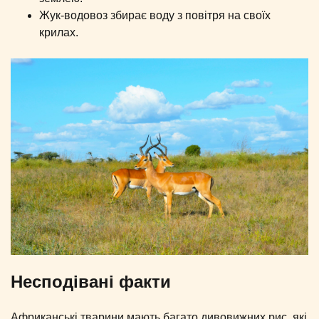
Жук-водовоз збирає воду з повітря на своїх
крилах.
Несподівані факти
Африканські тварини мають багато дивовижних рис, які