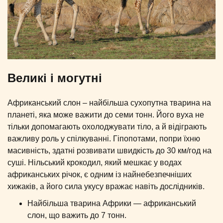
Великі і могутні
Африканський слон – найбільша сухопутна тварина на
планеті, яка може важити до семи тонн. Його вуха не
тільки допомагають охолоджувати тіло, а й відіграють
важливу роль у спілкуванні. Гіпопотами, попри їхню
масивність, здатні розвивати швидкість до 30 км/год на
суші. Нільський крокодил, який мешкає у водах
африканських річок, є одним із найнебезпечніших
хижаків, а його сила укусу вражає навіть дослідників.
Найбільша тварина Африки — африканський
слон, що важить до 7 тонн.