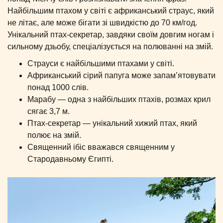
Найбільшим птахом у світі є африканський страус, який
не літає, але може бігати зі швидкістю до 70 км/год.
Унікальний птах-секретар, завдяки своїм довгим ногам і
сильному дзьобу, спеціалізується на полюванні на змій.
Страуси є найбільшими птахами у світі.
Африканський сірий папуга може запам’ятовувати
понад 1000 слів.
Марабу — одна з найбільших птахів, розмах крил
сягає 3,7 м.
Птах-секретар — унікальний хижий птах, який
полює на змій.
Священний ібіс вважався священним у
Стародавньому Єгипті.