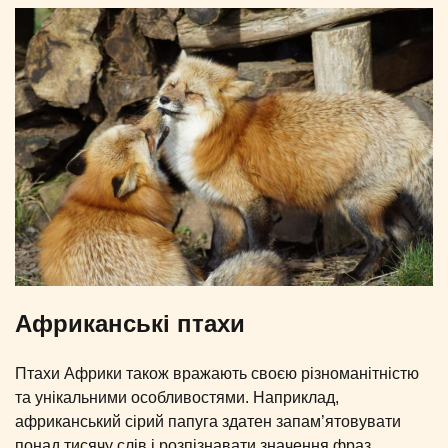
Африканські птахи
Птахи Африки також вражають своєю різноманітністю
та унікальними особливостями. Наприклад,
африканський сірий папуга здатен запам’ятовувати
понад тисячу слів і розпізнавати значення фраз.