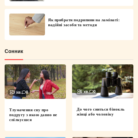
Як прибрати подряпини на ламінаті:
надійні засоби та методи
Сонник
6 хв.
0
3 хв.
0
До чого сниться бінокль
Тлумачення сну про
жінці або чоловіку
подругу з якою давно не
спілкуєшся