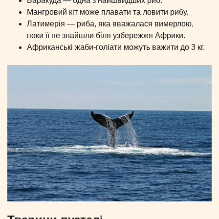
Баракуда — одна з найшвидших риб.
Мангровий кіт може плавати та ловити рибу.
Латимерія — риба, яка вважалася вимерлою,
поки її не знайшли біля узбережжя Африки.
Африканські жаби-голіати можуть важити до 3 кг.