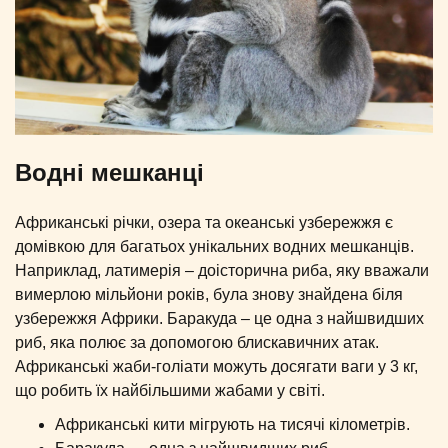
Водні мешканці
Африканські річки, озера та океанські узбережжя є
домівкою для багатьох унікальних водних мешканців.
Наприклад, латимерія – доісторична риба, яку вважали
вимерлою мільйони років, була знову знайдена біля
узбережжя Африки. Баракуда – це одна з найшвидших
риб, яка полює за допомогою блискавичних атак.
Африканські жаби-голіати можуть досягати ваги у 3 кг,
що робить їх найбільшими жабами у світі.
Африканські кити мігрують на тисячі кілометрів.