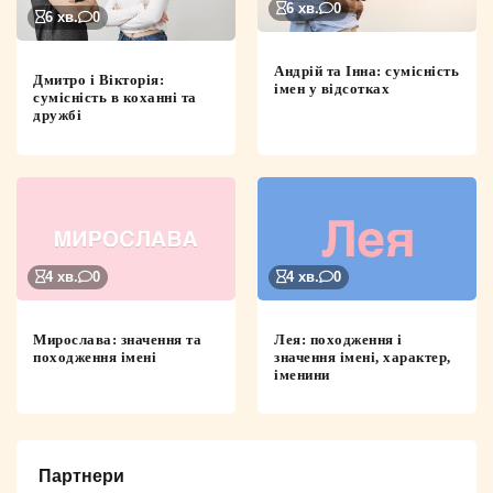
6 хв.
0
6 хв.
0
Андрій та Інна: сумісність
Дмитро і Вікторія:
імен у відсотках
сумісність в коханні та
дружбі
4 хв.
0
4 хв.
0
Мирослава: значення та
Лея: походження і
походження імені
значення імені, характер,
іменини
Партнери