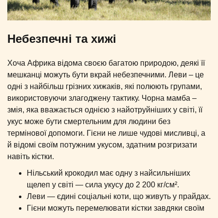
Небезпечні та хижі
Хоча Африка відома своєю багатою природою, деякі її
мешканці можуть бути вкрай небезпечними. Леви – це
одні з найбільш грізних хижаків, які полюють групами,
використовуючи злагоджену тактику. Чорна мамба –
змія, яка вважається однією з найотруйніших у світі, її
укус може бути смертельним для людини без
термінової допомоги. Гієни не лише чудові мисливці, а
й відомі своїм потужним укусом, здатним розгризати
навіть кістки.
Нільський крокодил має одну з найсильніших
щелеп у світі — сила укусу до 2 200 кг/см².
Леви — єдині соціальні коти, що живуть у прайдах.
Гієни можуть перемелювати кістки завдяки своїм