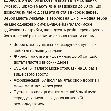
здібності, які допомагають їм виживати у складних
умовах. Жирафи мають язик завдовжки до 50 см, що
дозволяє їм легко діставати листя з високих дерев.
Зебри мають унікальні візерунки на шкірі – жодна зебра
не має однакових смуг. Буш-бейбі (галаго) може
здійснювати стрибки, що в десять разів перевищують
його власний ріст, завдяки сильним заднім лапам.
Зебри мають унікальний візерунок смуг — як
відбитки пальців у людини.
Жирафи мають язик довжиною до 50 см, щоб
дістати листя з високих дерев.
Буш-бейбі (галаго) може стрибати на 10 разів
вище свого зросту.
Африканський буйвол пам’ятає своїх ворогів і
може мститися через роки.
Пустельна лисиця фенек має найбільші вуха
серед усіх лисиць, які допомагають їй
охолоджуватись.