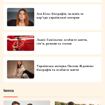
Ася Біла: біографія, чоловік та
кар’єра української акторки
Льюїс Гамільтон: особисте життя,
сім’я, романи та статки
Українська акторка Оксана Жданова:
біографія та особисте життя
Імена