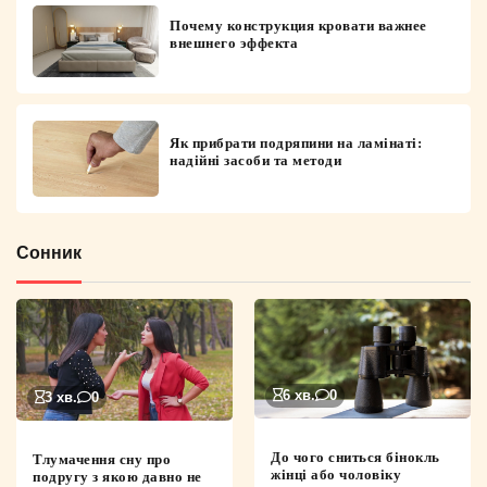
Почему конструкция кровати важнее
внешнего эффекта
Як прибрати подряпини на ламінаті:
надійні засоби та методи
Сонник
6 хв.
0
3 хв.
0
До чого сниться бінокль
Тлумачення сну про
жінці або чоловіку
подругу з якою давно не