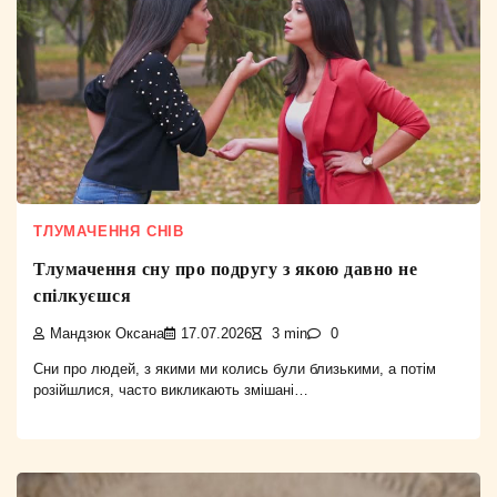
ТЛУМАЧЕННЯ СНІВ
Тлумачення сну про подругу з якою давно не
спілкуєшся
Мандзюк Оксана
17.07.2026
3 min
0
Сни про людей, з якими ми колись були близькими, а потім
розійшлися, часто викликають змішані…