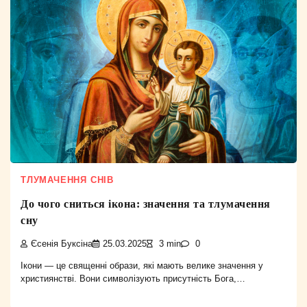
ТЛУМАЧЕННЯ СНІВ
До чого сниться ікона: значення та тлумачення
сну
Єсенія Буксіна
25.03.2025
3 min
0
Ікони — це священні образи, які мають велике значення у
християнстві. Вони символізують присутність Бога,…