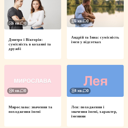
6 хв.
0
6 хв.
0
Андрій та Інна: сумісність
Дмитро і Вікторія:
імен у відсотках
сумісність в коханні та
дружбі
4 хв.
0
4 хв.
0
Мирослава: значення та
Лея: походження і
походження імені
значення імені, характер,
іменини