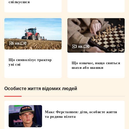
спілкуєшся
6 хв.
0
3 хв.
0
Що символізує трактор
Що означає, якщо сняться
уві сні
шахи або шашки
Особисте життя відомих людей
Макс Ферстаппен: діти, особисте життя
та родина пілота