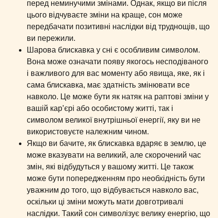
перед неминучими змінами. Однак, якщо ви після
цього відчуваєте зміни на краще, сон може
передбачати позитивні наслідки від труднощів, що
ви пережили.
Шарова блискавка у сні є особливим символом.
Вона може означати появу якогось несподіваного
і важливого для вас моменту або явища, яке, як і
сама блискавка, має здатність змінювати все
навколо. Це може бути як натяк на раптові зміни у
вашій кар’єрі або особистому житті, так і
символом великої внутрішньої енергії, яку ви не
використовуєте належним чином.
Якщо ви бачите, як блискавка вдаряє в землю, це
може вказувати на великий, але скорочений час
змін, які відбудуться у вашому житті. Це також
може бути попередженням про необхідність бути
уважним до того, що відбувається навколо вас,
оскільки ці зміни можуть мати довготривалі
наслідки. Такий сон символізує велику енергію, що