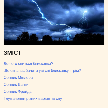
ЗМІСТ
До чого сниться блискавка?
Що означає бачити уві сні блискавку і грім?
Сонник Міллера
Сонник Ванги
Сонник Фрейда
Тлумачення різних варіантів сну