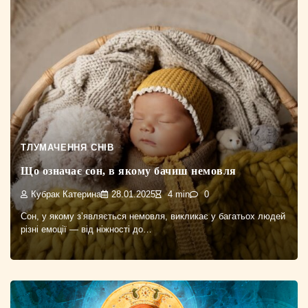
ТЛУМАЧЕННЯ СНІВ
Що означає сон, в якому бачиш немовля
Кубрак Катерина
28.01.2025
4 min
0
Сон, у якому з’являється немовля, викликає у багатьох людей
різні емоції — від ніжності до…