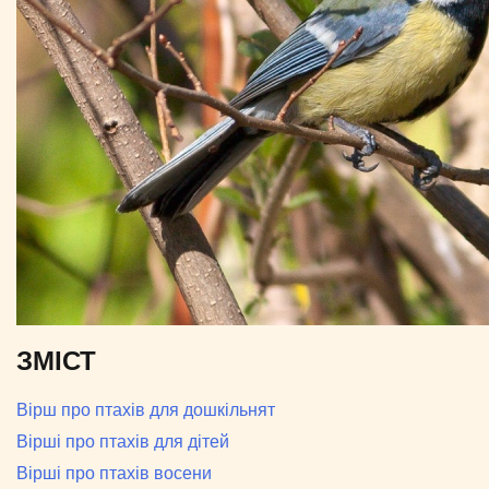
ЗМІСТ
Вірш про птахів для дошкільнят
Вірші про птахів для дітей
Вірші про птахів восени