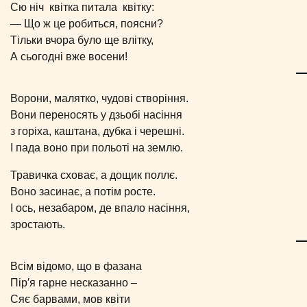
Сю ніч квітка питала квітку:
— Що ж це робиться, поясни?
Тільки вчора було ще влітку,
А сьогодні вже восени!
Ворони, малятко, чудові створіння.
Вони переносять у дзьобі насіння
з горіха, каштана, дубка і черешні.
І пада воно при польоті на землю.
Травичка сховає, а дощик поллє.
Воно засинає, а потім росте.
І ось, незабаром, де впало насіння,
зростають.
Всім відомо, що в фазана
Пір′я гарне несказанно –
Сяє барвами, мов квіти