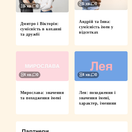
6 хв.
0
6 хв.
0
Андрій та Інна:
Дмитро і Вікторія:
сумісність імен у
сумісність в коханні
відсотках
та дружбі
4 хв.
0
4 хв.
0
Мирослава: значення
Лея: походження і
та походження імені
значення імені,
характер, іменини
Партнери