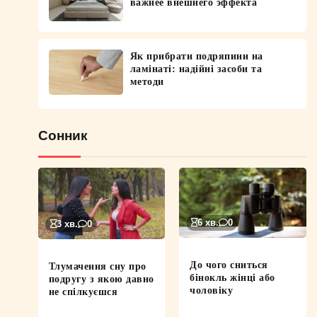
важнее внешнего эффекта
Як прибрати подряпини на
ламінаті: надійні засоби та
методи
Сонник
6 хв.
0
3 хв.
0
До чого сниться
Тлумачення сну про
бінокль жінці або
подругу з якою давно
чоловіку
не спілкуєшся