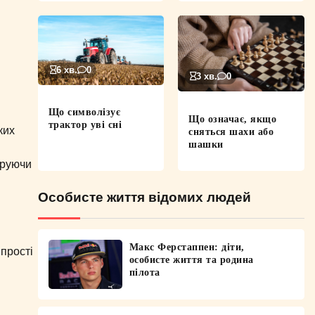
6 хв.
0
3 хв.
0
Що символізує
Що означає, якщо
трактор уві сні
ких
сняться шахи або
шашки
аруючи
Особисте життя відомих людей
Макс Ферстаппен: діти,
 прості
особисте життя та родина
пілота