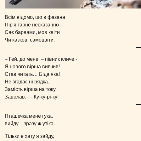
Всім відомо, що в фазана
Пір′я гарне несказанно –
Сяє барвами, мов квіти
Чи казкові самоцвіти.
– Гей, до мене! – півник кличе,-
Я нового вірша вивчив! —
Став читать… Біда яка!
Не згадає ні рядка.
Замість вірша на току
Заволав: — Ку-ку-рі-ку!
Пташечка мене гука,
вийду – зразу ж утіка.
Тільки в хату я зайду,