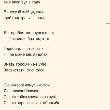
вже виспівує в саду.
Винесу їй хлібця, сала,
щоб і завтра заспівала.
До горобця звернувся шпак:
— Посвищи, браток, отак.
Горобець — і так і сяк —
Ні, не може він, як шпак.
Знать, горобчик не уміє
Засвистати: фію, фію!
Сю ніч зорі чомусь колючі,
Як налякані їжачки.
Сю ніч сойка кричала в кручі,
Сю ніч ворон сказав: «Апчхи!»