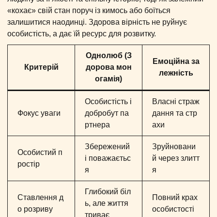
«кохає» свій стан поруч із кимось або боїться
залишитися наодинці. Здорова вірність не руйнує
особистість, а дає їй ресурс для розвитку.
Однолюб (З
Емоційна за
Критерій
дорова мон
лежність
огамія)
Особистість і
Власні страж
Фокус уваги
добробут па
дання та стр
ртнера
ахи
Збережений
Зруйновани
Особистий п
і поважаєтьс
й через злитт
ростір
я
я
Глибокий біл
Ставлення д
Повний крах
ь, але життя
о розриву
особистості
триває