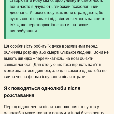
створювати нову сім'ю, щоб уникнути самотності,
вони часто відчувають глибокий психологічний
дисонанс. У таких стосунках вони страждають, бо
чують «не ті слова» і підсвідомо чекають на «не те
ім'я», що перетворює їхнє життя на тяжке
випробування.
Ця особливість робить їх дуже вразливими перед
обличчям розриву або смерті близької людини. Вони не
вміють швидко «перемикатися» на нові об’єкти
зацікавленості. Для оточуючих така вірність пам’яті
може здаватися дивною, але для самого однолюба це
єдина чесна форма існування після втрати.
Як поводяться однолюби після
розставання
Період відновлення після завершення стосунків у
однолюбів може тривати роками, а іноді й усю решту