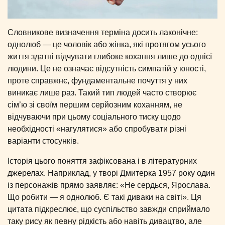
Словникове визначення терміна досить лаконічне:
однолюб — це чоловік або жінка, які протягом усього
життя здатні відчувати глибоке кохання лише до однієї
людини. Це не означає відсутність симпатій у юності,
проте справжнє, фундаментальне почуття у них
виникає лише раз. Такий тип людей часто створює
сім’ю зі своїм першим серйозним коханням, не
відчуваючи при цьому соціального тиску щодо
необхідності «нагулятися» або спробувати різні
варіанти стосунків.
Історія цього поняття зафіксована і в літературних
джерелах. Наприклад, у творі Дмитерка 1957 року один
із персонажів прямо заявляє: «Не сердься, Ярослава.
Що робити — я однолюб. Є такі диваки на світі». Ця
цитата підкреслює, що суспільство завжди сприймало
таку рису як певну рідкість або навіть дивацтво, але