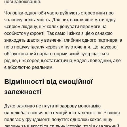
нові завоювання.
Чоловіки-однолюби часто руйнують стереотипи про
чоловічу полігамність. Для них важливіше мати одну
«свою» людину, ніж колекціонувати перемоги на
особистому фронті. Так само і жінки з цією ознакою
знаходять щастя у вивченні глибини одного партнера, а
не в пошуку ідеалу через зміну оточення. Це науково
обґрунтований варіант норми, який зустрічається
рідше, ніж середньостатистична модель поведінки, але
є абсолютно реальним.
Відмінності від емоційної
залежності
Дуже важливо не плутати здорову моногамію
однолюба з токсичною емоційною залежністю. Різниця
полягає у фундаменті почуття: однолюб кохає іншу
людину за її якості та спільну історію, тоді як залежний