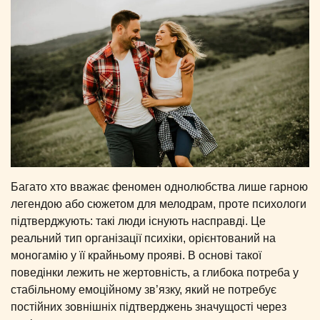
Багато хто вважає феномен однолюбства лише гарною
легендою або сюжетом для мелодрам, проте психологи
підтверджують: такі люди існують насправді. Це
реальний тип організації психіки, орієнтований на
моногамію у її крайньому прояві. В основі такої
поведінки лежить не жертовність, а глибока потреба у
стабільному емоційному зв’язку, який не потребує
постійних зовнішніх підтверджень значущості через