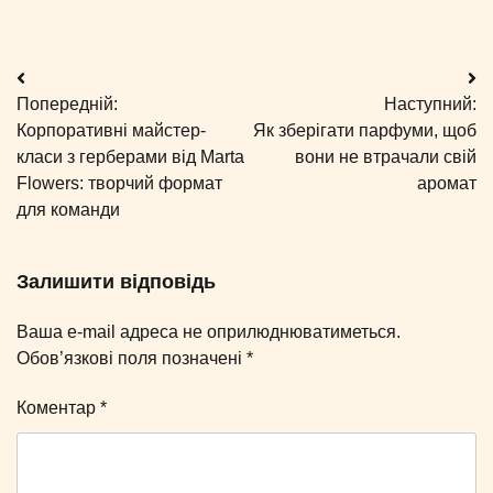
Навігація
Попередній:
Наступний:
записів
Корпоративні майстер-
Як зберігати парфуми, щоб
класи з герберами від Marta
вони не втрачали свій
Flowers: творчий формат
аромат
для команди
Залишити відповідь
Ваша e-mail адреса не оприлюднюватиметься.
Обов’язкові поля позначені
*
Коментар
*