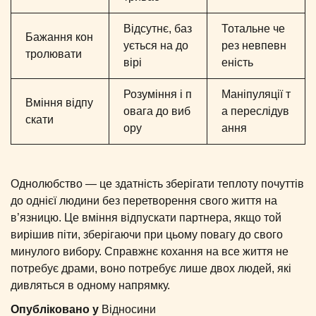
Відсутнє, баз
Тотальне че
Бажання кон
ується на до
рез невпевн
тролювати
вірі
еність
Розуміння і п
Маніпуляції т
Вміння відпу
овага до виб
а переслідув
скати
ору
ання
Однолюбство — це здатність зберігати теплоту почуттів
до однієї людини без перетворення свого життя на
в’язницю. Це вміння відпускати партнера, якщо той
вирішив піти, зберігаючи при цьому повагу до свого
минулого вибору. Справжнє кохання на все життя не
потребує драми, воно потребує лише двох людей, які
дивляться в одному напрямку.
Опубліковано у
Відносини