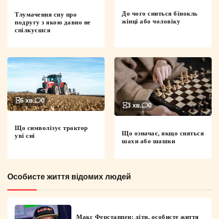
До чого сниться бінокль
Тлумачення сну про
жінці або чоловіку
подругу з якою давно не
спілкуєшся
6 хв.
0
3 хв.
0
Що символізує трактор
Що означає, якщо сняться
уві сні
шахи або шашки
Особисте життя відомих людей
Макс Ферстаппен: діти, особисте життя