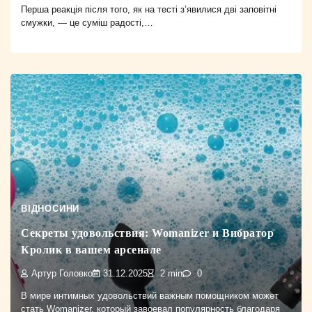
Перша реакція після того, як на тесті з’явилися дві заповітні
смужки, — це суміш радості,…
ВІДНОСИНИ
Секреты удовольствия: Womanizer и Вибратор
Кролик в вашем арсенале
Артур Головко
31.12.2025
2 min
0
В мире интимных удовольствий важным помощником может
стать Womanizer, который завоевал популярность благодаря