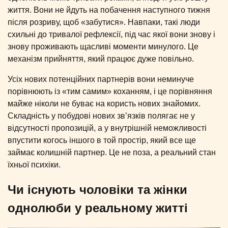
життя. Вони не йдуть на побачення наступного тижня
після розриву, щоб «забутися». Навпаки, такі люди
схильні до тривалої рефлексії, під час якої вони знову і
знову проживають щасливі моменти минулого. Це
механізм прийняття, який працює дуже повільно.
Усіх нових потенційних партнерів вони неминуче
порівнюють із «тим самим» коханням, і це порівняння
майже ніколи не буває на користь нових знайомих.
Складність у побудові нових зв’язків полягає не у
відсутності пропозицій, а у внутрішній неможливості
впустити когось іншого в той простір, який все ще
займає колишній партнер. Це не поза, а реальний стан
їхньої психіки.
Чи існують чоловіки та жінки
однолюби у реальному житті