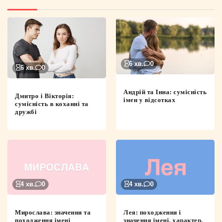
6 хв.
0
6 хв.
0
Андрій та Інна: сумісність
Дмитро і Вікторія:
імен у відсотках
сумісність в коханні та
дружбі
4 хв.
0
4 хв.
0
Мирослава: значення та
Лея: походження і
походження імені
значення імені, характер,