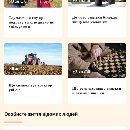
6 хв.
0
3 хв.
0
До чого сниться бінокль
Тлумачення сну про
жінці або чоловіку
подругу з якою давно не
спілкуєшся
6 хв.
0
3 хв.
0
Що символізує трактор
Що означає, якщо сняться
уві сні
шахи або шашки
Особисте життя відомих людей