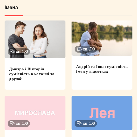
Імена
6 хв.
0
6 хв.
0
Андрій та Інна: сумісність
Дмитро і Вікторія:
імен у відсотках
сумісність в коханні та
дружбі
4 хв.
0
4 хв.
0