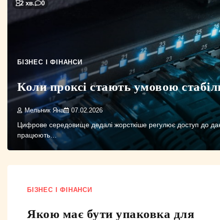
2 хв.
0
БІЗНЕС І ФІНАНСИ
Коли проксі стають умовою стабіл
Мельник Яна
07.02.2026
Цифрове середовище дедалі жорсткіше регулює доступ до дан
працюють…
БІЗНЕС І ФІНАНСИ
Якою має бути упаковка для