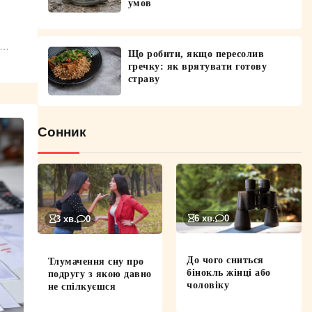
умов
.…
Що робити, якщо пересолив
гречку: як врятувати готову
страву
Сонник
6 хв.
0
3 хв.
0
До чого сниться
Тлумачення сну про
бінокль жінці або
подругу з якою давно
чоловіку
не спілкуєшся