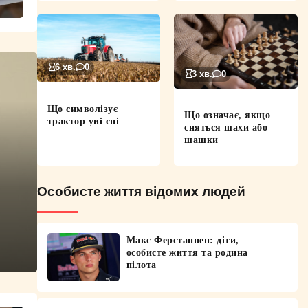
6 хв.
0
3 хв.
0
Що символізує
Що означає, якщо
трактор уві сні
сняться шахи або
шашки
Особисте життя відомих людей
Макс Ферстаппен: діти,
особисте життя та родина
пілота