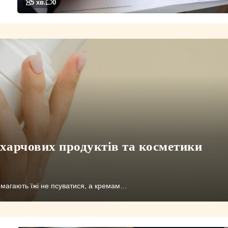
5 хв.
0
 харчових продуктів та косметики
омагають їжі не псуватися, а кремам…