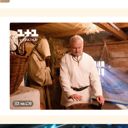
3 хв.
0