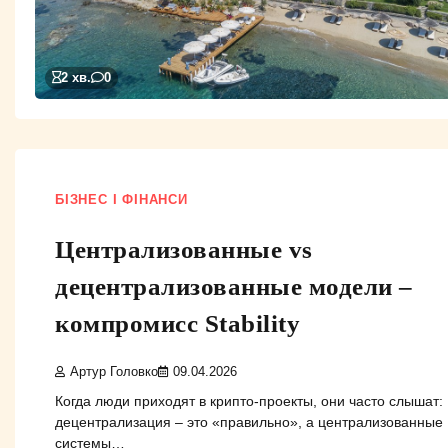
2 хв.
0
БІЗНЕС І ФІНАНСИ
Централизованные vs
децентрализованные модели –
компромисс Stability
Артур Головко
09.04.2026
Когда люди приходят в крипто-проекты, они часто слышат:
децентрализация – это «правильно», а централизованные
системы…