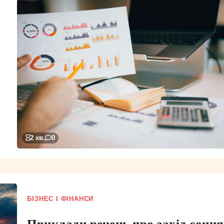
2 хв.
0
БІЗНЕС І ФІНАНСИ
Приклади речень про захід сонця