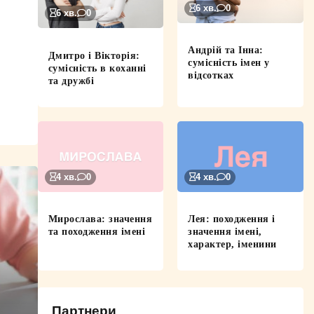
6 хв.
0
6 хв.
0
Андрій та Інна:
Дмитро і Вікторія:
сумісність імен у
сумісність в коханні
відсотках
та дружбі
4 хв.
0
4 хв.
0
Мирослава: значення
Лея: походження і
та походження імені
значення імені,
характер, іменини
Партнери