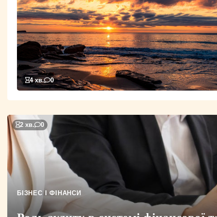
4 хв.
0
2 хв.
0
БІЗНЕС І ФІНАНСИ
Роль аудиту в системі фінансової т