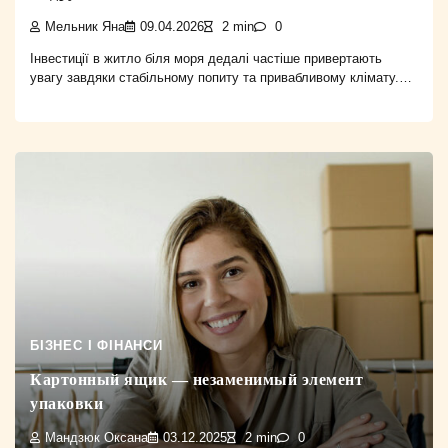
Мельник Яна
09.04.2026
2 min
0
Інвестиції в житло біля моря дедалі частіше привертають
увагу завдяки стабільному попиту та привабливому клімату.…
БІЗНЕС І ФІНАНСИ
Картонный ящик — незаменимый элемент
упаковки
Мандзюк Оксана
03.12.2025
2 min
0