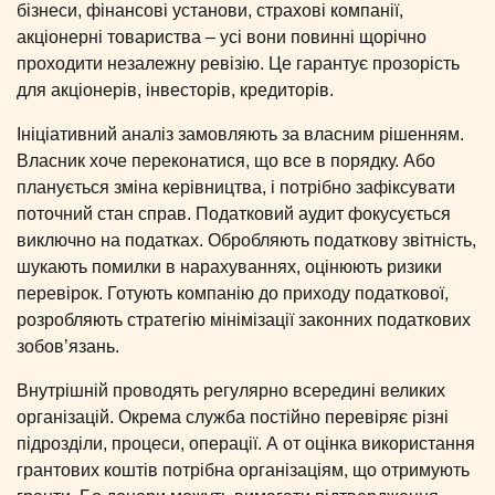
бізнеси, фінансові установи, страхові компанії,
акціонерні товариства – усі вони повинні щорічно
проходити незалежну ревізію. Це гарантує прозорість
для акціонерів, інвесторів, кредиторів.
Ініціативний аналіз замовляють за власним рішенням.
Власник хоче переконатися, що все в порядку. Або
планується зміна керівництва, і потрібно зафіксувати
поточний стан справ. Податковий аудит фокусується
виключно на податках. Обробляють податкову звітність,
шукають помилки в нарахуваннях, оцінюють ризики
перевірок. Готують компанію до приходу податкової,
розробляють стратегію мінімізації законних податкових
зобов’язань.
Внутрішній проводять регулярно всередині великих
організацій. Окрема служба постійно перевіряє різні
підрозділи, процеси, операції. А от оцінка використання
грантових коштів потрібна організаціям, що отримують