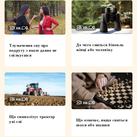
6 хв.
0
3 хв.
0
До чого сниться бінокль
Тлумачення сну про
жінці або чоловіку
подругу з якою давно не
спілкуєшся
6 хв.
0
3 хв.
0
Що символізує трактор
Що означає, якщо сняться
уві сні
шахи або шашки