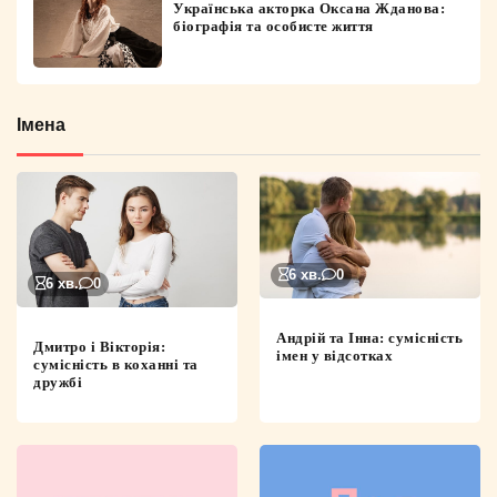
Українська акторка Оксана Жданова:
біографія та особисте життя
Імена
6 хв.
0
6 хв.
0
Андрій та Інна: сумісність
Дмитро і Вікторія:
імен у відсотках
сумісність в коханні та
дружбі