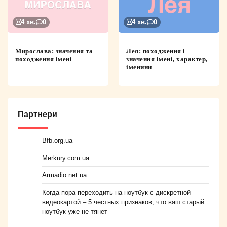
4 хв.
0
4 хв.
0
Мирослава: значення та
Лея: походження і
походження імені
значення імені, характер,
іменини
Партнери
Bfb.org.ua
Merkury.com.ua
Armadio.net.ua
Когда пора переходить на ноутбук с дискретной
видеокартой – 5 честных признаков, что ваш старый
ноутбук уже не тянет