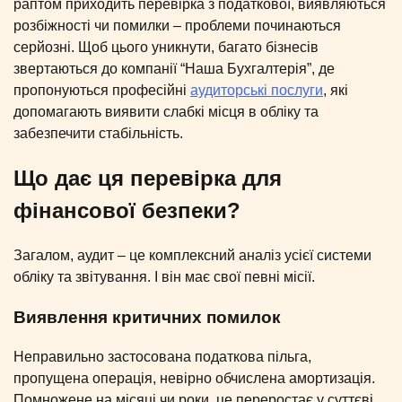
раптом приходить перевірка з податкової, виявляються
розбіжності чи помилки – проблеми починаються
серйозні. Щоб цього уникнути, багато бізнесів
звертаються до компанії “Наша Бухгалтерія”, де
пропонуються професійні
аудиторські послуги
, які
допомагають виявити слабкі місця в обліку та
забезпечити стабільність.
Що дає ця перевірка для
фінансової безпеки?
Загалом, аудит – це комплексний аналіз усієї системи
обліку та звітування. І він має свої певні місії.
Виявлення критичних помилок
Неправильно застосована податкова пільга,
пропущена операція, невірно обчислена амортизація.
Помножене на місяці чи роки, це переростає у суттєві