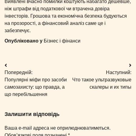
Виявлені вчасно помилки коштують набагато дешевше,
ніж штрафи від податкової чи втрачена довіра
інвесторів. Грошова та економічна безпека будуються
на прозорості, а фінансовий аналіз саме це і
забезпечує.
Опубліковано у
Бізнес і фінанси
Навігація
Попередній:
Наступний:
записів
Популярні міфи про засоби
Что такое ультразвуковые
самозахисту: що правда, а
скалеры и их типы
що перебільшення
Залишити відповідь
Ваша e-mail адреса не оприлюднюватиметься.
Обов’язкові поля позначені
*