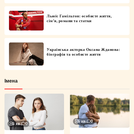
Льюїс Гамільтон: особисте життя,
сім’я, романи та статки
Українська акторка Оксана Жданова:
біографія та особисте життя
Імена
6 хв.
0
6 хв.
0