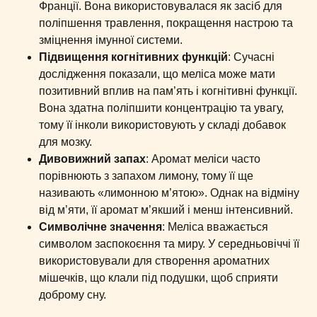
Франції. Вона використовувалася як засіб для
поліпшення травлення, покращення настрою та
зміцнення імунної системи.
Підвищення когнітивних функцій
: Сучасні
дослідження показали, що меліса може мати
позитивний вплив на пам’ять і когнітивні функції.
Вона здатна поліпшити концентрацію та увагу,
тому її інколи використовують у складі добавок
для мозку.
Дивовижний запах
: Аромат меліси часто
порівнюють з запахом лимону, тому її ще
називають «лимонною м’ятою». Однак на відміну
від м’яти, її аромат м’якший і менш інтенсивний.
Символічне значення
: Меліса вважається
символом заспокоєння та миру. У середньовіччі її
використовували для створення ароматних
мішечків, що клали під подушки, щоб сприяти
доброму сну.