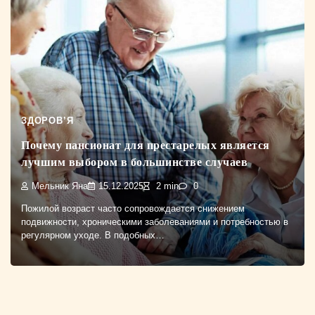
ЗДОРОВ’Я
Почему пансионат для престарелых является
лучшим выбором в большинстве случаев
Мельник Яна
15.12.2025
2 min
0
Пожилой возраст часто сопровождается снижением
подвижности, хроническими заболеваниями и потребностью в
регулярном уходе. В подобных…