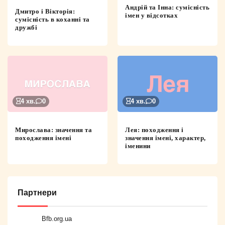
Андрій та Інна: сумісність
Дмитро і Вікторія:
імен у відсотках
сумісність в коханні та
дружбі
4 хв.
0
4 хв.
0
Мирослава: значення та
Лея: походження і
походження імені
значення імені, характер,
іменини
Партнери
Bfb.org.ua