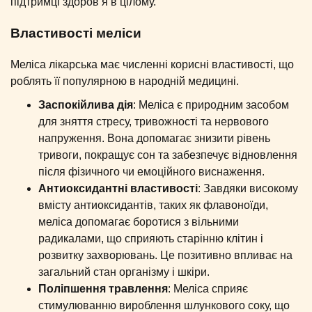
підтримці здоров’я в цілому.
Властивості меліси
Меліса лікарська має численні корисні властивості, що
роблять її популярною в народній медицині.
Заспокійлива дія
: Меліса є природним засобом
для зняття стресу, тривожності та нервового
напруження. Вона допомагає знизити рівень
тривоги, покращує сон та забезпечує відновлення
після фізичного чи емоційного виснаження.
Антиоксидантні властивості
: Завдяки високому
вмісту антиоксидантів, таких як флавоноїди,
меліса допомагає боротися з вільними
радикалами, що сприяють старінню клітин і
розвитку захворювань. Це позитивно впливає на
загальний стан організму і шкіри.
Поліпшення травлення
: Меліса сприяє
стимулюванню вироблення шлункового соку, що