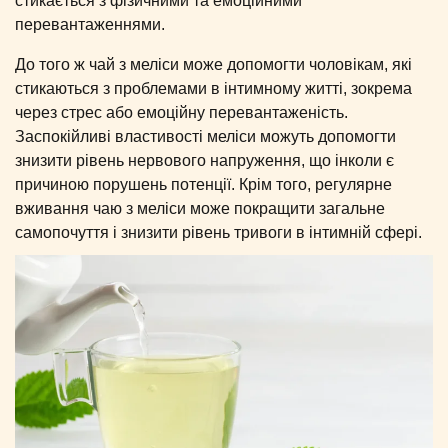
стикається з фізичними та емоційними
перевантаженнями.
До того ж чай з меліси може допомогти чоловікам, які
стикаються з проблемами в інтимному житті, зокрема
через стрес або емоційну перевантаженість.
Заспокійливі властивості меліси можуть допомогти
знизити рівень нервового напруження, що інколи є
причиною порушень потенції. Крім того, регулярне
вживання чаю з меліси може покращити загальне
самопочуття і знизити рівень тривоги в інтимній сфері.