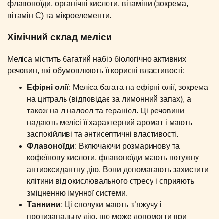
флавоноїди, органічні кислоти, вітаміни (зокрема,
вітамін С) та мікроелементи.
Хімічний склад меліси
Меліса містить багатий набір біологічно активних
речовин, які обумовлюють її корисні властивості:
Ефірні олії
: Меліса багата на ефірні олії, зокрема
на цитраль (відповідає за лимонний запах), а
також на ліналоол та гераніол. Ці речовини
надають мелісі її характерний аромат і мають
заспокійливі та антисептичні властивості.
Флавоноїди
: Включаючи розмаринову та
кофеїнову кислоти, флавоноїди мають потужну
антиоксидантну дію. Вони допомагають захистити
клітини від окислювального стресу і сприяють
зміцненню імунної системи.
Таннини
: Ці сполуки мають в’яжучу і
протизапальну дію, що може допомогти при