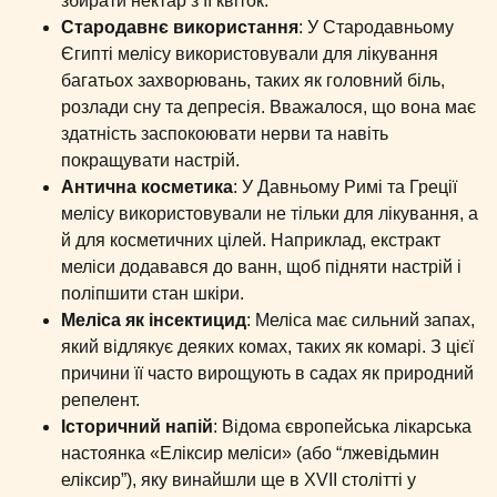
збирати нектар з її квіток.
Стародавнє використання
: У Стародавньому
Єгипті мелісу використовували для лікування
багатьох захворювань, таких як головний біль,
розлади сну та депресія. Вважалося, що вона має
здатність заспокоювати нерви та навіть
покращувати настрій.
Антична косметика
: У Давньому Римі та Греції
мелісу використовували не тільки для лікування, а
й для косметичних цілей. Наприклад, екстракт
меліси додавався до ванн, щоб підняти настрій і
поліпшити стан шкіри.
Меліса як інсектицид
: Меліса має сильний запах,
який відлякує деяких комах, таких як комарі. З цієї
причини її часто вирощують в садах як природний
репелент.
Історичний напій
: Відома європейська лікарська
настоянка «Еліксир меліси» (або “лжевідьмин
еліксир”), яку винайшли ще в XVII столітті у