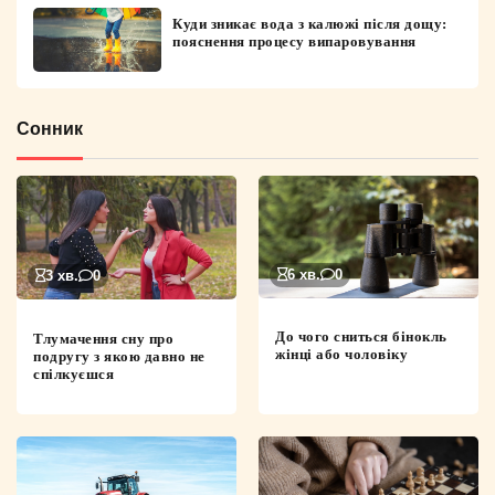
Куди зникає вода з калюжі після дощу:
пояснення процесу випаровування
Сонник
6 хв.
0
3 хв.
0
До чого сниться бінокль
Тлумачення сну про
жінці або чоловіку
подругу з якою давно не
спілкуєшся