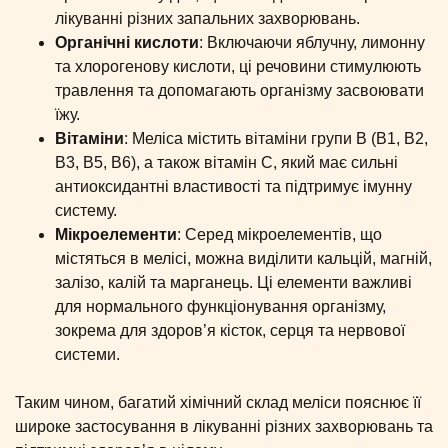
лікуванні різних запальних захворювань.
Органічні кислоти
: Включаючи яблучну, лимонну
та хлорогенову кислоти, ці речовини стимулюють
травлення та допомагають організму засвоювати
їжу.
Вітаміни
: Меліса містить вітаміни групи B (B1, B2,
B3, B5, B6), а також вітамін C, який має сильні
антиоксидантні властивості та підтримує імунну
систему.
Мікроелементи
: Серед мікроелементів, що
містяться в мелісі, можна виділити кальцій, магній,
залізо, калій та марганець. Ці елементи важливі
для нормального функціонування організму,
зокрема для здоров’я кісток, серця та нервової
системи.
Таким чином, багатий хімічний склад меліси пояснює її
широке застосування в лікуванні різних захворювань та