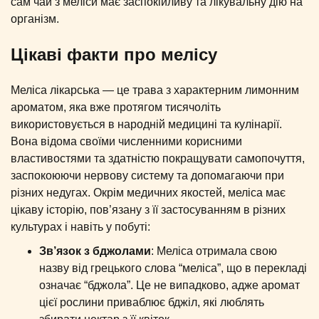
сам чай з меліси має заспокійливу та лікувальну дію на
організм.
Цікаві факти про мелісу
Меліса лікарська — це трава з характерним лимонним
ароматом, яка вже протягом тисячоліть
використовується в народній медицині та кулінарії.
Вона відома своїми численними корисними
властивостями та здатністю покращувати самопочуття,
заспокоюючи нервову систему та допомагаючи при
різних недугах. Окрім медичних якостей, меліса має
цікаву історію, пов’язану з її застосуванням в різних
культурах і навіть у побуті:
Зв’язок з бджолами
: Меліса отримала свою
назву від грецького слова “меліса”, що в перекладі
означає “бджола”. Це не випадково, адже аромат
цієї рослини приваблює бджіл, які люблять