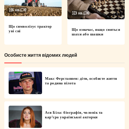
6 хв.
0
3 хв.
0
Що символізує трактор
Що означає, якщо сняться
уві сні
шахи або шашки
Особисте життя відомих людей
Макс Ферстаппен: діти, особисте життя
та родина пілота
Ася Біла: біографія, чоловік та
кар’єра української акторки