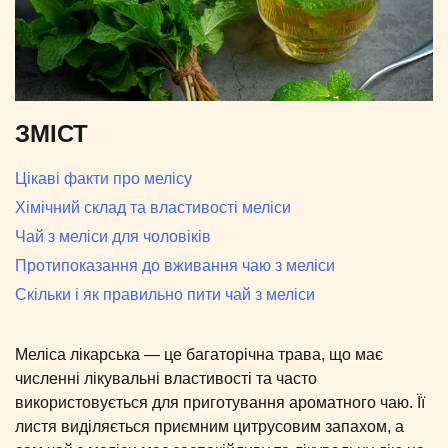
ЗМІСТ
Цікаві факти про мелісу
Хімічний склад та властивості меліси
Чай з меліси для чоловіків
Протипоказання до вживання чаю з меліси
Скільки і як правильно пити чай з меліси
Меліса лікарська — це багаторічна трава, що має
численні лікувальні властивості та часто
використовується для приготування ароматного чаю. Її
листя виділяється приємним цитрусовим запахом, а