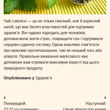
Чай з меліси — це не тільки смачний, але й корисний
напій, що має безліч властивостей для підтримки
здоров’я. Він чудово підходить для чоловіків,
допомагаючи зняти стрес, покращити сон і підтримати
серцево-судинну систему. Однак важливо пам’ятати
про можливі протипоказання, такі як низький тиск або
алергія. Правильне вживання мелісового чаю
допоможе вам отримати максимум користі від цього
природного продукту.
Опубліковано у
Здоров’я
Навігація
Попередній:
Наступний:
записів
22:22 на годиннику:
Цікаві факти про крикет