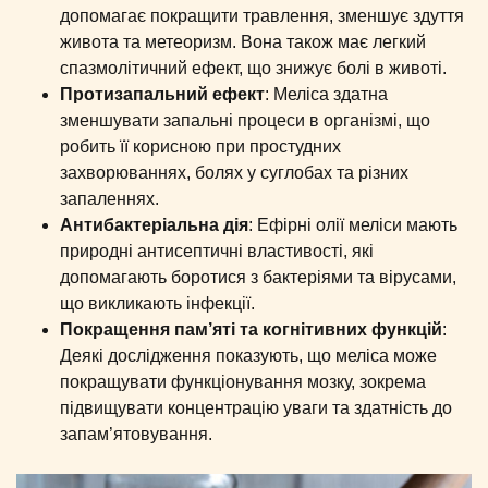
допомагає покращити травлення, зменшує здуття
живота та метеоризм. Вона також має легкий
спазмолітичний ефект, що знижує болі в животі.
Протизапальний ефект
: Меліса здатна
зменшувати запальні процеси в організмі, що
робить її корисною при простудних
захворюваннях, болях у суглобах та різних
запаленнях.
Антибактеріальна дія
: Ефірні олії меліси мають
природні антисептичні властивості, які
допомагають боротися з бактеріями та вірусами,
що викликають інфекції.
Покращення пам’яті та когнітивних функцій
:
Деякі дослідження показують, що меліса може
покращувати функціонування мозку, зокрема
підвищувати концентрацію уваги та здатність до
запам’ятовування.