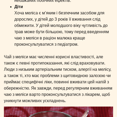
небажаних побічних ефектів.
Діти
Хоча меліса є м’яким і безпечним засобом для
дорослих, у дітей до 3 років її вживання слід
обмежити. У дітей молодшого віку чутливість до
трав може бути більшою, тому перед введенням
чаю з меліси в раціон малюка краще
проконсультуватися з педіатром.
Чай з меліси має численні корисні властивості, але
також є певні протипоказання, які слід враховувати.
Люди з низьким артеріальним тиском, алергії на мелісу,
а також ті, хто має проблеми з щитовидною залозою чи
приймає специфічні ліки, повинні вживати цей напій з
обережністю. Як завжди, перед регулярним вживанням
чаю з меліси варто проконсультуватися з лікарем, щоб
уникнути можливих ускладнень.