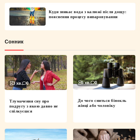
Куди зникає вода з калюжі після дощу:
пояснення процесу випаровування
Сонник
6 хв.
0
3 хв.
0
До чого сниться бінокль
Тлумачення сну про
жінці або чоловіку
подругу з якою давно не
спілкуєшся