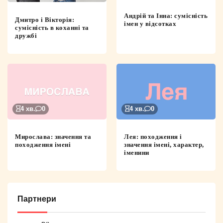
Андрій та Інна: сумісність
Дмитро і Вікторія:
імен у відсотках
сумісність в коханні та
дружбі
4 хв.
0
4 хв.
0
Мирослава: значення та
Лея: походження і
походження імені
значення імені, характер,
іменини
Партнери