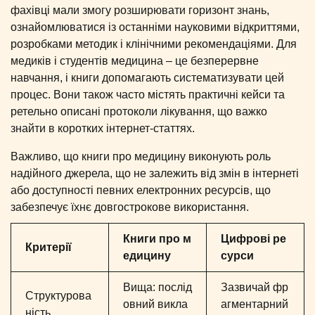
фахівці мали змогу розширювати горизонт знань,
ознайомлюватися із останніми науковими відкриттями,
розробками методик і клінічними рекомендаціями. Для
медиків і студентів медицина – це безперервне
навчання, і книги допомагають систематизувати цей
процес. Вони також часто містять практичні кейси та
ретельно описані протоколи лікування, що важко
знайти в коротких інтернет-статтях.
Важливо, що книги про медицину виконують роль
надійного джерела, що не залежить від змін в інтернеті
або доступності певних електронних ресурсів, що
забезпечує їхнє довгострокове використання.
Книги про м
Цифрові ре
Критерії
едицину
сурси
Вища: послід
Зазвичай фр
Структурова
овний викла
агментарний
ність