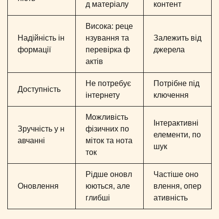
д матеріалу
контент
Висока: реце
Надійність ін
нзування та
Залежить від
формації
перевірка ф
джерела
актів
Не потребує
Потрібне під
Доступність
інтернету
ключення
Можливість
Інтерактивні
Зручність у н
фізичних по
елементи, по
авчанні
міток та нота
шук
ток
Рідше оновл
Частіше оно
Оновлення
юються, але
влення, опер
глибші
ативність