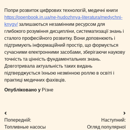
Попри розвиток цифрових технологій, медичні книги
https://openbook.in.ua/ne-hudozhnya-literatura/medychni-
knygy/
залишаються незамінним ресурсом для
глибокого розуміння дисципліни, систематизації знань і
сталого професійного розвитку. Вони доповнюють і
підтримують інформаційний простір, що формується
сучасними електронними засобами, зберігаючи наукову
точність та цінність фундаментальних знань.
Довготривала актуальність таких видань
підтверджується їхньою незмінною роллю в освіті і
практиці медичних фахівців.
Опубліковано у
Різне
Навігація
Попередній:
Наступний:
записів
Топливные насосы
Огляд популярної