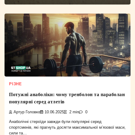
РІЗНЕ
Потужні анаболіки: чому тренболон та параболан
популярні серед атлетів
Артур Головко
10.06.2025
2 min
0
Анаболічні стероїди завжди були популярні серед
спортсменів, які прагнуть досягти максимальної м’язової маси,
сили та…