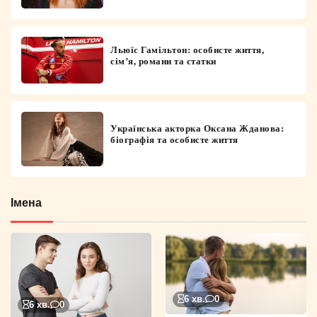
Льюїс Гамільтон: особисте життя,
сім’я, романи та статки
Українська акторка Оксана Жданова:
біографія та особисте життя
Імена
6 хв.
0
6 хв.
0