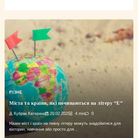
РІЗНЕ
Міста та країни, які починаються на літеру “Е”
Кубрак Катерина
20.02.2025
4 min
0
Назви міст і країн на певну літеру можуть знадобитися для
вікторин, навчання або просто для…