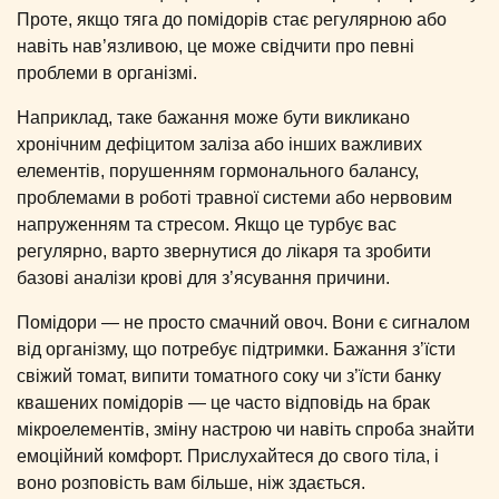
Проте, якщо тяга до помідорів стає регулярною або
навіть нав’язливою, це може свідчити про певні
проблеми в організмі.
Наприклад, таке бажання може бути викликано
хронічним дефіцитом заліза або інших важливих
елементів, порушенням гормонального балансу,
проблемами в роботі травної системи або нервовим
напруженням та стресом. Якщо це турбує вас
регулярно, варто звернутися до лікаря та зробити
базові аналізи крові для з’ясування причини.
Помідори — не просто смачний овоч. Вони є сигналом
від організму, що потребує підтримки. Бажання з’їсти
свіжий томат, випити томатного соку чи з’їсти банку
квашених помідорів — це часто відповідь на брак
мікроелементів, зміну настрою чи навіть спроба знайти
емоційний комфорт. Прислухайтеся до свого тіла, і
воно розповість вам більше, ніж здається.