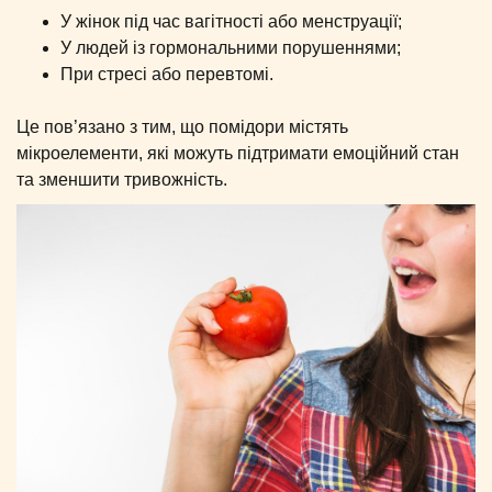
У жінок під час вагітності або менструації;
У людей із гормональними порушеннями;
При стресі або перевтомі.
Це пов’язано з тим, що помідори містять
мікроелементи, які можуть підтримати емоційний стан
та зменшити тривожність.