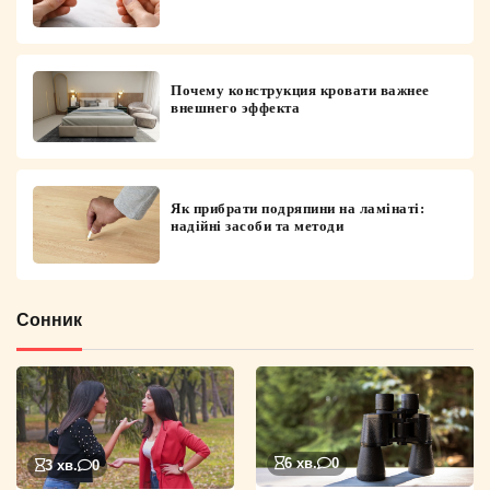
Почему конструкция кровати важнее
внешнего эффекта
Як прибрати подряпини на ламінаті:
надійні засоби та методи
Сонник
6 хв.
0
3 хв.
0