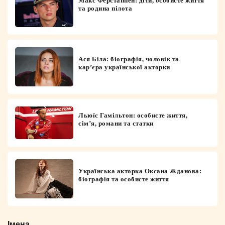
Макс Ферстаппен: діти, особисте життя
та родина пілота
Ася Біла: біографія, чоловік та
кар’єра української акторки
Льюїс Гамільтон: особисте життя,
сім’я, романи та статки
Українська акторка Оксана Жданова:
біографія та особисте життя
Імена