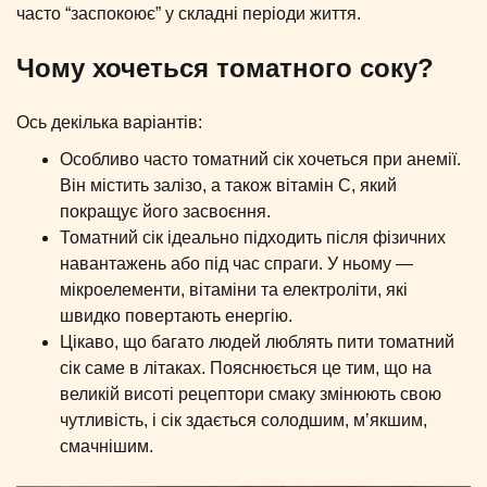
часто “заспокоює” у складні періоди життя.
Чому хочеться томатного соку?
Ось декілька варіантів:
Особливо часто томатний сік хочеться при анемії.
Він містить залізо, а також вітамін С, який
покращує його засвоєння.
Томатний сік ідеально підходить після фізичних
навантажень або під час спраги. У ньому —
мікроелементи, вітаміни та електроліти, які
швидко повертають енергію.
Цікаво, що багато людей люблять пити томатний
сік саме в літаках. Пояснюється це тим, що на
великій висоті рецептори смаку змінюють свою
чутливість, і сік здається солодшим, м’якшим,
смачнішим.