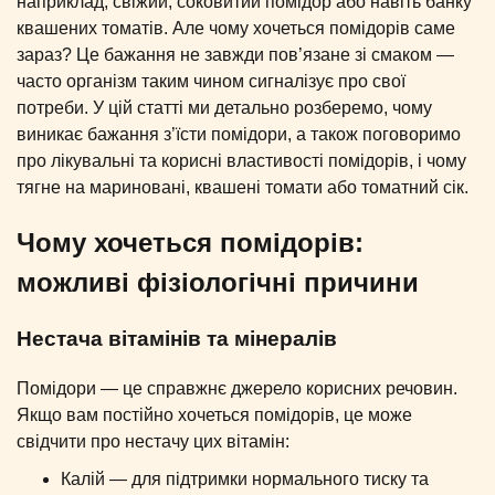
наприклад, свіжий, соковитий помідор або навіть банку
квашених томатів. Але чому хочеться помідорів саме
зараз? Це бажання не завжди пов’язане зі смаком —
часто організм таким чином сигналізує про свої
потреби. У цій статті ми детально розберемо, чому
виникає бажання з’їсти помідори, а також поговоримо
про лікувальні та корисні властивості помідорів, і чому
тягне на мариновані, квашені томати або томатний сік.
Чому хочеться помідорів:
можливі фізіологічні причини
Нестача вітамінів та мінералів
Помідори — це справжнє джерело корисних речовин.
Якщо вам постійно хочеться помідорів, це може
свідчити про нестачу цих вітамін:
Калій — для підтримки нормального тиску та