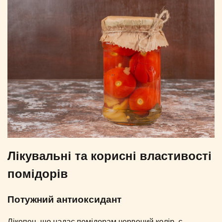
Лікувальні та корисні властивості
помідорів
Потужний антиоксидант
Лікопен, що надає помідорам червоний колір, є