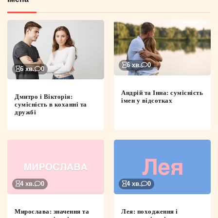
6 хв.
0
6 хв.
0
Андрій та Інна: сумісність
Дмитро і Вікторія:
імен у відсотках
сумісність в коханні та
дружбі
4 хв.
0
4 хв.
0
Мирослава: значення та
Лея: походження і