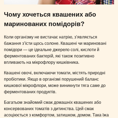
Чому хочеться квашених або
маринованих помідорів?
Коли організму не вистачає натрію, з’являється
бажання з’їсти щось солоне. Квашені чи мариновані
помідори — це ідеальне джерело солі, кислоти й
ферментованих бактерій, які також позитивно
впливають на мікрофлору кишківника.
Квашені овочі, включаючи томати, містять природні
пробіотики. Якщо в організмі порушений баланс
кишкової мікрофлори, може виникнути тяга саме до
ферментованих продуктів.
Багатьом знайомий смак домашніх квашених або
консервованих томатів з дитинства. Цей смак
асоціюється з комфортом, затишком, домом. Така їжа