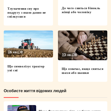
До чого сниться бінокль
Тлумачення сну про
жінці або чоловіку
подругу з якою давно не
спілкуєшся
6 хв.
0
3 хв.
0
Що символізує трактор
Що означає, якщо сняться
уві сні
шахи або шашки
Особисте життя відомих людей