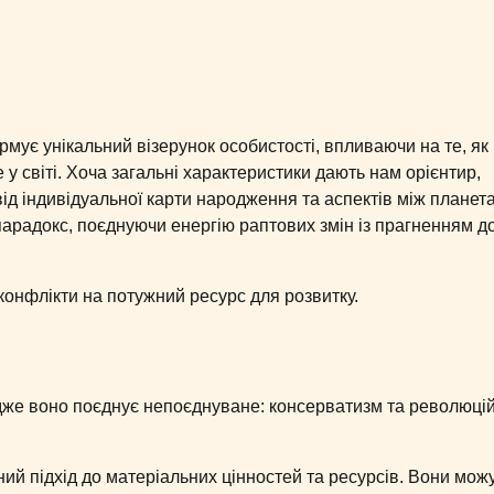
мує унікальний візерунок особистості, впливаючи на те, як
у світі. Хоча загальні характеристики дають нам орієнтир,
ід індивідуальної карти народження та аспектів між планет
парадокс, поєднуючи енергію раптових змін із прагненням д
 конфлікти на потужний ресурс для розвитку.
дже воно поєднує непоєднуване: консерватизм та революці
ний підхід до матеріальних цінностей та ресурсів. Вони мож