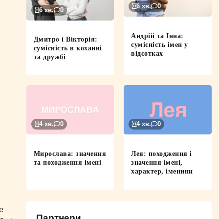
6 хв.
0
6 хв.
0
Андрій та Інна:
Дмитро і Вікторія:
сумісність імен у
сумісність в коханні
відсотках
та дружбі
4 хв.
0
4 хв.
0
Мирослава: значення
Лея: походження і
та походження імені
значення імені,
характер, іменини
е
Партнери