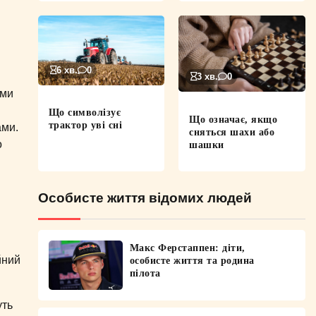
6 хв.
0
3 хв.
0
 ми
Що символізує
Що означає, якщо
трактор уві сні
ами.
сняться шахи або
о
шашки
Особисте життя відомих людей
Макс Ферстаппен: діти,
йний
особисте життя та родина
пілота
уть