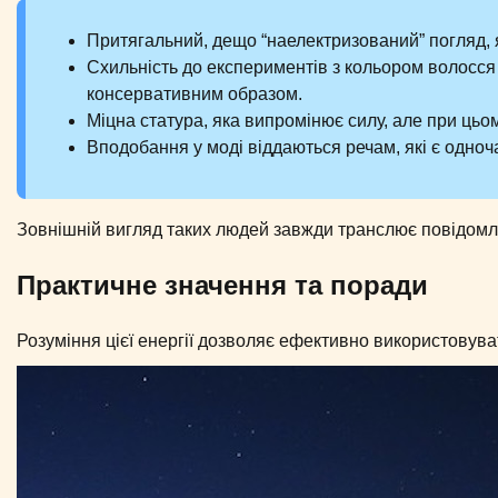
Притягальний, дещо “наелектризований” погляд, 
Схильність до експериментів з кольором волосся
консервативним образом.
Міцна статура, яка випромінює силу, але при цьо
Вподобання у моді віддаються речам, які є одно
Зовнішній вигляд таких людей завжди транслює повідомле
Практичне значення та поради
Розуміння цієї енергії дозволяє ефективно використовуват