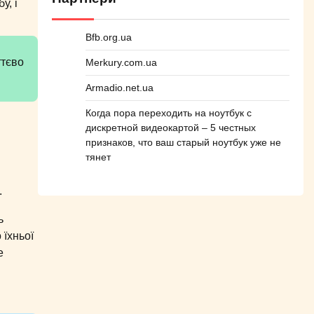
у, і
Bfb.org.ua
ттєво
Merkury.com.ua
Armadio.net.ua
Когда пора переходить на ноутбук с
дискретной видеокартой – 5 честных
признаков, что ваш старый ноутбук уже не
тянет
.
ь
 їхньої
е