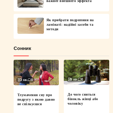
важнее внешнего эффекта
Як прибрати подряпини на
ламінаті: надійні засоби та
методи
Сонник
6 хв.
0
3 хв.
0
До чого сниться
Тлумачення сну про
бінокль жінці або
подругу з якою давно
чоловіку
не спілкуєшся