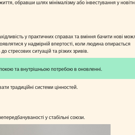
життя, обравши шлях мінімалізму або інвестування у новітн
ідливість у практичних справах та вміння бачити нові мож
роявлятися у надмірній впертості, коли людина опирається
о стресових ситуацій та різких зривів.
спокою та внутрішньою потребою в оновленні.
ати традиційні системи цінностей.
непередбачуваності у стабільні союзи.