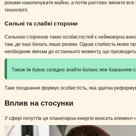
роками накопичувати майно, а потім раптово змінити все 
технології.
Сильні та слабкі сторони
Сильною стороною таких особистостей є неймовірна винах
там, де інші бачать лише ризики. Однак слабкість може п
необхідним змінам до останнього моменту, що призводить д
Також їм буває складно знайти баланс між бажанням 
Таке поєднання формує особистість, яка здатна реформув
Вплив на стосунки
У сфері почуттів ця планетарна енергія вносить елемент 