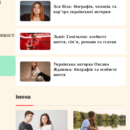
і
Ася Біла: біографія, чоловік та
кар’єра української акторки
ливості
Льюїс Гамільтон: особисте
життя, сім’я, романи та статки
Українська акторка Оксана
Жданова: біографія та особисте
життя
Імена