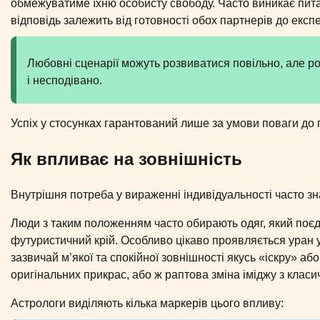
обмежуватиме їхню особисту свободу. Часто виникає пита
відповідь залежить від готовності обох партнерів до експе
Любовні сценарії можуть розвиватися повільно, але р
і несподівано.
Успіх у стосунках гарантований лише за умови поваги до
Як впливає на зовнішність
Внутрішня потреба у вираженні індивідуальності часто зна
Люди з таким положенням часто обирають одяг, який поєдну
футуристичний крій. Особливо цікаво проявляється уран 
зазвичай м’якої та спокійної зовнішності якусь «іскру» а
оригінальних прикрас, або ж раптова зміна іміджу з клас
Астрологи виділяють кілька маркерів цього впливу: