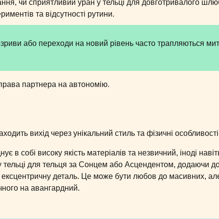
ння, чи сприятливий уран у тельці для довготривалого шлюб
риментів та відсутності рутини.
озриви або переходи на новий рівень часто трапляються ми
 права партнера на автономію.
ходить вихід через унікальний стиль та фізичні особливості
є в собі високу якість матеріалів та незвичний, іноді навіт
у тельці для тельця за Сонцем або Асцендентом, додаючи до
бо ексцентричну деталь. Це може бути любов до масивних, ал
ичного на авангардний.