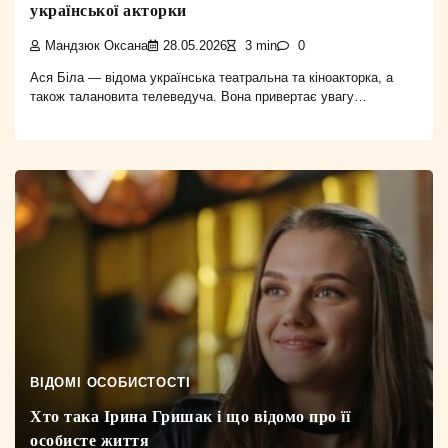
української акторки
Мандзюк Оксана
28.05.2026
3 min
0
Ася Біла — відома українська театральна та кіноакторка, а
також талановита телеведуча. Вона привертає увагу…
ВІДОМІ ОСОБИСТОСТІ
Хто така Ірина Гришак і що відомо про її
особисте життя