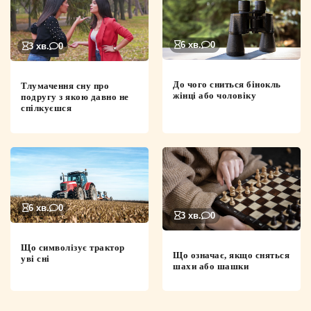
6 хв.
0
3 хв.
0
До чого сниться бінокль
Тлумачення сну про
жінці або чоловіку
подругу з якою давно не
спілкуєшся
6 хв.
0
3 хв.
0
Що символізує трактор
Що означає, якщо сняться
уві сні
шахи або шашки