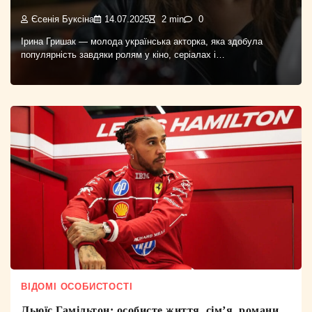
Єсенія Буксіна
14.07.2025
2 min
0
Ірина Гришак — молода українська акторка, яка здобула
популярність завдяки ролям у кіно, серіалах і…
ВІДОМІ ОСОБИСТОСТІ
Льюїс Гамільтон: особисте життя, сім’я, романи