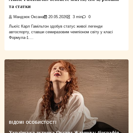
та статки
Мандзюк Оксана
20.05.2026
3 min
0
Льюїс Карл Гамільтон здобув статус живої легенди
автоспорту, ставши семиразовим чемпіоном світу у класі
Формула-1.…
ВІДОМІ ОСОБИСТОСТІ
Українська акторка Оксана Жданова: біографія