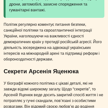
дрони, автомобілі, захисне спорядження та
гуманітарні вантажі.
Політик регулярно коментує питання безпеки,
санкційної політики та євроатлантичної інтеграції
України, наголошуючи на важливості єдності
демократичних країн у протидії російській агресії. Його
діяльність зосереджена на адвокації українських
інтересів на міжнародній арені та підтримці реформ і
обороноздатності держави.
Секрети Арсенія Яценюка
У біографії кожного політика є цікаві деталі, які не
завжди відомі широкому загалу. Щодо “секретів”, то
Арсеній Яценюк веде досить закритий спосіб життя і не
потрапляє у гучні скандали, пов’язані з особистими
розвагами. Він відомий своєю любов’ю до водіння