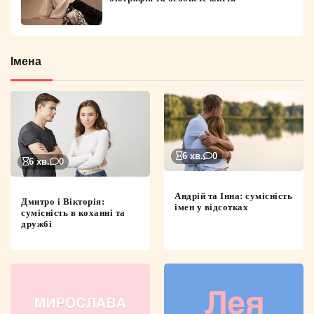
Імена
6 хв.
0
6 хв.
0
Андрій та Інна: сумісність
Дмитро і Вікторія:
імен у відсотках
сумісність в коханні та
дружбі