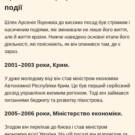
події
Шлях Арсенія Яценюка до високих посад був стрімким і
насиченим подіями, які змінювали не лише його життя,
але й життя країни. Нижче наведено основні етапи його
діяльності, які пояснюють, як він опинився там, де є
зараз.
2001–2003 роки, Крим.
У дуже молодому віці він став міністром економіки
Автономної Республіки Крим. Це був перший серйозний
досвід управління великим регіоном. Тоді він займався
питаннями бюджету та розвитку півострова.
2005–2006 роки, Міністерство економіки.
Згодом він переїхав до Києва і став міністром
економіки всієї України. На цій посаді він відповідав за