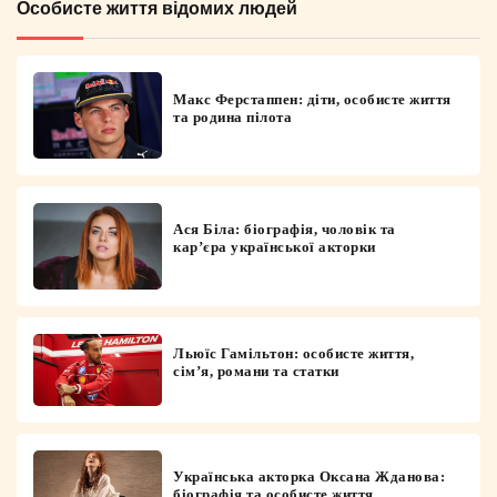
Особисте життя відомих людей
Макс Ферстаппен: діти, особисте життя
та родина пілота
Ася Біла: біографія, чоловік та
кар’єра української акторки
Льюїс Гамільтон: особисте життя,
сім’я, романи та статки
Українська акторка Оксана Жданова:
біографія та особисте життя