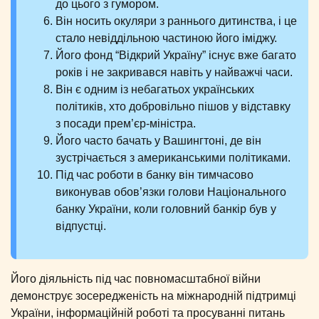
до цього з гумором.
Він носить окуляри з раннього дитинства, і це
стало невіддільною частиною його іміджу.
Його фонд “Відкрий Україну” існує вже багато
років і не закривався навіть у найважчі часи.
Він є одним із небагатьох українських
політиків, хто добровільно пішов у відставку
з посади прем’єр-міністра.
Його часто бачать у Вашингтоні, де він
зустрічається з американськими політиками.
Під час роботи в банку він тимчасово
виконував обов’язки голови Національного
банку України, коли головний банкір був у
відпустці.
Його діяльність під час повномасштабної війни
демонструє зосередженість на міжнародній підтримці
України, інформаційній роботі та просуванні питань