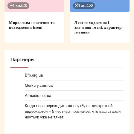
4 хв.
0
4 хв.
0
Мирослава: значення та
Лея: походження і
походження імені
значення імені, характер,
іменини
Партнери
Bfb.org.ua
Merkury.com.ua
Armadio.net.ua
Когда пора переходить на ноутбук с дискретной
видеокартой – 5 честных признаков, что ваш старый
ноутбук уже не тянет