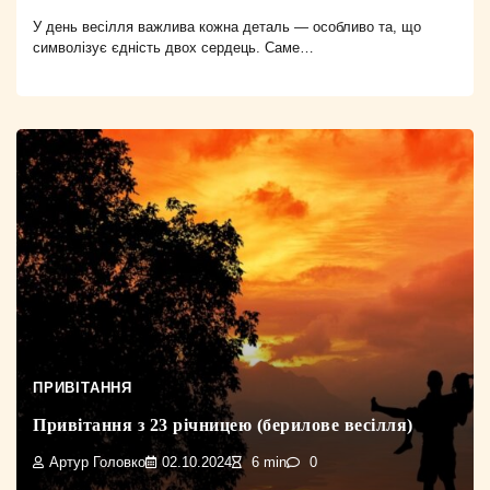
У день весілля важлива кожна деталь — особливо та, що
символізує єдність двох сердець. Саме…
ПРИВІТАННЯ
Привітання з 23 річницею (берилове весілля)
Артур Головко
02.10.2024
6 min
0