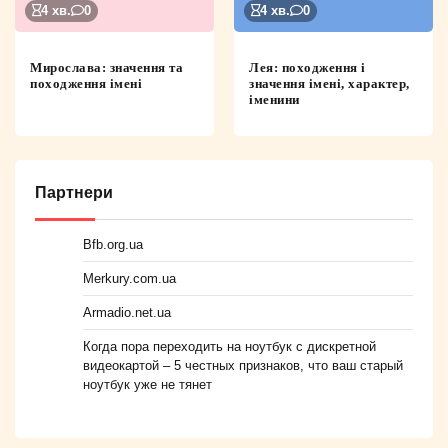
4 хв.
0
4 хв.
0
Мирослава: значення та
Лея: походження і
походження імені
значення імені, характер,
іменини
Партнери
Bfb.org.ua
Merkury.com.ua
Armadio.net.ua
Когда пора переходить на ноутбук с дискретной
видеокартой – 5 честных признаков, что ваш старый
ноутбук уже не тянет