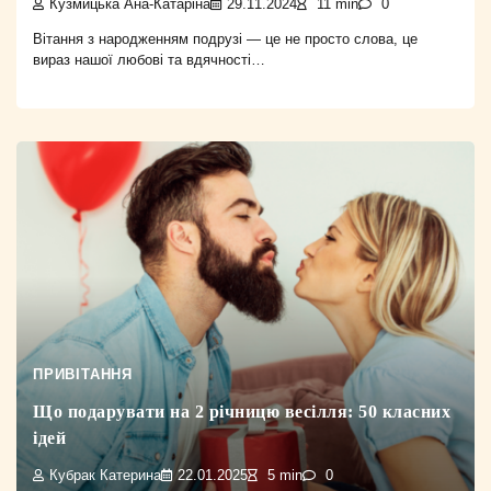
Кузмицька Ана-Катаріна
29.11.2024
11 min
0
Вітання з народженням подрузі — це не просто слова, це
вираз нашої любові та вдячності…
ПРИВІТАННЯ
Що подарувати на 2 річницю весілля: 50 класних
ідей
Кубрак Катерина
22.01.2025
5 min
0