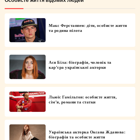
Макс Ферстаппен: діти, особисте життя
та родина пілота
Ася Біла: біографія, чоловік та
кар’єра української акторки
Льюїс Гамільтон: особисте життя,
сім’я, романи та статки
Українська акторка Оксана Жданова:
біографія та особисте життя