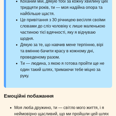
Коханий мій, дякую тобі за кожну хвилину цих
тридцяти років, ти — моя надійна опора та
найбільше щастя.
Це привітання з 30 річницею весілля своїми
словами до сліз чоловіку є лише маленькою
частиною тієї вдячності, яку я відчуваю
щодня.
Дякую за те, що навчив мене терпінню, вірі
та вмінню бачити красу в кожному дні,
проведеному разом.
Ти — людина, з якою я готова пройти ще не
один такий шлях, тримаючи тебе міцно за
руку.
Емоційні побажання
Моя люба дружино, ти — світло мого життя, і я
неймовірно щасливий, що ми пройшли цей шлях