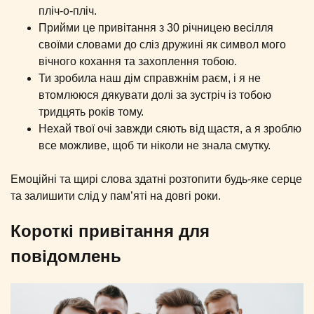
пліч-о-пліч.
Прийми це привітання з 30 річницею весілля
своїми словами до сліз дружині як символ мого
вічного кохання та захоплення тобою.
Ти зробила наш дім справжнім раєм, і я не
втомлююся дякувати долі за зустріч із тобою
тридцять років тому.
Нехай твої очі завжди сяють від щастя, а я зроблю
все можливе, щоб ти ніколи не знала смутку.
Емоційні та щирі слова здатні розтопити будь-яке серце
та залишити слід у пам’яті на довгі роки.
Короткі привітання для
повідомлень