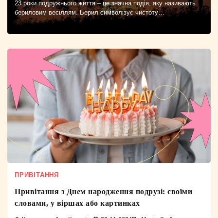
23 роки подружнього життя – це значна подія, яку називають
бериловим весіллям. Берил символізує чистоту…
ПРИВІТАННЯ
Привітання з Днем народження подрузі: своїми
словами, у віршах або картинках