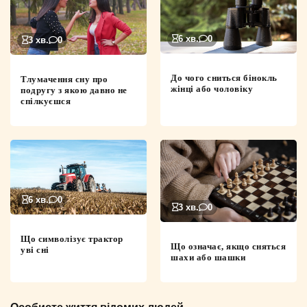
6 хв.
0
3 хв.
0
До чого сниться бінокль
Тлумачення сну про
жінці або чоловіку
подругу з якою давно не
спілкуєшся
6 хв.
0
3 хв.
0
Що символізує трактор
Що означає, якщо сняться
уві сні
шахи або шашки
Особисте життя відомих людей