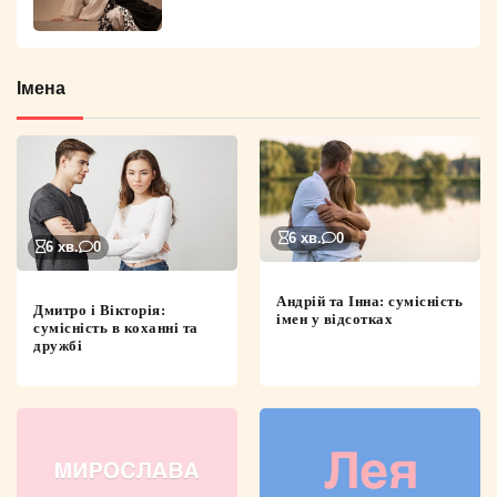
Імена
6 хв.
0
6 хв.
0
Андрій та Інна: сумісність
Дмитро і Вікторія:
імен у відсотках
сумісність в коханні та
дружбі