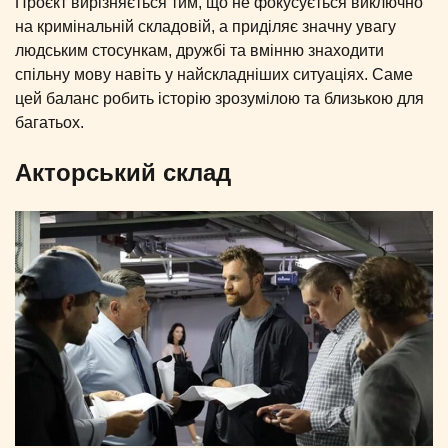
Проєкт вирізняється тим, що не фокусується виключно
на кримінальній складовій, а приділяє значну увагу
людським стосункам, дружбі та вмінню знаходити
спільну мову навіть у найскладніших ситуаціях. Саме
цей баланс робить історію зрозумілою та близькою для
багатьох.
Акторський склад