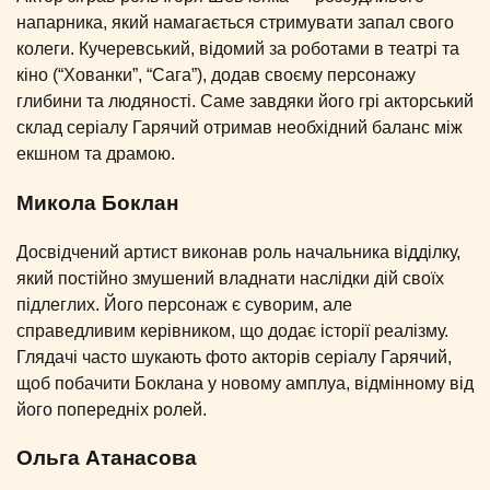
напарника, який намагається стримувати запал свого
колеги. Кучеревський, відомий за роботами в театрі та
кіно (“Хованки”, “Сага”), додав своєму персонажу
глибини та людяності. Саме завдяки його грі акторський
склад серіалу Гарячий отримав необхідний баланс між
екшном та драмою.
Микола Боклан
Досвідчений артист виконав роль начальника відділку,
який постійно змушений владнати наслідки дій своїх
підлеглих. Його персонаж є суворим, але
справедливим керівником, що додає історії реалізму.
Глядачі часто шукають фото акторів серіалу Гарячий,
щоб побачити Боклана у новому амплуа, відмінному від
його попередніх ролей.
Ольга Атанасова