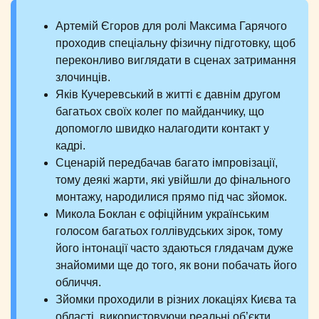
Артемій Єгоров для ролі Максима Гарячого
проходив спеціальну фізичну підготовку, щоб
переконливо виглядати в сценах затримання
злочинців.
Яків Кучеревський в житті є давнім другом
багатьох своїх колег по майданчику, що
допомогло швидко налагодити контакт у
кадрі.
Сценарій передбачав багато імпровізації,
тому деякі жарти, які увійшли до фінального
монтажу, народилися прямо під час зйомок.
Микола Боклан є офіційним українським
голосом багатьох голлівудських зірок, тому
його інтонації часто здаються глядачам дуже
знайомими ще до того, як вони побачать його
обличчя.
Зйомки проходили в різних локаціях Києва та
області, використовуючи реальні об’єкти