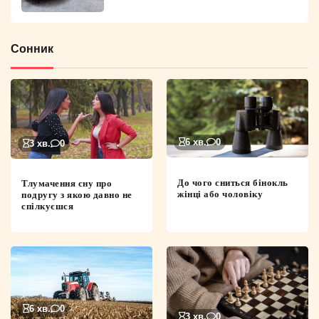
Сонник
6 хв.
0
3 хв.
0
До чого сниться бінокль
Тлумачення сну про
жінці або чоловіку
подругу з якою давно не
спілкуєшся
6 хв.
0
3 хв.
0