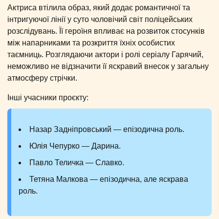
Актриса втілила образ, який додає романтичної та
інтригуючої лінії у суто чоловічий світ поліцейських
розслідувань. Її героїня впливає на розвиток стосунків
між напарниками та розкриття їхніх особистих
таємниць. Розглядаючи актори і ролі серіалу Гарячий,
неможливо не відзначити її яскравий внесок у загальну
атмосферу стрічки.
Інші учасники проєкту:
Назар Задніпровський — епізодична роль.
Юлія Чепурко — Дарина.
Павло Теличка — Славко.
Тетяна Малкова — епізодична, але яскрава
роль.