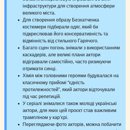
інфраструктури для створення атмосфери
великого міста.
Для створення образу Безхатченка
костюмери підбирали одяг, який би
підкреслював його консервативність та
відмінність від стильного Гарячого.
Багато сцен погонь знімали з використанням
каскадерів, але великі плани актори
відігравали самостійно, часто ризикуючи
отримати синці.
Хімія між головними героями будувалася на
класичному прийомі “єдність
протилежностей”, який актори відточували
під час репетицій.
У серіалі знімалися також молоді українські
актори, для яких цей проєкт став важливим
трампліном у кар’єрі.
Переглядаючи фото акторів, можна побачити