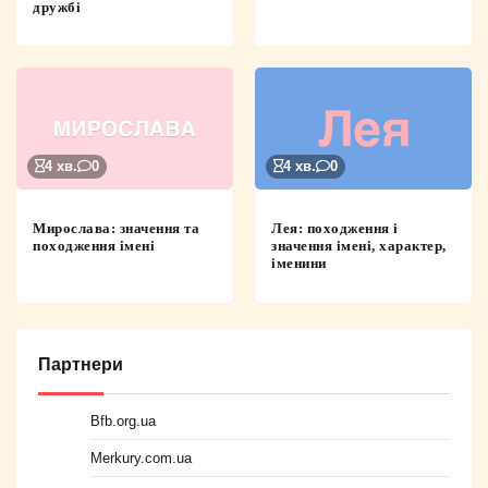
дружбі
4 хв.
0
4 хв.
0
Мирослава: значення та
Лея: походження і
походження імені
значення імені, характер,
іменини
Партнери
Bfb.org.ua
Merkury.com.ua