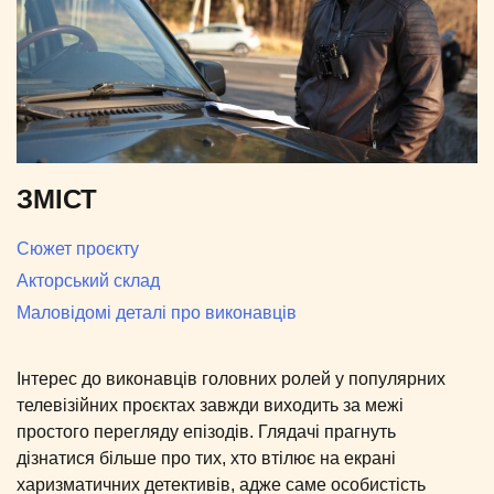
ЗМІСТ
Сюжет проєкту
Акторський склад
Маловідомі деталі про виконавців
Інтерес до виконавців головних ролей у популярних
телевізійних проєктах завжди виходить за межі
простого перегляду епізодів. Глядачі прагнуть
дізнатися більше про тих, хто втілює на екрані
харизматичних детективів, адже саме особистість