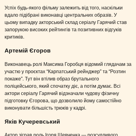
Успіх будь-якого фільму залежить від того, наскільки
вдало підібрані виконавці центральних образів. У
цьому випадку акторський склад серіалу Гарячий став
запорукою високих рейтингів та позитивних відгуків
критиків.
Артемій Єгоров
Виконавець ролі Максима Горобця відомий глядачам за
участю у проєктах “Карпатський рейнджер” та “Розтин
покаже”. Тут він втілив образ брутального
поліцейського, який спочатку діє, а потім думає. Всі
актори серіалу Гарячий відзначали чудову фізичну
підготовку Єгорова, що дозволило йому самостійно
виконувати більшість трюків у кадрі.
Яків Кучеревський
Актор зіграв роль Ігоря Шевченка — розсудливого