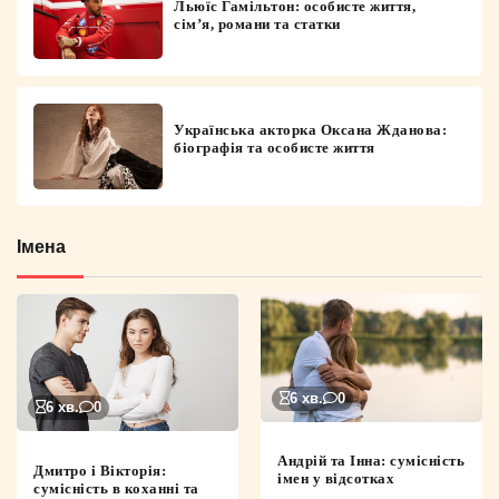
Льюїс Гамільтон: особисте життя,
сім’я, романи та статки
Українська акторка Оксана Жданова:
біографія та особисте життя
Імена
6 хв.
0
6 хв.
0
Андрій та Інна: сумісність
Дмитро і Вікторія:
імен у відсотках
сумісність в коханні та