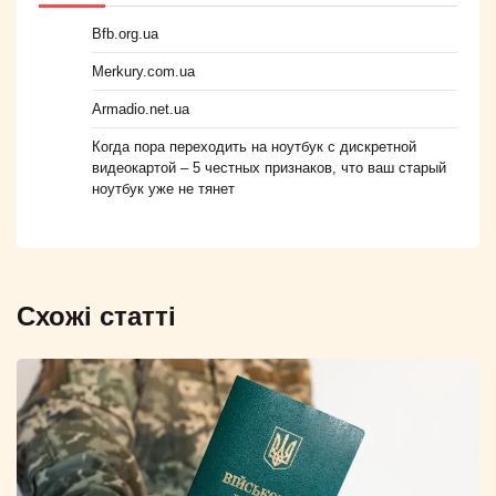
Bfb.org.ua
Merkury.com.ua
Armadio.net.ua
Когда пора переходить на ноутбук с дискретной
видеокартой – 5 честных признаков, что ваш старый
ноутбук уже не тянет
Схожі статті