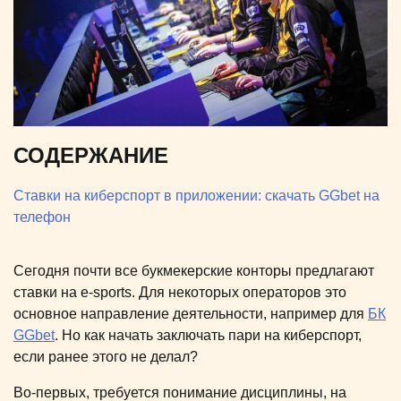
СОДЕРЖАНИЕ
Ставки на киберспорт в приложении: скачать GGbet на
телефон
Сегодня почти все букмекерские конторы предлагают
ставки на e-sports. Для некоторых операторов это
основное направление деятельности, например для
БК
GGbet
. Но как начать заключать пари на киберспорт,
если ранее этого не делал?
Во-первых, требуется понимание дисциплины, на