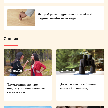
Як прибрати подряпини на ламінаті:
надійні засоби та методи
Сонник
6 хв.
0
3 хв.
0
До чого сниться бінокль
Тлумачення сну про
жінці або чоловіку
подругу з якою давно не
спілкуєшся