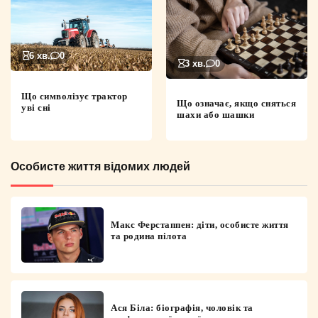
6 хв.
0
3 хв.
0
Що символізує трактор
Що означає, якщо сняться
уві сні
шахи або шашки
Особисте життя відомих людей
Макс Ферстаппен: діти, особисте життя
та родина пілота
Ася Біла: біографія, чоловік та