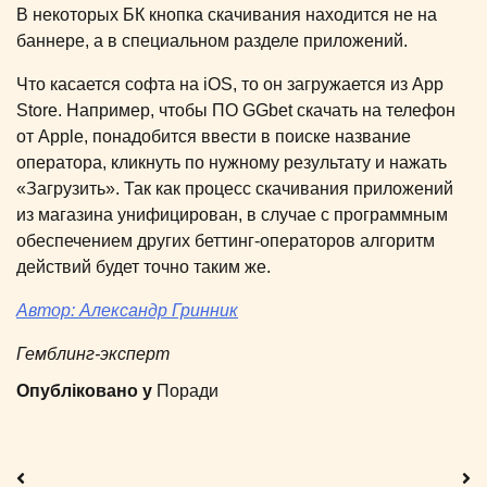
В некоторых БК кнопка скачивания находится не на
баннере, а в специальном разделе приложений.
Что касается софта на iOS, то он загружается из App
Store. Например, чтобы ПО GGbet скачать на телефон
от Apple, понадобится ввести в поиске название
оператора, кликнуть по нужному результату и нажать
«Загрузить». Так как процесс скачивания приложений
из магазина унифицирован, в случае с программным
обеспечением других беттинг-операторов алгоритм
действий будет точно таким же.
Автор: Александр Гринник
Гемблинг-эксперт
Опубліковано у
Поради
Навігація