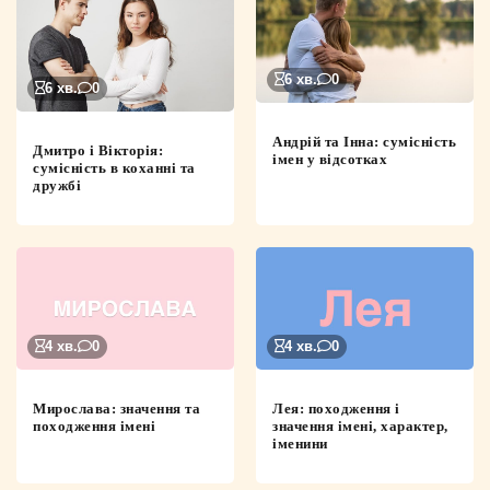
6 хв.
0
6 хв.
0
Андрій та Інна: сумісність
Дмитро і Вікторія:
імен у відсотках
сумісність в коханні та
дружбі
4 хв.
0
4 хв.
0
Мирослава: значення та
Лея: походження і
походження імені
значення імені, характер,
іменини