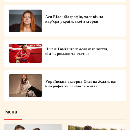
Ася Біла: біографія, чоловік та
кар’єра української акторки
Льюїс Гамільтон: особисте життя,
сім’я, романи та статки
Українська акторка Оксана Жданова:
біографія та особисте життя
Імена