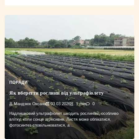
ПОРАДИ
Як вберегти рослини від ультрафіолету
Мандзюк Оксана
03.03.2026
1 min
0
Надлишковий ультрафіолет шкодить рослинам, особливо
влітку, коли сонце агресивне. Листя може обпікатися,
фотосинтез сповільнюватися, а…