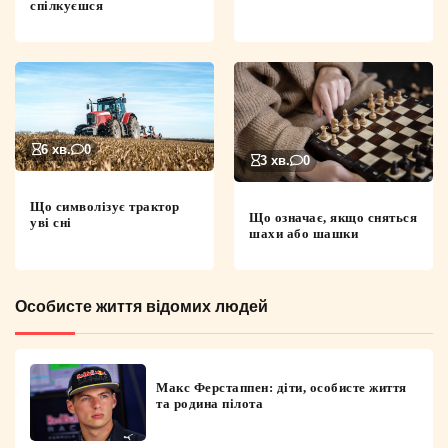
спілкуєшся
6 хв.
0
3 хв.
0
Що символізує трактор
Що означає, якщо сняться
уві сні
шахи або шашки
Особисте життя відомих людей
Макс Ферстаппен: діти, особисте життя
та родина пілота