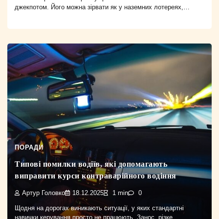
джекпотом. Його можна зірвати як у наземних лотереях,…
ПОРАДИ
Типові помилки водіїв, які допомагають
виправити курси контраварійного водіння
Артур Головко
18.12.2025
1 min
0
Щодня на дорогах виникають ситуації, у яких стандартні
навички керування просто не працюють. Занос, різке…