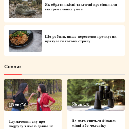
Як обрати якісні тактичні кросівки для
екстремальних умов
Що робити, якщо пересолив гречку: як
врятувати готову страву
Сонник
6 хв.
0
3 хв.
0
До чого сниться бінокль
Тлумачення сну про
жінці або чоловіку
подругу з якою давно не