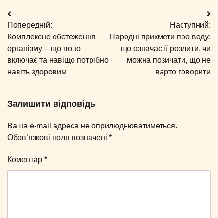
Навігація
Попередній:
Наступний:
записів
Комплексне обстеження
Народні прикмети про воду:
організму – що воно
що означає її розлити, чи
включає та навіщо потрібно
можна позичати, що не
навіть здоровим
варто говорити
Залишити відповідь
Ваша e-mail адреса не оприлюднюватиметься.
Обов’язкові поля позначені
*
Коментар
*