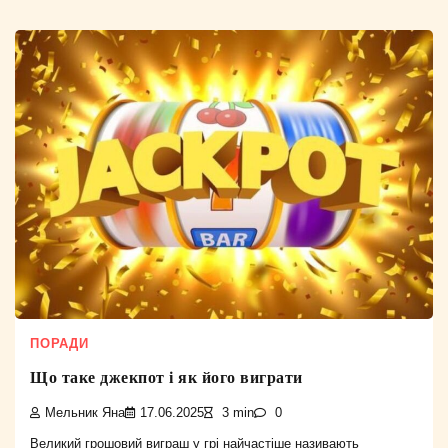
ПОРАДИ
Що таке джекпот і як його виграти
Мельник Яна
17.06.2025
3 min
0
Великий грошовий виграш у грі найчастіше називають