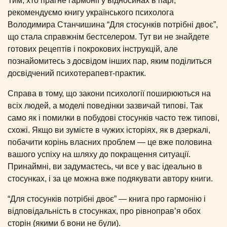
Тим, хто прагне гармонії у відносинах в парі,
рекомендуємо книгу українського психолога
Володимира Станчишина “Для стосунків потрібні двоє”,
що стала справжнім бестселером. Тут ви не знайдете
готових рецептів і покрокових інструкцій, але
познайомитесь з досвідом інших пар, яким поділиться
досвідчений психотерапевт-практик.
Справа в тому, що закони психології поширюються на
всіх людей, а моделі поведінки зазвичай типові. Так
само як і помилки в побудові стосунків часто теж типові,
схожі. Якщо ви зумієте в чужих історіях, як в дзеркалі,
побачити корінь власних проблем — це вже половина
вашого успіху на шляху до покращення ситуації.
Принаймні, ви задумаєтесь, чи все у вас ідеально в
стосунках, і за це можна вже подякувати автору книги.
“Для стосунків потрібні двоє” — книга про гармонію і
відповідальність в стосунках, про рівноправ’я обох
сторін (якими б вони не були).