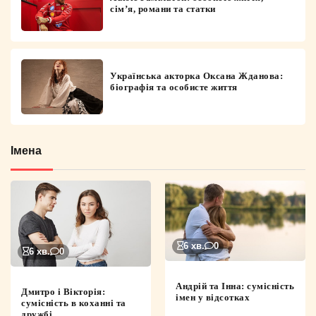
сім’я, романи та статки
Українська акторка Оксана Жданова:
біографія та особисте життя
Імена
6 хв.
0
6 хв.
0
Андрій та Інна: сумісність
Дмитро і Вікторія:
імен у відсотках
сумісність в коханні та
дружбі