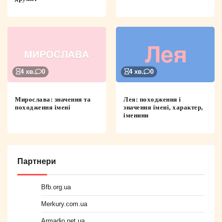
4 хв.
0
4 хв.
0
Мирослава: значення та
Лея: походження і
походження імені
значення імені, характер,
іменини
Партнери
Bfb.org.ua
Merkury.com.ua
Armadio.net.ua