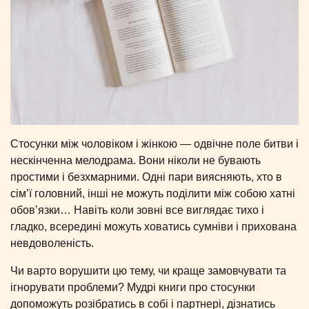
Стосунки між чоловіком і жінкою — одвічне поле битви і
нескінченна мелодрама. Вони ніколи не бувають
простими і безхмарними. Одні пари виясняють, хто в
сім’ї головний, інші не можуть поділити між собою хатні
обов’язки… Навіть коли зовні все виглядає тихо і
гладко, всередині можуть ховатись сумніви і прихована
невдоволеність.
Чи варто ворушити цю тему, чи краще замовчувати та
ігнорувати проблеми? Мудрі книги про стосунки
допоможуть розібратись в собі і партнері, дізнатись