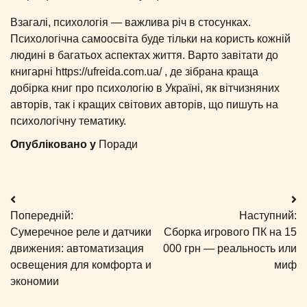
Взагалі, психологія — важлива річ в стосунках.
Психологічна самоосвіта буде тільки на користь кожній
людині в багатьох аспектах життя. Варто завітати до
книгарні https://ufreida.com.ua/ , де зібрана краща
добірка книг про психологію в Україні, як вітчизняних
авторів, так і кращих світових авторів, що пишуть на
психологічну тематику.
Опубліковано у
Поради
Навігація
Попередній:
Наступний:
записів
Сумеречное реле и датчики
Сборка игрового ПК на 15
движения: автоматизация
000 грн — реальность или
освещения для комфорта и
миф
экономии