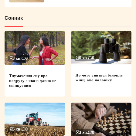
Сонник
6 хв.
0
3 хв.
0
До чого сниться бінокль
Тлумачення сну про
жінці або чоловіку
подругу з якою давно не
спілкуєшся
6 хв.
0
3 хв.
0