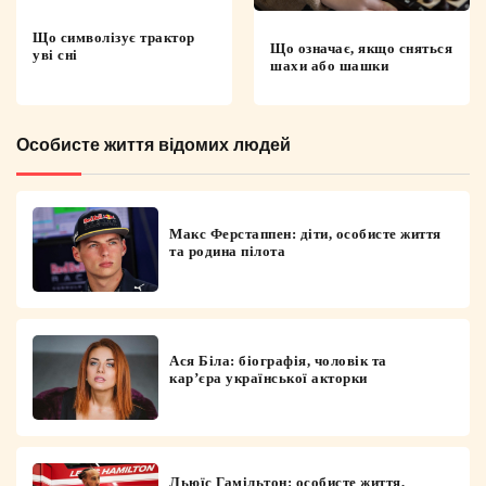
Що символізує трактор
Що означає, якщо сняться
уві сні
шахи або шашки
Особисте життя відомих людей
Макс Ферстаппен: діти, особисте життя
та родина пілота
Ася Біла: біографія, чоловік та
кар’єра української акторки
Льюїс Гамільтон: особисте життя,