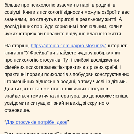
більше про психологію взаємин в парі, в родині, в
соціумі. Книги з психології відносин можуть озброїти вас
знаннями, що стануть в пригоді в реальному житті. А
досвід інших пар буде корисним і повчальним, коли в
чужих історіях ви побачите відлуння власного життя.
На сторінці
https://ufreida.com.ua/pro-stosunky/
інтернет-
книгарні “У Фрейда” ви знайдете чудову добірку книг
про психологію стосунків. Тут і глибокі дослідження
сімейних психотерапевтів-практиків з різних країні, і
практичні поради психологів з побудови конструктивних
і гармонійних відносин в родині, в тому числі і з дітьми.
Для тих, хто став жертвою токсичних стосунків,
знайдеться тематична література, що допоможе ясніше
усвідомити ситуацію і знайти вихід зі скрутного
становище.
“
Для стосунків потрібні двоє
”