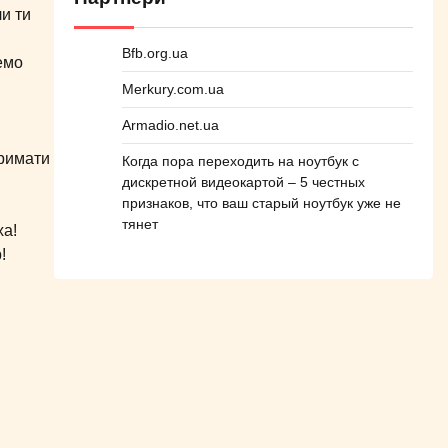
ли ти
Bfb.org.ua
емо
Merkury.com.ua
Armadio.net.ua
тримати
Когда пора переходить на ноутбук с
дискретной видеокартой – 5 честных
признаков, что ваш старый ноутбук уже не
тянет
ха!
!