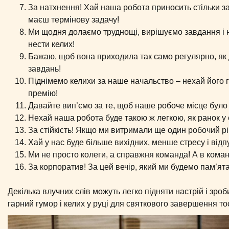
За натхнення! Хай наша робота приносить стільки зад
маєш термінову задачу!
Ми щодня долаємо труднощі, вирішуємо завдання і 
нести келих!
Бажаю, щоб вона приходила так само регулярно, як 
завдань!
Піднімемо келихи за наше начальство – нехай його 
премію!
Давайте вип’ємо за те, щоб наше робоче місце було
Нехай наша робота буде такою ж легкою, як ранок у с
За стійкість! Якщо ми витримали ще один робочий рік
Хай у нас буде більше вихідних, менше стресу і відп
Ми не просто колеги, а справжня команда! А в команд
За корпоратив! За цей вечір, який ми будемо пам’ят
Декілька влучних слів можуть легко підняти настрій і зро
гарний гумор і келих у руці для святкового завершення тос