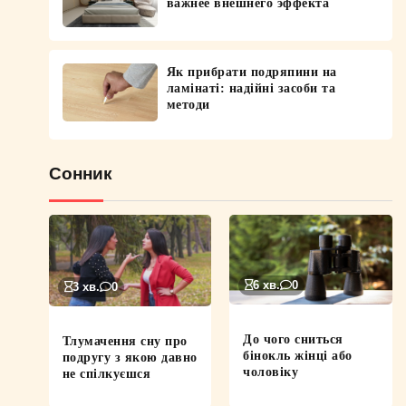
важнее внешнего эффекта
Як прибрати подряпини на
ламінаті: надійні засоби та
методи
Сонник
6 хв.
0
3 хв.
0
До чого сниться
Тлумачення сну про
бінокль жінці або
подругу з якою давно
чоловіку
не спілкуєшся