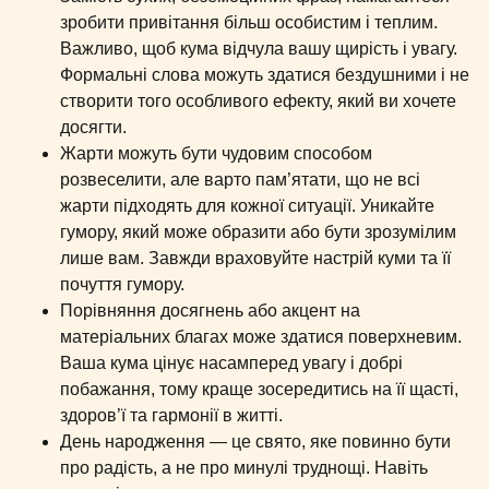
зробити привітання більш особистим і теплим.
Важливо, щоб кума відчула вашу щирість і увагу.
Формальні слова можуть здатися бездушними і не
створити того особливого ефекту, який ви хочете
досягти.
Жарти можуть бути чудовим способом
розвеселити, але варто пам’ятати, що не всі
жарти підходять для кожної ситуації. Уникайте
гумору, який може образити або бути зрозумілим
лише вам. Завжди враховуйте настрій куми та її
почуття гумору.
Порівняння досягнень або акцент на
матеріальних благах може здатися поверхневим.
Ваша кума цінує насамперед увагу і добрі
побажання, тому краще зосередитись на її щасті,
здоров’ї та гармонії в житті.
День народження — це свято, яке повинно бути
про радість, а не про минулі труднощі. Навіть