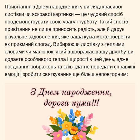
Привітання з Днем народження у вигляді красивої
листівки чи яскравої картинки — це чудовий спосіб
продемонструвати свою увагу і турботу. Такий спосіб
привітання не лише приносить радість, але й дарує
візуальне задоволення, яке ваша кума може зберегти
як приємний спогад. Вибираючи листівку з теплими
словами чи малюнок, який відображає вашу дружбу, ви
додаєте особливого тепла і щирості в цей день, адже
поєднання зображень та слів здатне передати справжні
емоції і зробити святкування ще більш неповторним: