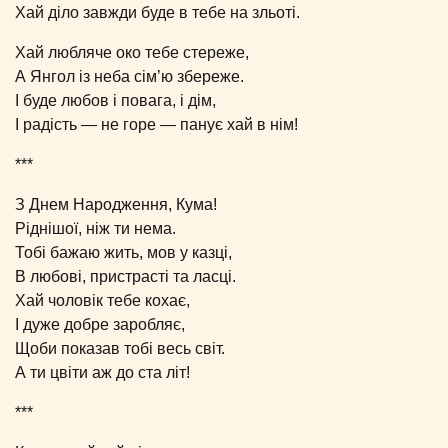
Хай діло завжди буде в тебе на зльоті.
Хай любляче око тебе стереже,
А Янгол із неба сім’ю збереже.
І буде любов і повага, і дім,
І радість ― не горе ― панує хай в нім!
***
З Днем Народження, Кума!
Ріднішої, ніж ти нема.
Тобі бажаю жить, мов у казці,
В любові, пристрасті та ласці.
Хай чоловік тебе кохає,
І дуже добре заробляє,
Щоби показав тобі весь світ.
А ти цвіти аж до ста літ!
***