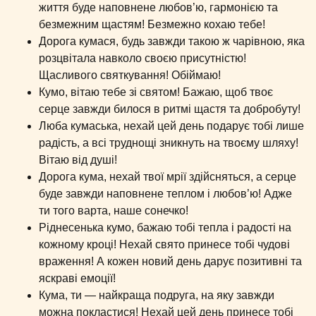
життя буде наповнене любов’ю, гармонією та
безмежним щастям! Безмежно кохаю тебе!
Дорога кумася, будь завжди такою ж чарівною, яка
розцвітала навколо своєю присутністю!
Щасливого святкування! Обіймаю!
Кумо, вітаю тебе зі святом! Бажаю, щоб твоє
серце завжди билося в ритмі щастя та добробуту!
Люба кумаська, нехай цей день подарує тобі лише
радість, а всі труднощі зникнуть на твоєму шляху!
Вітаю від душі!
Дорога кума, нехай твої мрії здійсняться, а серце
буде завжди наповнене теплом і любов’ю! Адже
ти того варта, наше сонечко!
Ріднесенька кумо, бажаю тобі тепла і радості на
кожному кроці! Нехай свято принесе тобі чудові
враження! А кожен новий день дарує позитивні та
яскраві емоції!
Кума, ти — найкраща подруга, на яку завжди
можна покластися! Нехай цей день принесе тобі