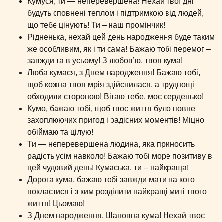
Кумуся, ти — неперевершена! Нехай твої дні
будуть сповнені теплом і підтримкою від людей,
що тебе цінують! Ти – наш промінчик!
Рідненька, нехай цей день народження буде таким
же особливим, як і ти сама! Бажаю тобі перемог –
завжди та в усьому! З любов’ю, твоя кума!
Люба кумася, з Днем народження! Бажаю тобі,
щоб кожна твоя мрія здійснилася, а труднощі
обходили стороною! Вітаю тебе, моє серденько!
Кумо, бажаю тобі, щоб твоє життя було повне
захоплюючих пригод і радісних моментів! Міцно
обіймаю та цілую!
Ти — неперевершена людина, яка приносить
радість усім навколо! Бажаю тобі море позитиву в
цей чудовий день! Кумаська, ти – найкраща!
Дорога кума, бажаю тобі завжди мати на кого
покластися і з ким розділити найкращі миті твого
життя! Цьомаю!
З Днем народження, Шановна кума! Нехай твоє