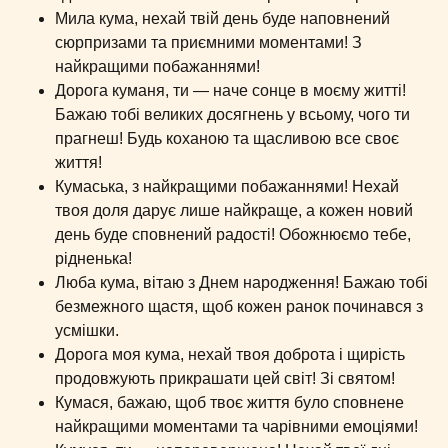
Мила кума, нехай твій день буде наповнений
сюрпризами та приємними моментами! З
найкращими побажаннями!
Дорога куманя, ти — наче сонце в моєму житті!
Бажаю тобі великих досягнень у всьому, чого ти
прагнеш! Будь коханою та щасливою все своє
життя!
Кумаська, з найкращими побажаннями! Нехай
твоя доля дарує лише найкраще, а кожен новий
день буде сповнений радості! Обожнюємо тебе,
рідненька!
Люба кума, вітаю з Днем народження! Бажаю тобі
безмежного щастя, щоб кожен ранок починався з
усмішки.
Дорога моя кума, нехай твоя доброта і щирість
продовжують прикрашати цей світ! Зі святом!
Кумася, бажаю, щоб твоє життя було сповнене
найкращими моментами та чарівними емоціями!