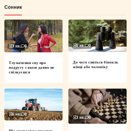
Сонник
6 хв.
0
3 хв.
0
До чого сниться бінокль
Тлумачення сну про
жінці або чоловіку
подругу з якою давно не
спілкуєшся
6 хв.
0
3 хв.
0
Що символізує трактор