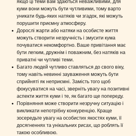
якщо ці теми вам здаються неважливими, для
куми вони можуть бути чутливими, тому варто
уникати будь-яких натяків чи згадок, які можуть
порушити приємну атмосферу.
Дорослі жарти або натяки на особисте життя
можуть створити незручність і змусити кума
почуватися некомфортно. Ваше привітання має
бути легким, дружнім і поважним, без натяків на
приватні чи чутливі теми.
Багато людей чутливо ставляться до свого віку,
тому навіть невинні зауваження можуть бути
сприйняті як неприємні. Замість того щоб
фокусуватися на часі, зверніть увагу на позитивні
аспекти життя куми і те, як багато ще попереду.
Порівняння може створити незручну ситуацію і
викликати непотрібну конкуренцію. Краще
зосередьте увагу на особистих якостях куми, її
досягненнях та унікальних рисах, що роблять її
такою особливою.