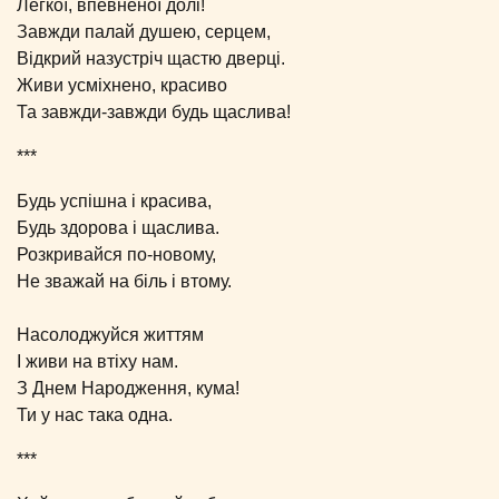
Легкої, впевненої долі!
Завжди палай душею, серцем,
Відкрий назустріч щастю дверці.
Живи усміхнено, красиво
Та завжди-завжди будь щаслива!
***
Будь успішна і красива,
Будь здорова і щаслива.
Розкривайся по-новому,
Не зважай на біль і втому.
Насолоджуйся життям
І живи на втіху нам.
З Днем Народження, кума!
Ти у нас така одна.
***