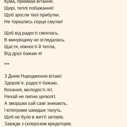
Кума, приймай вітання,
Щирі, теплі побажання!
Щоб зросли твої прибутки,
Не торкались серця смутки!
Щоб від радості сміялась,
В минувщину не оглядалась.
Щастя, ніжності й тепла,
Від душі бажаю я!
***
З Днем Народження вітаю!
Здоров’я, радості бажаю,
Кохання, молодості літ,
Нехай не липне целюліт.
А зморшки хай самі зникають,
І кілограми швидше тануть.
Щоб не було в житті заторів,
Завжди з склерозом кредиторів.