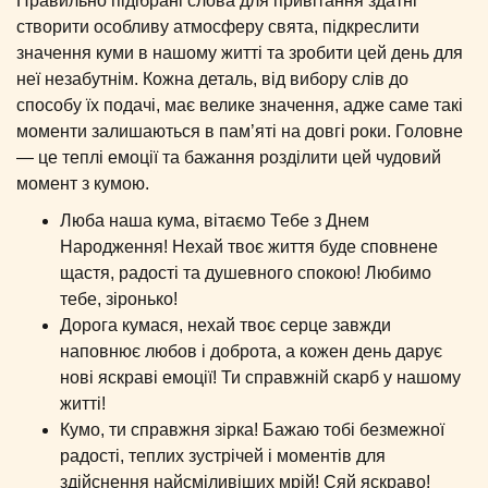
Правильно підібрані слова для привітання здатні
створити особливу атмосферу свята, підкреслити
значення куми в нашому житті та зробити цей день для
неї незабутнім. Кожна деталь, від вибору слів до
способу їх подачі, має велике значення, адже саме такі
моменти залишаються в пам’яті на довгі роки. Головне
— це теплі емоції та бажання розділити цей чудовий
момент з кумою.
Люба наша кума, вітаємо Тебе з Днем
Народження! Нехай твоє життя буде сповнене
щастя, радості та душевного спокою! Любимо
тебе, зіронько!
Дорога кумася, нехай твоє серце завжди
наповнює любов і доброта, а кожен день дарує
нові яскраві емоції! Ти справжній скарб у нашому
житті!
Кумо, ти справжня зірка! Бажаю тобі безмежної
радості, теплих зустрічей і моментів для
здійснення найсміливіших мрій! Сяй яскраво!