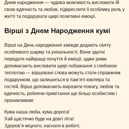
Днем народження — чудова можливість висловити їй
свою вдячність та любов, підкреслити її особливу роль у
житті та подарувати щирі позитивні емоції.
Вірші з Днем Народження кумі
Вірші на День народження завжди додають святу
особливого шарму та унікальності. Вони здатні
передати найкращі почуття й емоції, адже рими
допомагають висловити щирі побажання з глибокою
теплотою — віршовані слова можуть стати справжнім
подарунком, що залишиться в пам’яті ювіляра та
гостей. Вірші допомагають виразити повагу, любов та
вдячність, роблячи привітання ще більш особистим і
проникливим:
Кума наша люба, кума дорога!
Хай щастячко буде на довгі літа!
Здоров’я міцного, наснаги в роботі,