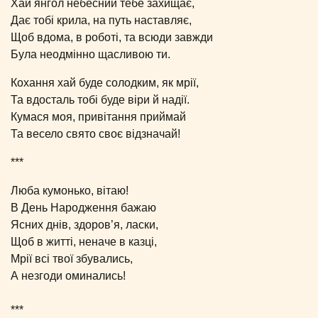
Хай янгол небесний тебе захищає,
Дає тобі крила, на путь наставляє,
Щоб вдома, в роботі, та всюди завжди
Була неодмінно щасливою ти.
Кохання хай буде солодким, як мрії,
Та вдосталь тобі буде віри й надії.
Кумася моя, привітання приймай
Та весело свято своє відзначай!
***
Люба кумонько, вітаю!
В День Народження бажаю
Ясних днів, здоров’я, ласки,
Щоб в житті, неначе в казці,
Мрії всі твої збувались,
А незгоди оминались!
***