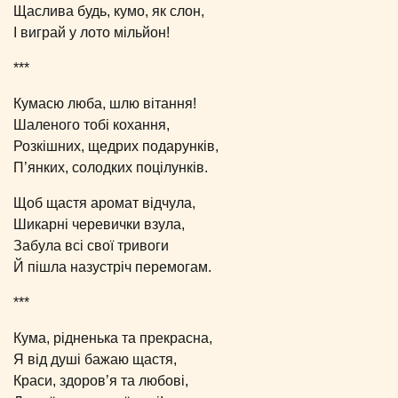
Щаслива будь, кумо, як слон,
І виграй у лото мільйон!
***
Кумасю люба, шлю вітання!
Шаленого тобі кохання,
Розкішних, щедрих подарунків,
П’янких, солодких поцілунків.
Щоб щастя аромат відчула,
Шикарні черевички взула,
Забула всі свої тривоги
Й пішла назустріч перемогам.
***
Кума, рідненька та прекрасна,
Я від душі бажаю щастя,
Краси, здоров’я та любові,