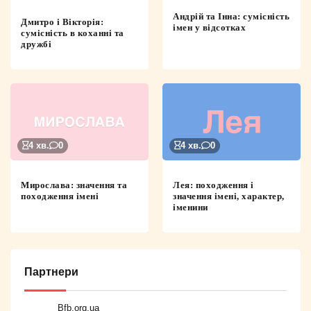
Андрій та Інна: сумісність
Дмитро і Вікторія:
імен у відсотках
сумісність в коханні та
дружбі
4 хв.
0
4 хв.
0
Мирослава: значення та
Лея: походження і
походження імені
значення імені, характер,
іменини
Партнери
Bfb.org.ua