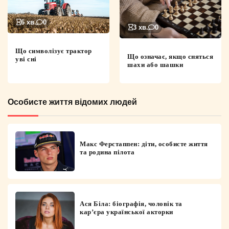
6 хв.
0
3 хв.
0
Що символізує трактор
Що означає, якщо сняться
уві сні
шахи або шашки
Особисте життя відомих людей
Макс Ферстаппен: діти, особисте життя
та родина пілота
Ася Біла: біографія, чоловік та
кар’єра української акторки