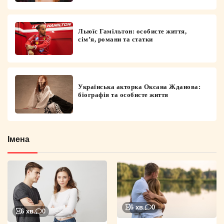
Льюїс Гамільтон: особисте життя,
сім’я, романи та статки
Українська акторка Оксана Жданова:
біографія та особисте життя
Імена
6 хв.
0
6 хв.
0