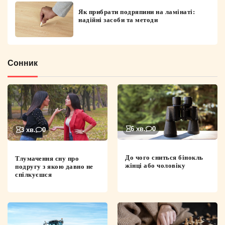
Як прибрати подряпини на ламінаті:
надійні засоби та методи
Сонник
6 хв.
0
3 хв.
0
До чого сниться бінокль
Тлумачення сну про
жінці або чоловіку
подругу з якою давно не
спілкуєшся