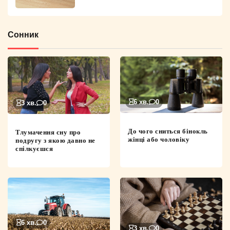
Сонник
6 хв.
0
3 хв.
0
До чого сниться бінокль
Тлумачення сну про
жінці або чоловіку
подругу з якою давно не
спілкуєшся
6 хв.
0
3 хв.
0