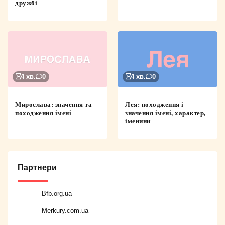
дружбі
4 хв.
0
4 хв.
0
Мирослава: значення та
Лея: походження і
походження імені
значення імені, характер,
іменини
Партнери
Bfb.org.ua
Merkury.com.ua