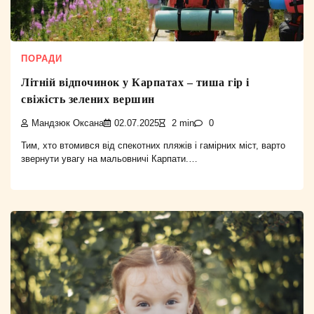
ПОРАДИ
Літній відпочинок у Карпатах – тиша гір і
свіжість зелених вершин
Мандзюк Оксана
02.07.2025
2 min
0
Тим, хто втомився від спекотних пляжів і гамірних міст, варто
звернути увагу на мальовничі Карпати.…