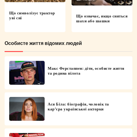
Що символізує трактор
Що означає, якщо сняться
уві сні
шахи або шашки
Особисте життя відомих людей
Макс Ферстаппен: діти, особисте життя
та родина пілота
Ася Біла: біографія, чоловік та
кар’єра української акторки