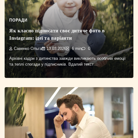
ПОРАДИ
Як класно підписати своє дитяче фото в
Instagram: ідеї та варіанти
Савенко Ольга
13.03.2026
6 min
0
Архівні кадри з дитинства завжди викликають особливі емоції
та теплі спогади у підписників. Вдалий текст…