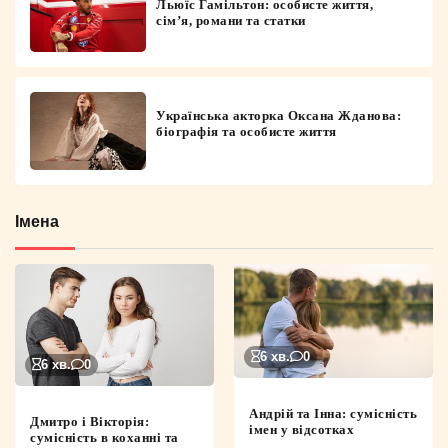
Льюїс Гамільтон: особисте життя,
сім’я, романи та статки
Українська акторка Оксана Жданова:
біографія та особисте життя
Імена
6 хв.
0
6 хв.
0
Андрій та Інна: сумісність
Дмитро і Вікторія:
імен у відсотках
сумісність в коханні та