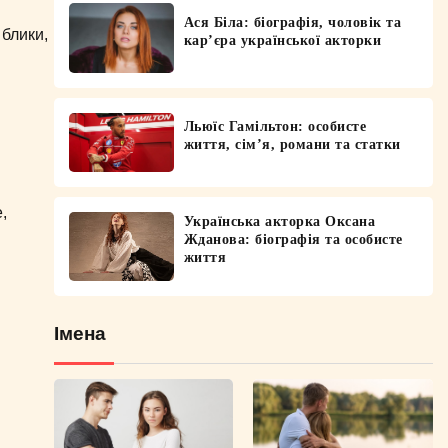
Ася Біла: біографія, чоловік та
 блики,
кар’єра української акторки
Льюїс Гамільтон: особисте
життя, сім’я, романи та статки
,
Українська акторка Оксана
Жданова: біографія та особисте
життя
Імена