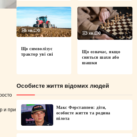
6 хв.
0
3 хв.
0
Що символізує
Що означає, якщо
трактор уві сні
сняться шахи або
шашки
Особисте життя відомих людей
росто
Макс Ферстаппен: діти,
р и при
особисте життя та родина
пілота