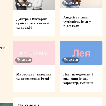
6 хв.
0
6 хв.
0
Андрій та Інна:
Дмитро і Вікторія:
сумісність імен у
сумісність в коханні
відсотках
та дружбі
ения
4 хв.
0
4 хв.
0
Мирослава: значення
Лея: походження і
та походження імені
значення імені,
характер, іменини
Партнери