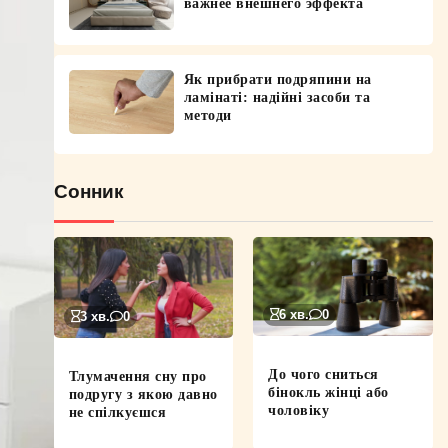
важнее внешнего эффекта
Як прибрати подряпини на
ламінаті: надійні засоби та
методи
Сонник
6 хв.
0
3 хв.
0
До чого сниться
Тлумачення сну про
бінокль жінці або
подругу з якою давно
чоловіку
не спілкуєшся