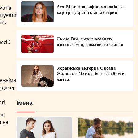
Ася Біла: біографія, чоловік та
матів
кар’єра української акторки
дкувати
ють
Льюїс Гамільтон: особисте
посіб
життя, сім’я, романи та статки
Українська акторка Оксана
Жданова: біографія та особисте
життя
авжніми
к дилер
Імена
ті.
и:
т не