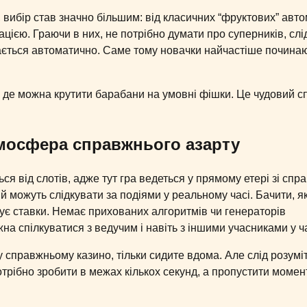
, вибір став значно більшим: від класичних “фруктових” авто
цією. Граючи в них, не потрібно думати про суперників, слі
вається автоматично. Саме тому новачки найчастіше почина
 де можна крутити барабани на умовні фішки. Це чудовий с
тмосфера справжнього азарту
ся від слотів, адже тут гра ведеться у прямому етері зі спр
й можуть слідкувати за подіями у реальному часі. Бачити, я
хує ставки. Немає прихованих алгоритмів чи генераторів
на спілкуватися з ведучим і навіть з іншими учасниками у ча
 справжньому казино, тільки сидите вдома. Але слід розуміт
отрібно зробити в межах кількох секунд, а пропустити момен