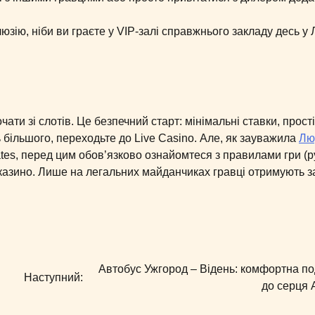
юзію, ніби ви граєте у VIP-залі справжнього закладу десь у 
чати зі слотів. Це безпечний старт: мінімальні ставки, прості
ь більшого, переходьте до Live Casino. Але, як зауважила
Лю
tes, перед цим обов’язково ознайомтеся з правилами гри (р
 казино. Лише на легальних майданчиках гравці отримують з
Автобус Ужгород – Відень: комфортна п
Наступний:
до серця 