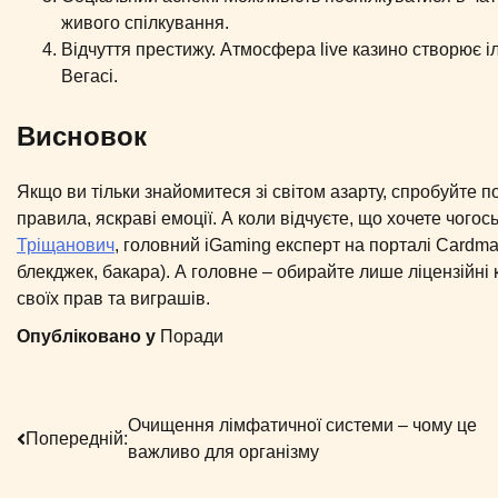
живого спілкування.
Відчуття престижу. Атмосфера live казино створює іл
Вегасі.
Висновок
Якщо ви тільки знайомитеся зі світом азарту, спробуйте по
правила, яскраві емоції. А коли відчуєте, що хочете чогос
Тріщанович
, головний iGaming експерт на порталі Cardma
блекджек, бакара). А головне – обирайте лише ліцензійні
своїх прав та виграшів.
Опубліковано у
Поради
Навігація
Очищення лімфатичної системи – чому це
Попередній:
важливо для організму
записів