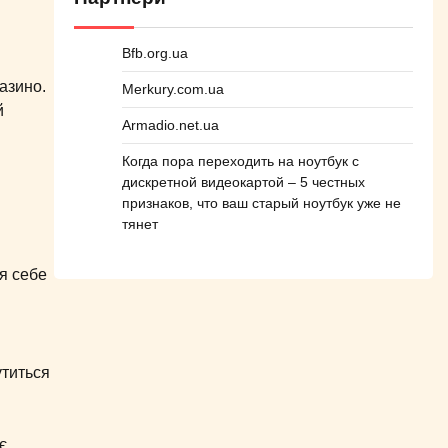
Bfb.org.ua
азино.
Merkury.com.ua
й
Armadio.net.ua
Когда пора переходить на ноутбук с
дискретной видеокартой – 5 честных
признаков, что ваш старый ноутбук уже не
тянет
ля себе
утиться
є