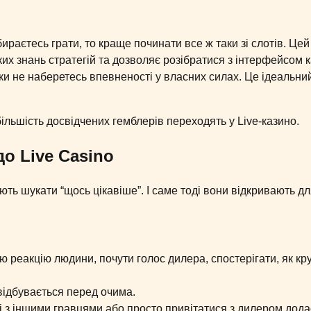
ираєтесь грати, то краще починати все ж таки зі слотів. Цей
х знань стратегій та дозволяє розібратися з інтерфейсом к
ки не наберетесь впевненості у власних силах. Це ідеальни
ільшість досвідчених гемблерів переходять у Live-казино.
до Live Casino
ають шукати “щось цікавіше”. І саме тоді вони відкривають д
ю реакцію людини, почути голос дилера, спостерігати, як кр
е відбувається перед очима.
і з іншими гравцями або просто привітатися з дилером дода