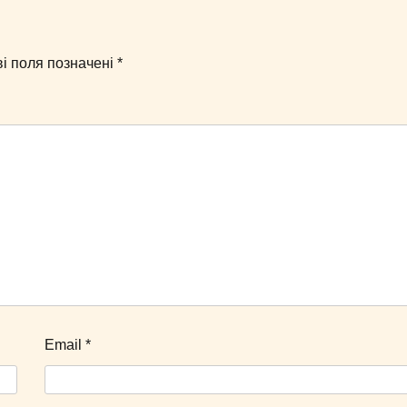
ві поля позначені
*
Email
*