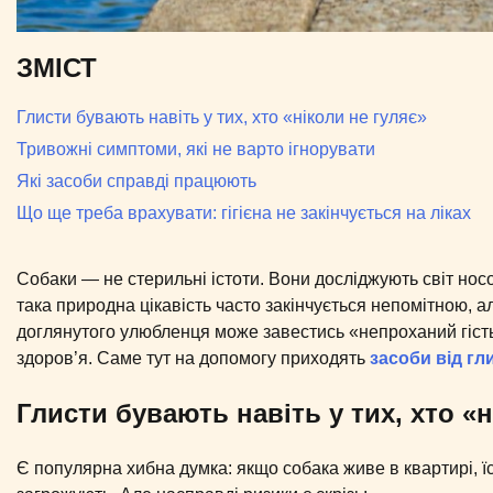
ЗМІСТ
Глисти бувають навіть у тих, хто «ніколи не гуляє»
Тривожні симптоми, які не варто ігнорувати
Які засоби справді працюють
Що ще треба врахувати: гігієна не закінчується на ліках
Собаки — не стерильні істоти. Вони досліджують світ носом
така природна цікавість часто закінчується непомітною, 
доглянутого улюбленця може завестись «непроханий гість»,
здоров’я. Саме тут на допомогу приходять
засоби від гл
Глисти бувають навіть у тих, хто «н
Є популярна хибна думка: якщо собака живе в квартирі, ї