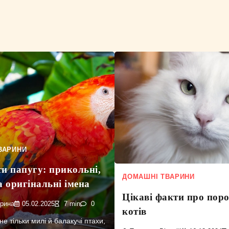
ВАРИНИ
и папугу: прикольні,
ДОМАШНІ ТВАРИНИ
а оригінальні імена
Цікаві факти про поро
ерина
05.02.2025
7 min
0
котів
е тільки милі й балакучі птахи,