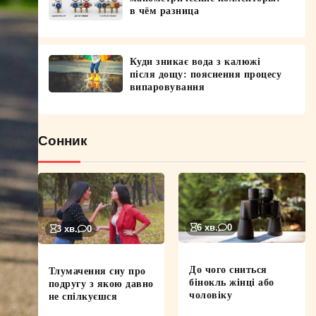
в чём разница
Куди зникає вода з калюжі
після дощу: пояснення процесу
випаровування
Сонник
6 хв.
0
3 хв.
0
До чого сниться
Тлумачення сну про
бінокль жінці або
подругу з якою давно
чоловіку
не спілкуєшся