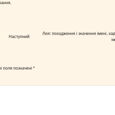
вання.
Лея: походження і значення імені, хар
Наступний:
і
ві поля позначені
*