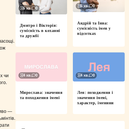
6 хв.
0
6 хв.
0
Андрій та Інна:
Дмитро і Вікторія:
сумісність імен у
сумісність в коханні
відсотках
та дружбі
ласощі.
кож
их чи
4 хв.
0
4 хв.
0
ого.
Мирослава: значення
Лея: походження і
та походження імені
значення імені,
характер, іменини
ливо —
мінтів.
брати