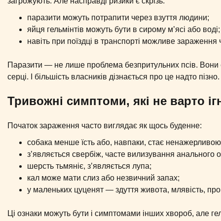
загрожують. Але насправді ризики є скрізь:
паразити можуть потрапити через взуття людини;
яйця гельмінтів можуть бути в сирому м’ясі або воді;
навіть при поїздці в транспорті можливе зараження 
Паразити — не лише проблема безпритульних псів. Вони спо
серці. І більшість власників дізнається про це надто пізно.
Тривожні симптоми, які не варто і
Початок зараження часто виглядає як щось буденне:
собака менше їсть або, навпаки, стає ненажерливою
з’являється свербіж, часте вилизування анального о
шерсть тьмяніє, з’являється лупа;
кал може мати слиз або незвичний запах;
у маленьких цуценят — здуття живота, млявість, про
Ці ознаки можуть бути і симптомами інших хвороб, але ге