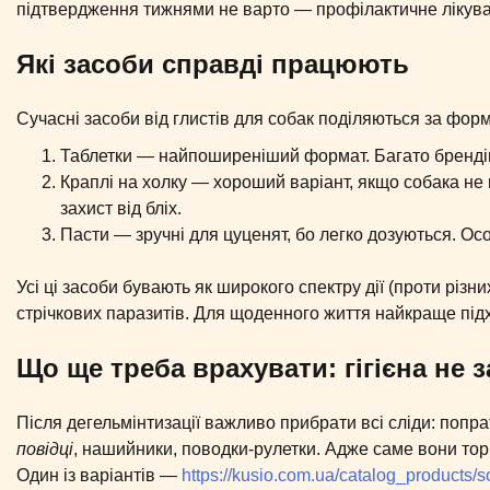
підтвердження тижнями не варто — профілактичне лікува
Які засоби справді працюють
Сучасні засоби від глистів для собак поділяються за форм
Таблетки — найпоширеніший формат. Багато брендів д
Краплі на холку — хороший варіант, якщо собака не 
захист від бліх.
Пасти — зручні для цуценят, бо легко дозуються. Осо
Усі ці засоби бувають як широкого спектру дії (проти різних
стрічкових паразитів. Для щоденного життя найкраще підх
Що ще треба врахувати: гігієна не з
Після дегельмінтизації важливо прибрати всі сліди: попр
повідці
, нашийники, поводки-рулетки. Адже саме вони тор
Один із варіантів —
https://kusio.com.ua/catalog_products/