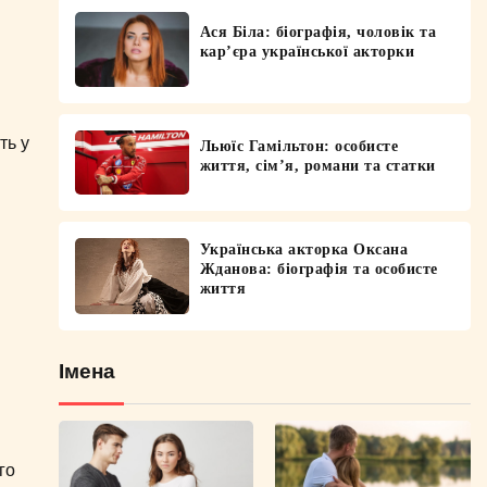
Ася Біла: біографія, чоловік та
кар’єра української акторки
ть у
Льюїс Гамільтон: особисте
життя, сім’я, романи та статки
Українська акторка Оксана
Жданова: біографія та особисте
життя
Імена
го