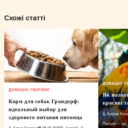
Схожі статті
ДОМАШНІ Т
ДОМАШНІ ТВАРИНИ
Як назват
Корм для собак Грандорф:
красиві т
идеальный выбор для
Кубрак Кат
здорового питания питомца
Папуги — це н