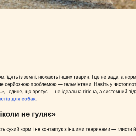
, їдять із землі, нюхають інших тварин. І це не вада, а нор
але серйозною проблемою — гельмінтами. Навіть у чистоплот
 і єдине, що врятує — не ідеальна гігієна, а системний під
истів для собак
.
іколи не гуляє»
сть сухий корм і не контактує з іншими тваринами — глисти 