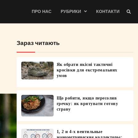
ПРО НАС
РУБРИКИ
КОНТАКТИ
Зараз читають
Як обрати якісні тактичні
кросівки для екстремальних
умов
Що робити, якщо пересолив
гречку: як врятувати готову
страву
1, 2 и 4-х вентильные
манометрические коллекторы: