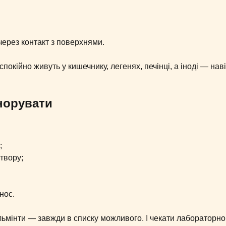
через контакт з поверхнями.
кійно живуть у кишечнику, легенях, печінці, а іноді — наві
гнорувати
;
твору;
нос.
льмінти — завжди в списку можливого. І чекати лабораторно