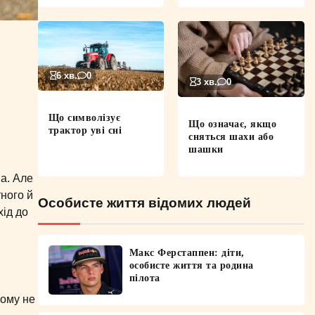
6 хв.
0
3 хв.
0
Що символізує
Що означає, якщо
трактор уві сні
сняться шахи або
шашки
ма. Але
ного й
Особисте життя відомих людей
хід до
Макс Ферстаппен: діти,
особисте життя та родина
пілота
йому не