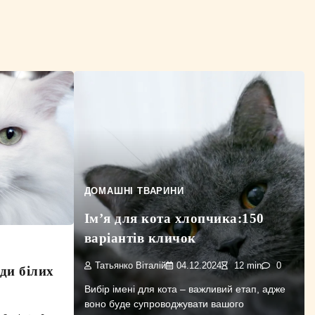
ДОМАШНІ ТВАРИНИ
Ім’я для кота хлопчика:150
варіантів кличок
Татьянко Віталій
04.12.2024
12 min
0
ди білих
Вибір імені для кота – важливий етап, адже
воно буде супроводжувати вашого