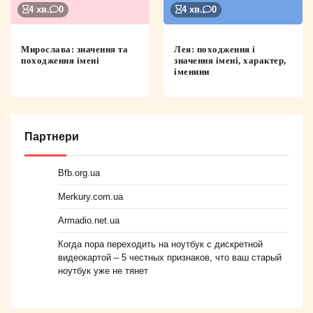
4 хв.
0
4 хв.
0
Мирослава: значення та
Лея: походження і
походження імені
значення імені, характер,
іменини
Партнери
Bfb.org.ua
Merkury.com.ua
Armadio.net.ua
Когда пора переходить на ноутбук с дискретной
видеокартой – 5 честных признаков, что ваш старый
ноутбук уже не тянет