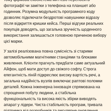
фотографії чи замітки з телефона на планшет або
годинник. Розумна модульність програмного коду
дозволяє підключати бездротові навушники відразу
після відкриття кришки кейса. Перші відгуки реальних
покупців доводять, що загальна зручність щоденного
використання залишається головною причиною вибору
цієї марки.
У залізі реалізована повна сумісність зі старими
автомобільними магнітними станціями та блоками
живлення. Клієнти прагнуть придбати саме актуальний
Айфон, щоб мати доступ до свіжого софту. Строга
елегантність ліній підкреслює високу вартість речі, а
загальна надійність вузлів виключає раптові поломки
деталей. Кожна інженерна інновація спрямована на
спрощення побуту людини, а стабільна
функціональність та висока якість збірки виводять
апарат у лідери. Чиста стабільність програм, тривала
підтримка від розробників та регулярне оновлення