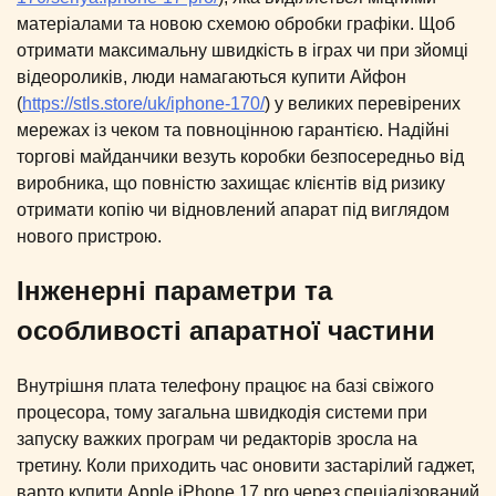
матеріалами та новою схемою обробки графіки. Щоб
отримати максимальну швидкість в іграх чи при зйомці
відеороликів, люди намагаються купити Айфон
(
https://stls.store/uk/iphone-170/
) у великих перевірених
мережах із чеком та повноцінною гарантією. Надійні
торгові майданчики везуть коробки безпосередньо від
виробника, що повністю захищає клієнтів від ризику
отримати копію чи відновлений апарат під виглядом
нового пристрою.
Інженерні параметри та
особливості апаратної частини
Внутрішня плата телефону працює на базі свіжого
процесора, тому загальна швидкодія системи при
запуску важких програм чи редакторів зросла на
третину. Коли приходить час оновити застарілий гаджет,
варто купити Apple iPhone 17 pro через спеціалізований