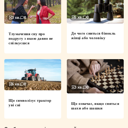
6 хв.
0
3 хв.
0
До чого сниться бінокль
Тлумачення сну про
жінці або чоловіку
подругу з якою давно не
спілкуєшся
6 хв.
0
3 хв.
0
Що символізує трактор
Що означає, якщо сняться
уві сні
шахи або шашки