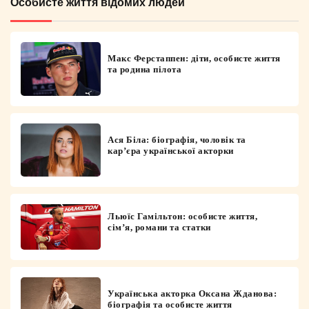
Особисте життя відомих людей
Макс Ферстаппен: діти, особисте життя
та родина пілота
Ася Біла: біографія, чоловік та
кар’єра української акторки
Льюїс Гамільтон: особисте життя,
сім’я, романи та статки
Українська акторка Оксана Жданова:
біографія та особисте життя