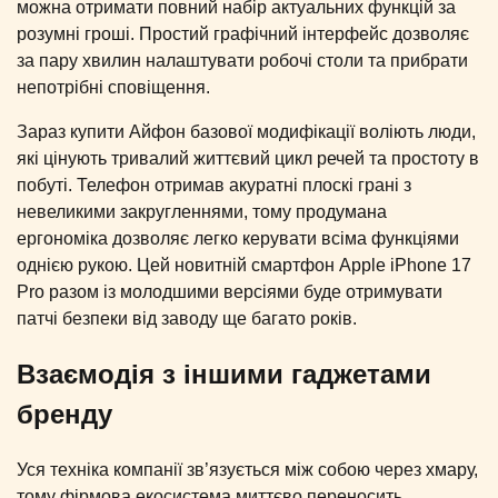
можна отримати повний набір актуальних функцій за
розумні гроші. Простий графічний інтерфейс дозволяє
за пару хвилин налаштувати робочі столи та прибрати
непотрібні сповіщення.
Зараз купити Айфон базової модифікації воліють люди,
які цінують тривалий життєвий цикл речей та простоту в
побуті. Телефон отримав акуратні плоскі грані з
невеликими закругленнями, тому продумана
ергономіка дозволяє легко керувати всіма функціями
однією рукою. Цей новитній смартфон Apple iPhone 17
Pro разом із молодшими версіями буде отримувати
патчі безпеки від заводу ще багато років.
Взаємодія з іншими гаджетами
бренду
Уся техніка компанії зв’язується між собою через хмару,
тому фірмова екосистема миттєво переносить