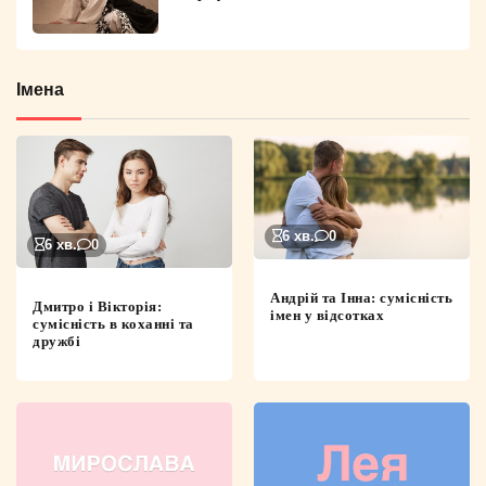
Імена
6 хв.
0
6 хв.
0
Андрій та Інна: сумісність
Дмитро і Вікторія:
імен у відсотках
сумісність в коханні та
дружбі