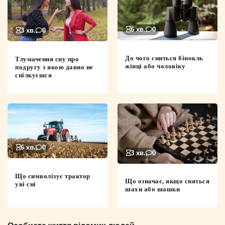
6 хв.
0
3 хв.
0
До чого сниться бінокль
Тлумачення сну про
жінці або чоловіку
подругу з якою давно не
спілкуєшся
6 хв.
0
3 хв.
0
Що символізує трактор
Що означає, якщо сняться
уві сні
шахи або шашки