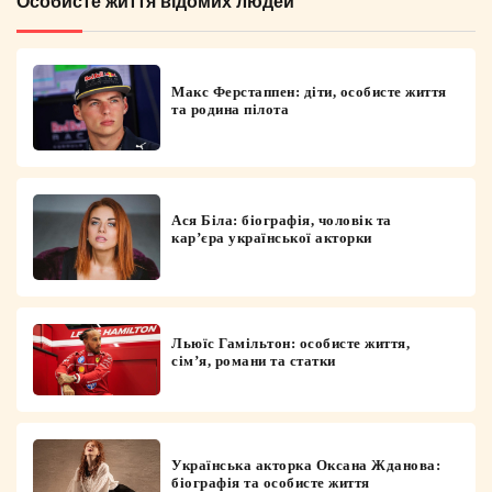
Особисте життя відомих людей
Макс Ферстаппен: діти, особисте життя
та родина пілота
Ася Біла: біографія, чоловік та
кар’єра української акторки
Льюїс Гамільтон: особисте життя,
сім’я, романи та статки
Українська акторка Оксана Жданова:
біографія та особисте життя