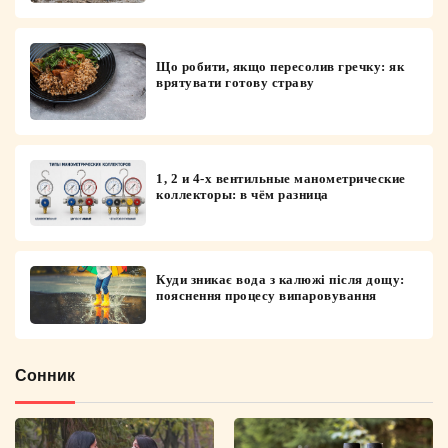
Що робити, якщо пересолив гречку: як
врятувати готову страву
1, 2 и 4-х вентильные манометрические
коллекторы: в чём разница
Куди зникає вода з калюжі після дощу:
пояснення процесу випаровування
Сонник