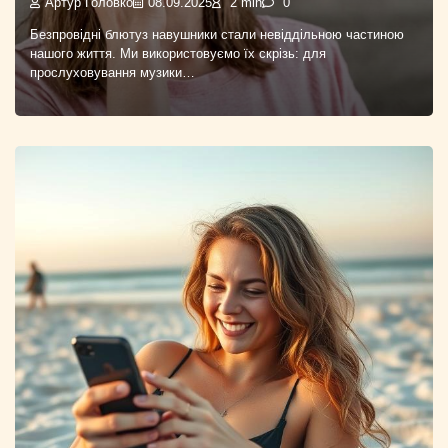
Артур Головко
08.09.2025
2 min
0
Безпровідні блютуз навушники стали невіддільною частиною
нашого життя. Ми використовуємо їх скрізь: для
прослуховування музики…