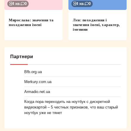
4 хв.
0
4 хв.
0
Мирослава: значення та
Лея: походження і
походження імені
значення імені, характер,
іменини
Партнери
Bfb.org.ua
Merkury.com.ua
Armadio.net.ua
Когда пора переходить на ноутбук с дискретной
видеокартой – 5 честных признаков, что ваш старый
ноутбук уже не тянет