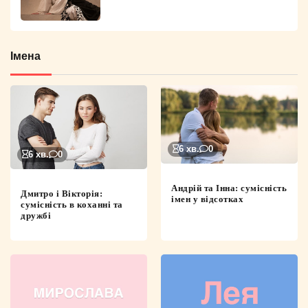
Імена
6 хв.
0
6 хв.
0
Андрій та Інна: сумісність
Дмитро і Вікторія:
імен у відсотках
сумісність в коханні та
дружбі