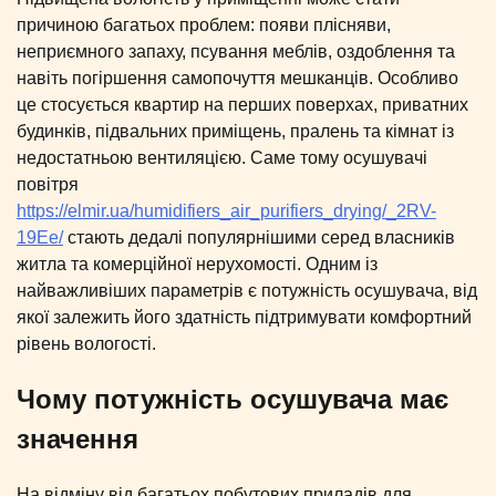
причиною багатьох проблем: появи плісняви,
неприємного запаху, псування меблів, оздоблення та
навіть погіршення самопочуття мешканців. Особливо
це стосується квартир на перших поверхах, приватних
будинків, підвальних приміщень, пралень та кімнат із
недостатньою вентиляцією. Саме тому осушувачі
повітря
https://elmir.ua/humidifiers_air_purifiers_drying/_2RV-
19Ee/
стають дедалі популярнішими серед власників
житла та комерційної нерухомості. Одним із
найважливіших параметрів є потужність осушувача, від
якої залежить його здатність підтримувати комфортний
рівень вологості.
Чому потужність осушувача має
значення
На відміну від багатьох побутових приладів для