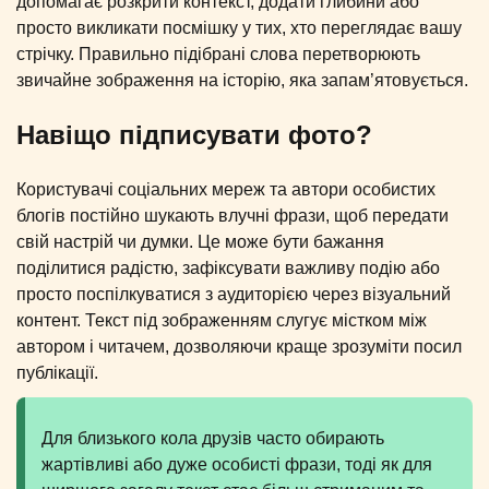
допомагає розкрити контекст, додати глибини або
просто викликати посмішку у тих, хто переглядає вашу
стрічку. Правильно підібрані слова перетворюють
звичайне зображення на історію, яка запам’ятовується.
Навіщо підписувати фото?
Користувачі соціальних мереж та автори особистих
блогів постійно шукають влучні фрази, щоб передати
свій настрій чи думки. Це може бути бажання
поділитися радістю, зафіксувати важливу подію або
просто поспілкуватися з аудиторією через візуальний
контент. Текст під зображенням слугує містком між
автором і читачем, дозволяючи краще зрозуміти посил
публікації.
Для близького кола друзів часто обирають
жартівливі або дуже особисті фрази, тоді як для