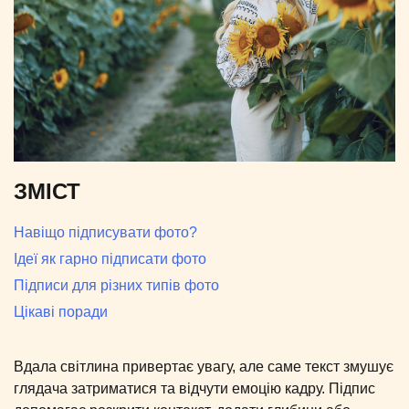
ЗМІСТ
Навіщо підписувати фото?
Ідеї як гарно підписати фото
Підписи для різних типів фото
Цікаві поради
Вдала світлина привертає увагу, але саме текст змушує
глядача затриматися та відчути емоцію кадру. Підпис