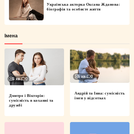
Українська акторка Оксана Жданова:
біографія та особисте життя
Імена
6 хв.
0
6 хв.
0
Андрій та Інна: сумісність
Дмитро і Вікторія:
імен у відсотках
сумісність в коханні та
дружбі