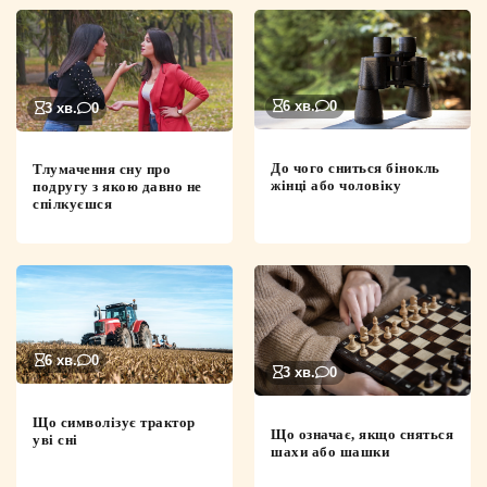
6 хв.
0
3 хв.
0
До чого сниться бінокль
Тлумачення сну про
жінці або чоловіку
подругу з якою давно не
спілкуєшся
6 хв.
0
3 хв.
0
Що символізує трактор
Що означає, якщо сняться
уві сні
шахи або шашки