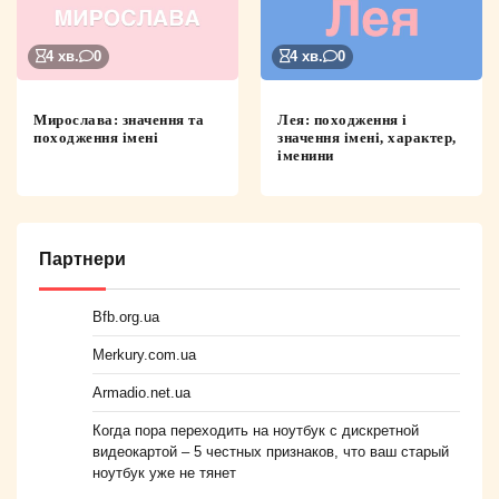
4 хв.
0
4 хв.
0
Мирослава: значення та
Лея: походження і
походження імені
значення імені, характер,
іменини
Партнери
Bfb.org.ua
Merkury.com.ua
Armadio.net.ua
Когда пора переходить на ноутбук с дискретной
видеокартой – 5 честных признаков, что ваш старый
ноутбук уже не тянет