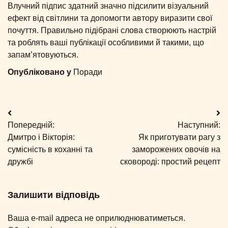
Влучний підпис здатний значно підсилити візуальний
ефект від світлини та допомогти автору виразити свої
почуття. Правильно підібрані слова створюють настрій
та роблять ваші публікації особливими й такими, що
запам’ятовуються.
Опубліковано у
Поради
Навігація
Попередній:
Наступний:
записів
Дмитро і Вікторія:
Як приготувати рагу з
сумісність в коханні та
заморожених овочів на
дружбі
сковороді: простий рецепт
Залишити відповідь
Ваша e-mail адреса не оприлюднюватиметься.