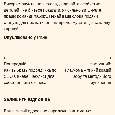
Використовуйте щирі слова, додавайте особистих
деталей і не бійтеся показати, як сильно ви цінуєте
працю команди табору. Нехай ваші слова подяки
стануть для них натхненням продовжувати цю важливу
справу!
Опубліковано у
Різне
Навігація
Попередній:
Наступний:
записів
Как выбрать подрядчика по
Глаукома – тихий крадій
SEO в Киеве: чек-лист для
зору та методи його
собственника бизнеса
зупинення
Залишити відповідь
Ваша e-mail адреса не оприлюднюватиметься.