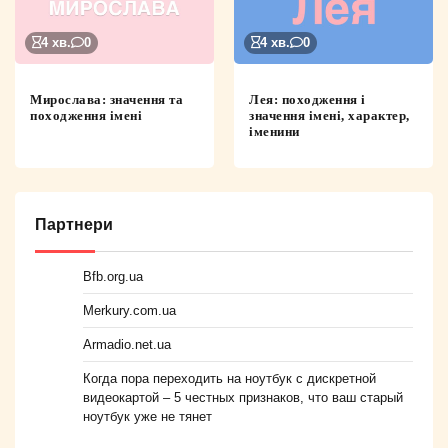
4 хв.
0
4 хв.
0
Мирослава: значення та
Лея: походження і
походження імені
значення імені, характер,
іменини
Партнери
Bfb.org.ua
Merkury.com.ua
Armadio.net.ua
Когда пора переходить на ноутбук с дискретной
видеокартой – 5 честных признаков, что ваш старый
ноутбук уже не тянет