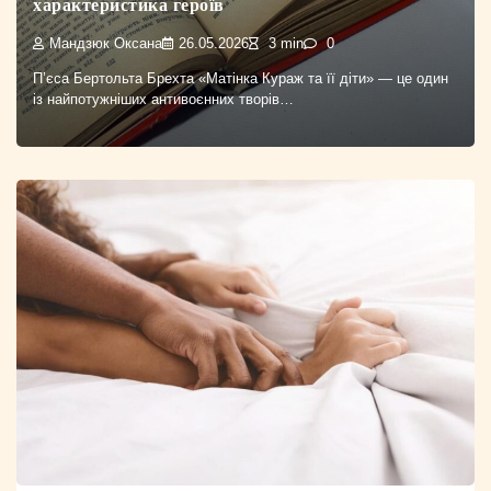
характеристика героїв
Мандзюк Оксана
26.05.2026
3 min
0
П’єса Бертольта Брехта «Матінка Кураж та її діти» — це один
із найпотужніших антивоєнних творів…