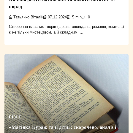
порад
Татьянко Віталій
07.12.2024
5 min
0
Створення власних творів (віршів, оповідань, романів, коміксів)
є не тільки мистецтвом, а й складним і…
РІЗНЕ
«Матінка Кураж та її діти»: скорочено, аналіз і