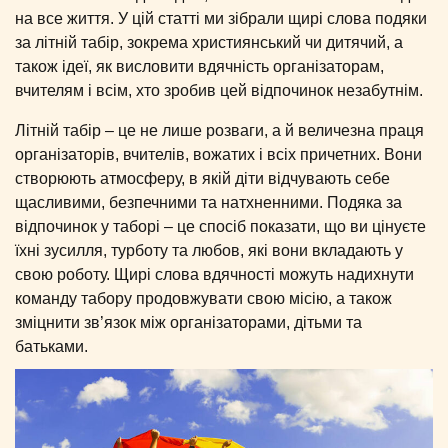
на все життя. У цій статті ми зібрали щирі слова подяки
за літній табір, зокрема християнський чи дитячий, а
також ідеї, як висловити вдячність організаторам,
вчителям і всім, хто зробив цей відпочинок незабутнім.
Літній табір – це не лише розваги, а й величезна праця
організаторів, вчителів, вожатих і всіх причетних. Вони
створюють атмосферу, в якій діти відчувають себе
щасливими, безпечними та натхненними. Подяка за
відпочинок у таборі – це спосіб показати, що ви цінуєте
їхні зусилля, турботу та любов, які вони вкладають у
свою роботу. Щирі слова вдячності можуть надихнути
команду табору продовжувати свою місію, а також
зміцнити зв’язок між організаторами, дітьми та
батьками.