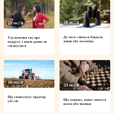
6 хв.
0
3 хв.
0
До чого сниться бінокль
Тлумачення сну про
жінці або чоловіку
подругу з якою давно не
спілкуєшся
6 хв.
0
3 хв.
0
Що символізує трактор
Що означає, якщо сняться
уві сні
шахи або шашки