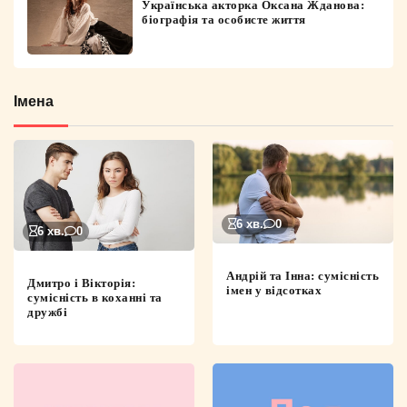
Українська акторка Оксана Жданова:
біографія та особисте життя
Імена
6 хв.
0
6 хв.
0
Андрій та Інна: сумісність
Дмитро і Вікторія:
імен у відсотках
сумісність в коханні та
дружбі