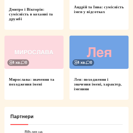
Андрій та Інна: сумісність
Дмитро і Вікторія:
імен у відсотках
сумісність в коханні та
дружбі
4 хв.
0
4 хв.
0
Мирослава: значення та
Лея: походження і
походження імені
значення імені, характер,
іменини
Партнери
Bfb.org.ua