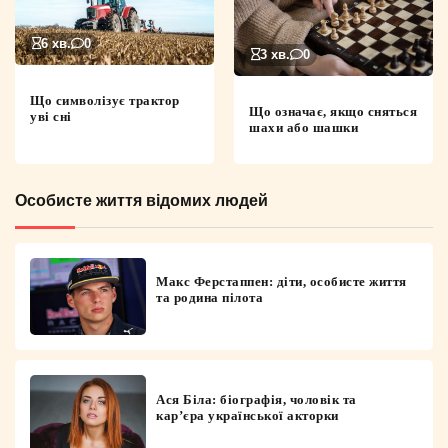
6 хв.
0
3 хв.
0
Що символізує трактор
Що означає, якщо сняться
уві сні
шахи або шашки
Особисте життя відомих людей
Макс Ферстаппен: діти, особисте життя
та родина пілота
Ася Біла: біографія, чоловік та
кар’єра української акторки