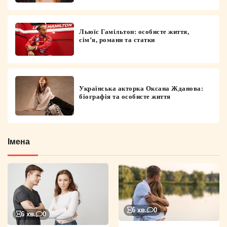
Льюїс Гамільтон: особисте життя,
сім’я, романи та статки
Українська акторка Оксана Жданова:
біографія та особисте життя
Імена
6 хв.
0
6 хв.
0