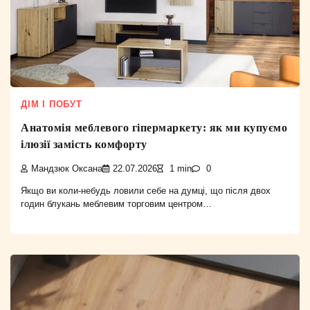
ДІМ І ПОБУТ
Анатомія меблевого гіпермаркету: як ми купуємо
ілюзії замість комфорту
Мандзюк Оксана
22.07.2026
1 min
0
Якщо ви коли-небудь ловили себе на думці, що після двох
годин блукань меблевим торговим центром…