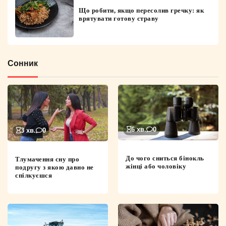
Що робити, якщо пересолив гречку: як
врятувати готову страву
Сонник
6 хв.
0
3 хв.
0
До чого сниться бінокль
Тлумачення сну про
жінці або чоловіку
подругу з якою давно не
спілкуєшся