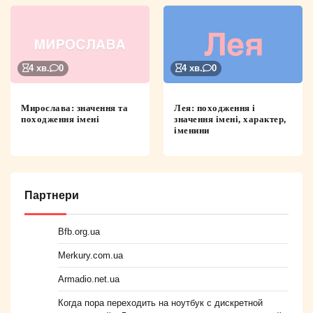
4 хв.
0
4 хв.
0
Мирослава: значення та
Лея: походження і
походження імені
значення імені, характер,
іменини
Партнери
Bfb.org.ua
Merkury.com.ua
Armadio.net.ua
Когда пора переходить на ноутбук с дискретной