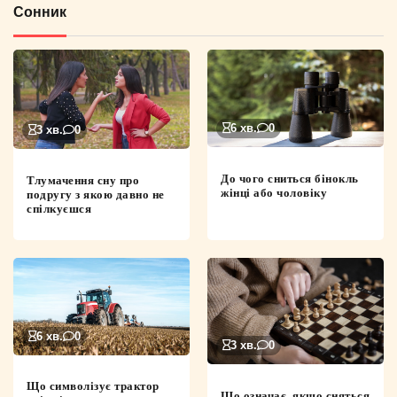
Сонник
6 хв.
0
3 хв.
0
До чого сниться бінокль
Тлумачення сну про
жінці або чоловіку
подругу з якою давно не
спілкуєшся
6 хв.
0
3 хв.
0
Що символізує трактор
Що означає, якщо сняться