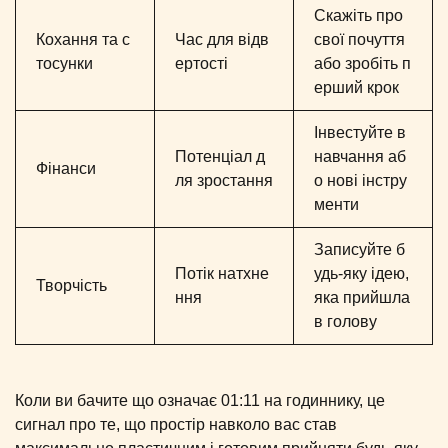
Скажіть про
Кохання та с
Час для відв
свої почуття
тосунки
ертості
або зробіть п
ерший крок
Інвестуйте в
Потенціал д
навчання аб
Фінанси
ля зростання
о нові інстру
менти
Записуйте б
Потік натхне
удь-яку ідею,
Творчість
ння
яка прийшла
в голову
Коли ви бачите що означає 01:11 на годиннику, це
сигнал про те, що простір навколо вас став