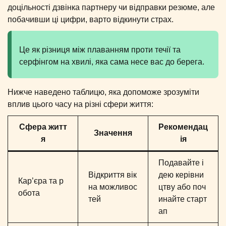
доцільності дзвінка партнеру чи відправки резюме, але
побачивши ці цифри, варто відкинути страх.
Це як різниця між плаванням проти течії та
серфінгом на хвилі, яка сама несе вас до берега.
Нижче наведено таблицю, яка допоможе зрозуміти
вплив цього часу на різні сфери життя:
Сфера житт
Рекомендац
Значення
я
ія
Подавайте і
Відкриття вік
дею керівни
Кар’єра та р
на можливос
цтву або поч
обота
тей
инайте старт
ап