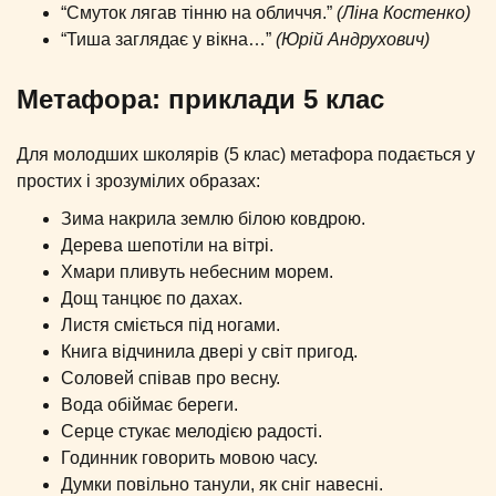
“Смуток лягав тінню на обличчя.”
(Ліна Костенко)
“Тиша заглядає у вікна…”
(Юрій Андрухович)
Метафора: приклади 5 клас
Для молодших школярів (5 клас) метафора подається у
простих і зрозумілих образах:
Зима накрила землю білою ковдрою.
Дерева шепотіли на вітрі.
Хмари пливуть небесним морем.
Дощ танцює по дахах.
Листя сміється під ногами.
Книга відчинила двері у світ пригод.
Соловей співав про весну.
Вода обіймає береги.
Серце стукає мелодією радості.
Годинник говорить мовою часу.
Думки повільно танули, як сніг навесні.