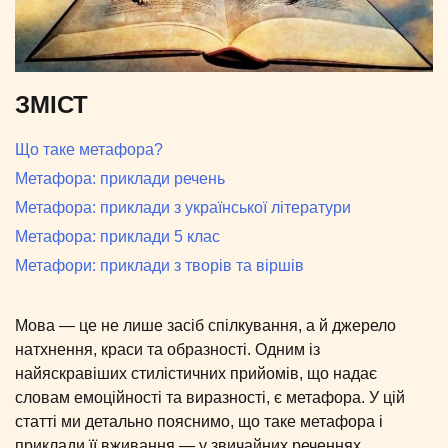
ЗМІСТ
Що таке метафора?
Метафора: приклади речень
Метафора: приклади з української літератури
Метафора: приклади 5 клас
Метафори: приклади з творів та віршів
Мова — це не лише засіб спілкування, а й джерело
натхнення, краси та образності. Одним із
найяскравіших стилістичних прийомів, що надає
словам емоційності та виразності, є метафора. У цій
статті ми детально пояснимо, що таке метафора і
приклади її вживання — у звичайних реченнях,