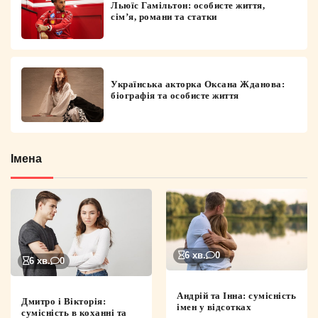
Льюїс Гамільтон: особисте життя,
сім’я, романи та статки
Українська акторка Оксана Жданова:
біографія та особисте життя
Імена
6 хв.
0
6 хв.
0
Андрій та Інна: сумісність
Дмитро і Вікторія:
імен у відсотках
сумісність в коханні та