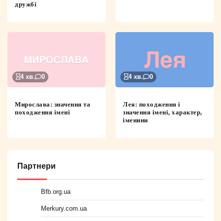
дружбі
4 хв.
0
4 хв.
0
Мирослава: значення та
Лея: походження і
походження імені
значення імені, характер,
іменини
Партнери
Bfb.org.ua
Merkury.com.ua