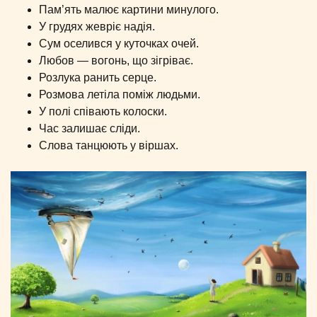
Пам’ять малює картини минулого.
У грудях жевріє надія.
Сум оселився у куточках очей.
Любов — вогонь, що зігріває.
Розлука ранить серце.
Розмова летіла поміж людьми.
У полі співають колоски.
Час залишає сліди.
Слова танцюють у віршах.