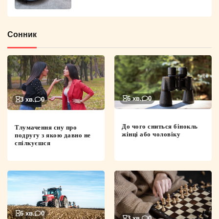
Сонник
6 хв.
0
3 хв.
0
До чого сниться бінокль
Тлумачення сну про
жінці або чоловіку
подругу з якою давно не
спілкуєшся
6 хв.
0
3 хв.
0