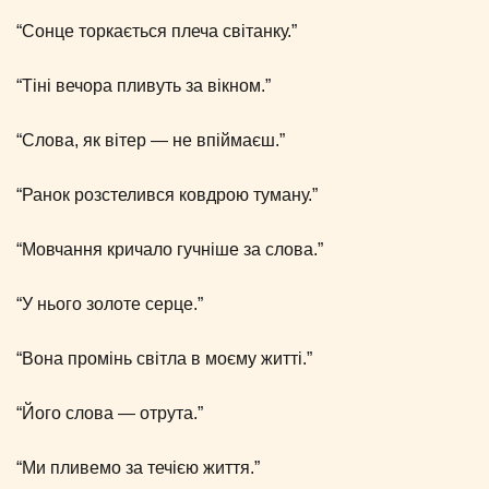
“Сонце торкається плеча світанку.”
“Тіні вечора пливуть за вікном.”
“Слова, як вітер — не впіймаєш.”
“Ранок розстелився ковдрою туману.”
“Мовчання кричало гучніше за слова.”
“У нього золоте серце.”
“Вона промінь світла в моєму житті.”
“Його слова — отрута.”
“Ми пливемо за течією життя.”