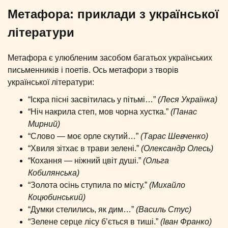
Метафора: приклади з української
літератури
Метафора є улюбленим засобом багатьох українських
письменників і поетів. Ось метафори з творів
української літератури:
“Іскра пісні засвітилась у пітьмі…”
(Леся Українка)
“Ніч накрила степ, мов чорна хустка.”
(Панас
Мирний)
“Слово — моє орле скутий…”
(Тарас Шевченко)
“Хвиля зітхає в трави зелені.”
(Олександр Олесь)
“Кохання — ніжний цвіт душі.”
(Ольга
Кобилянська)
“Золота осінь ступила по місту.”
(Михайло
Коцюбинський)
“Думки стелились, як дим…”
(Василь Стус)
“Зелене серце лісу б’ється в тиші.”
(Іван Франко)