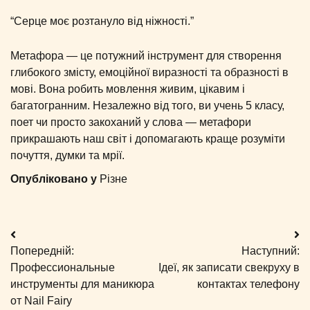
“Серце моє розтануло від ніжності.”
Метафора — це потужний інструмент для створення
глибокого змісту, емоційної виразності та образності в
мові. Вона робить мовлення живим, цікавим і
багатогранним. Незалежно від того, ви учень 5 класу,
поет чи просто закоханий у слова — метафори
прикрашають наш світ і допомагають краще розуміти
почуття, думки та мрії.
Опубліковано у
Різне
Навігація
Попередній:
Наступний:
записів
Профессиональные
Ідеї, як записати свекруху в
инструменты для маникюра
контактах телефону
от Nail Fairy