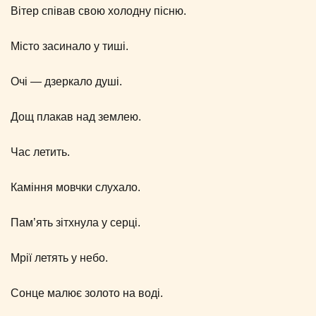
Вітер співав свою холодну пісню.
Місто засинало у тиші.
Очі — дзеркало душі.
Дощ плакав над землею.
Час летить.
Каміння мовчки слухало.
Пам’ять зітхнула у серці.
Мрії летять у небо.
Сонце малює золото на воді.