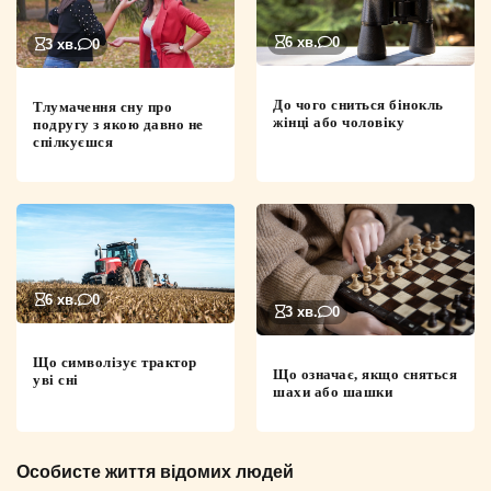
6 хв.
0
3 хв.
0
До чого сниться бінокль
Тлумачення сну про
жінці або чоловіку
подругу з якою давно не
спілкуєшся
6 хв.
0
3 хв.
0
Що символізує трактор
Що означає, якщо сняться
уві сні
шахи або шашки
Особисте життя відомих людей