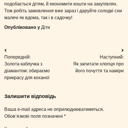
подобається дітям, й економити кошти на закупівлях.
Тож робіть замовлення вже зараз і даруйте солодкі сни
малечі як вдома, так і в садочку!
Опубліковано у
Діти
Навігація
Попередній:
Наступний:
записів
Золота каблучка з
Як запитати хлопця про
діамантом: обираємо
його почуття та наміри
прикрасу для коханої
Залишити відповідь
Ваша e-mail адреса не оприлюднюватиметься.
Обов’язкові поля позначені
*