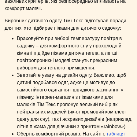
важливих критеріїв, які безпосередньо впливають на
комфорт малечі.
Виробник дитячого одягу Тімі Текс підготував поради
для тих, хто підбирає піжами для дитячого садочку:
Враховуйте при виборі температуру повітря в
садочку – для комфортного сну у прохолодній
кімнаті підійде піжама дитяча тепла, а легші,
повітропроникні моделі стануть прекрасним
вибором для теплого приміщення.
Звертайте увагу на дизайн одягу. Важливо, щоб
дитині подобався одяг, адже це мотивує до
самостійного одягання і швидкого засинання у
ліжечку. Інтернет-магазин з піжамками для
малюків ТіміТекс пропонує великий вибір як
нейтральних моделей (як-от кремовий комплект
одягу для сну), так і яскравих дизайнів (наприклад,
літня піжама для дівчинки з принтом «rainbow»).
Оберіть комфортний розмір. На сайті є
таблиця