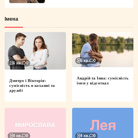
Імена
6 хв.
0
6 хв.
0
Андрій та Інна: сумісність
Дмитро і Вікторія:
імен у відсотках
сумісність в коханні та
дружбі
4 хв.
0
4 хв.
0