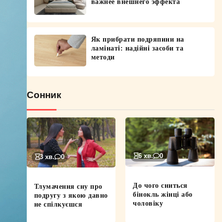
важнее внешнего эффекта
Як прибрати подряпини на
ламінаті: надійні засоби та
методи
Сонник
6 хв.
0
3 хв.
0
До чого сниться
Тлумачення сну про
бінокль жінці або
подругу з якою давно
чоловіку
не спілкуєшся