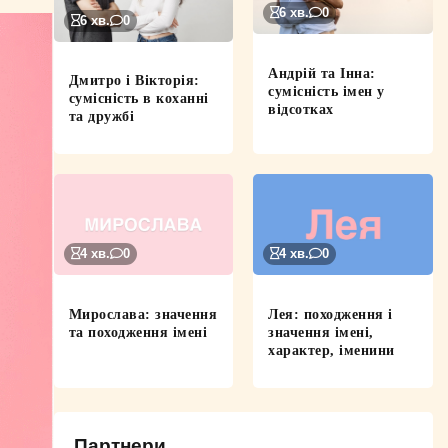
6 хв.
0
6 хв.
0
Андрій та Інна:
Дмитро і Вікторія:
сумісність імен у
сумісність в коханні
відсотках
та дружбі
4 хв.
0
4 хв.
0
Мирослава: значення
Лея: походження і
та походження імені
значення імені,
характер, іменини
Партнери