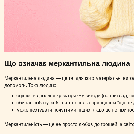
Що означає меркантильна людина
Меркантильна людина — це та, для кого матеріальні виго
допомоги. Така людина:
оцінює відносини крізь призму вигоди (наприклад, чи 
обирає роботу, хобі, партнерів за принципом “що це 
може нехтувати почуттями інших, якщо це не приноси
Меркантильність — це не просто любов до грошей, а світо