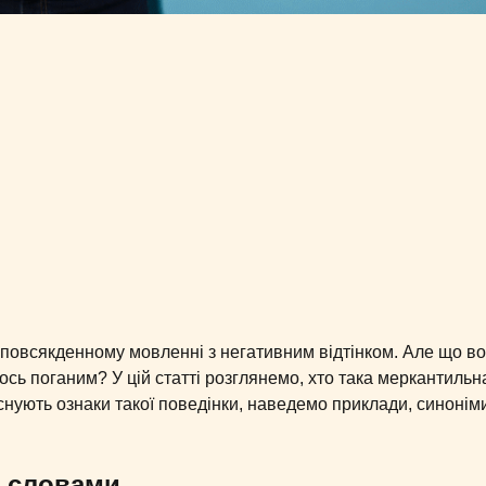
 повсякденному мовленні з негативним відтінком. Але що в
сь поганим? У цій статті розглянемо, хто така меркантильн
снують ознаки такої поведінки, наведемо приклади, синонім
и словами