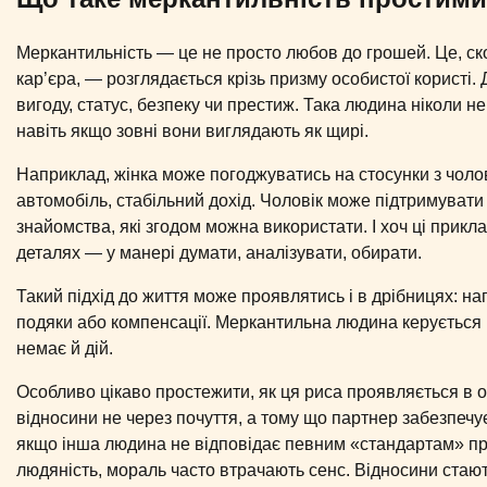
Меркантильність — це не просто любов до грошей. Це, ско
кар’єра, — розглядається крізь призму особистої користі
вигоду, статус, безпеку чи престиж. Така людина ніколи не
навіть якщо зовні вони виглядають як щирі.
Наприклад, жінка може погоджуватись на стосунки з чолові
автомобіль, стабільний дохід. Чоловік може підтримувати
знайомства, які згодом можна використати. І хоч ці прик
деталях — у манері думати, аналізувати, обирати.
Такий підхід до життя може проявлятись і в дрібницях: нап
подяки або компенсації. Меркантильна людина керується
немає й дій.
Особливо цікаво простежити, як ця риса проявляється в 
відносини не через почуття, а тому що партнер забезпечу
якщо інша людина не відповідає певним «стандартам» прибу
людяність, мораль часто втрачають сенс. Відносини стають