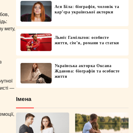
Ася Біла: біографія, чоловік та
кар’єра української акторки
бов,
ідь:
у мету,
Льюїс Гамільтон: особисте
життя, сім’я, романи та статки
в
Українська акторка Оксана
Жданова: біографія та особисте
життя
чутної
исті —
Імена
емоції,