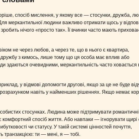
ріше, спосіб мислення, у якому все — стосунки, дружба, лю
. Для меркантильної людини важливо отримати щось у відпов
 зробить нічого «просто так». Її вчинки часто мають прихован
ком не через любов, а через те, що в нього є квартира,
 дружбу з кимось, лише тому що ця особа має вплив або
лади здаються очевидними, меркантильність часто ховається 
риклад, у відмові допомогти другові, якщо за це не буде від
 розрахунком навіть у найменших рішеннях. Якщо немає кор
особистих стосунках. Людина може підтримувати романтичні
є комфортний спосіб життя. Або навпаки — ігнорувати щирі 
тковості чи статусу. У такій системі цінностей почуття,
 транзакцією: ти — мені, я — тобі.