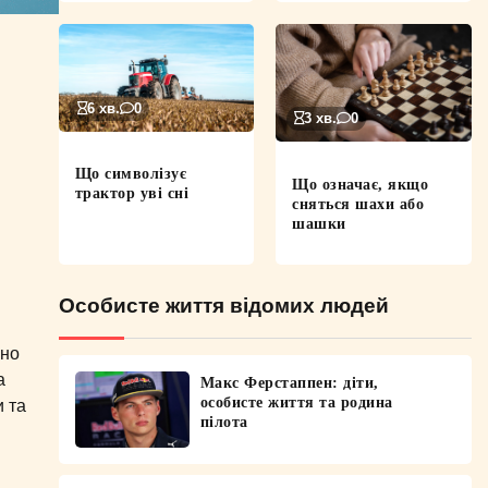
6 хв.
0
3 хв.
0
Що символізує
Що означає, якщо
трактор уві сні
сняться шахи або
шашки
Особисте життя відомих людей
оно
а
Макс Ферстаппен: діти,
особисте життя та родина
и та
пілота