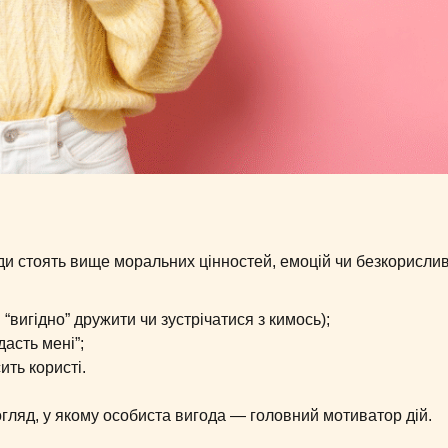
ди стоять вище моральних цінностей, емоцій чи безкорислив
“вигідно” дружити чи зустрічатися з кимось);
дасть мені”;
ть користі.
гляд, у якому особиста вигода — головний мотиватор дій.