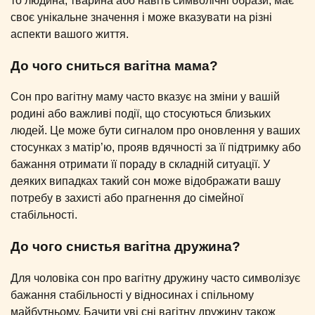
то людина, тварина або навіть символічні образи, має
своє унікальне значення і може вказувати на різні
аспекти вашого життя.
До чого сниться вагітна мама?
Сон про вагітну маму часто вказує на зміни у вашій
родині або важливі події, що стосуються близьких
людей. Це може бути сигналом про оновлення у ваших
стосунках з матір’ю, прояв вдячності за її підтримку або
бажання отримати її пораду в складній ситуації. У
деяких випадках такий сон може відображати вашу
потребу в захисті або прагнення до сімейної
стабільності.
До чого снистья вагітна дружина?
Для чоловіка сон про вагітну дружину часто символізує
бажання стабільності у відносинах і спільному
майбутньому. Бачити уві сні вагітну дружину також