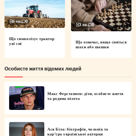
6 хв.
0
3 хв.
0
Що символізує трактор
Що означає, якщо сняться
уві сні
шахи або шашки
Особисте життя відомих людей
Макс Ферстаппен: діти, особисте життя
та родина пілота
Ася Біла: біографія, чоловік та
кар’єра української акторки