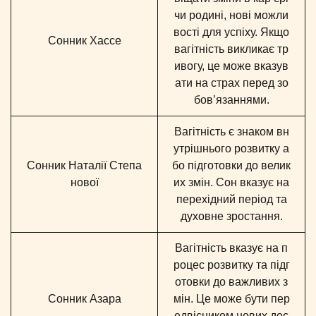
чи родині, нові можли
вості для успіху. Якщо
Сонник Хассе
вагітність викликає тр
ивогу, це може вказув
ати на страх перед зо
бов’язаннями.
Вагітність є знаком вн
утрішнього розвитку а
Сонник Наталії Степа
бо підготовки до велик
нової
их змін. Сон вказує на
перехідний період та
духовне зростання.
Вагітність вказує на п
роцес розвитку та підг
отовки до важливих з
Сонник Азара
мін. Це може бути пер
едвісником нових дос