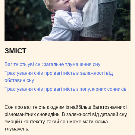
ЗМІСТ
Вагітність уві сні: загальне тлумачення сну
Трактування снів про вагітність в залежності від
обставин сну
Трактування снів про вагітність з популярних сонників
Сон про вагітність є одним із найбільш багатозначних і
різноманітних сновидінь. В залежності від деталей сну,
емоцій і контексту, такий сон може мати кілька
тлумачень.