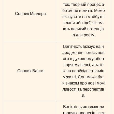
ток, творчий процес а
бо зміни в житті. Може
Сонник Міллера
вказувати на майбутні
плани або ідеї, які ма
ють великий потенціа
л для росту.
Вагітність вказує на н
ародження чогось нов
ого в духовному або т
ворчому сенсі, а тако
Сонник Ванги
ж на необхідність змін
у житті. Сон може бут
и знаком про нові мож
ливості та перспектив
и.
Вагітність як символи
творчих процесів і сек