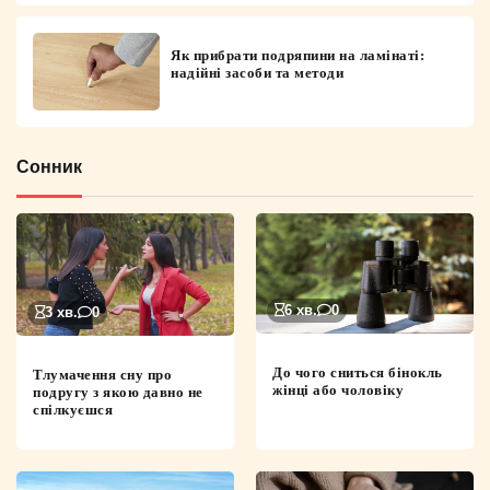
Як прибрати подряпини на ламінаті:
надійні засоби та методи
Сонник
6 хв.
0
3 хв.
0
До чого сниться бінокль
Тлумачення сну про
жінці або чоловіку
подругу з якою давно не
спілкуєшся