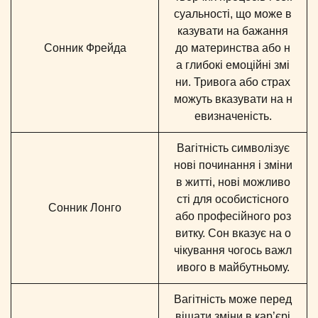
суальності, що може в
казувати на бажання
Сонник Фрейда
до материнства або н
а глибокі емоційні змі
ни. Тривога або страх
можуть вказувати на н
евизначеність.
Вагітність символізує
нові починання і зміни
в житті, нові можливо
сті для особистісного
Сонник Лонго
або професійного роз
витку. Сон вказує на о
чікування чогось важл
ивого в майбутньому.
Вагітність може перед
віщати зміни в кар’єрі