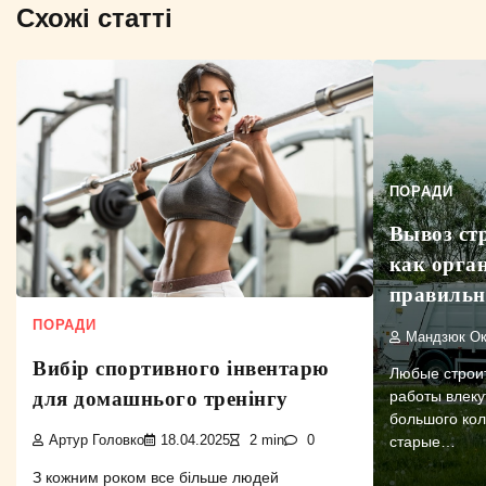
Схожі статті
ПОРАДИ
Вывоз ст
как орга
правильн
ПОРАДИ
Мандзюк Ок
Вибір спортивного інвентарю
Любые строи
для домашнього тренінгу
работы влеку
большого кол
старые…
Артур Головко
18.04.2025
2 min
0
З кожним роком все більше людей