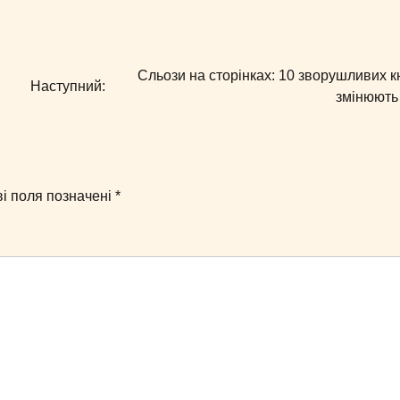
Сльози на сторінках: 10 зворушливих кн
Наступний:
змінюють
ві поля позначені
*