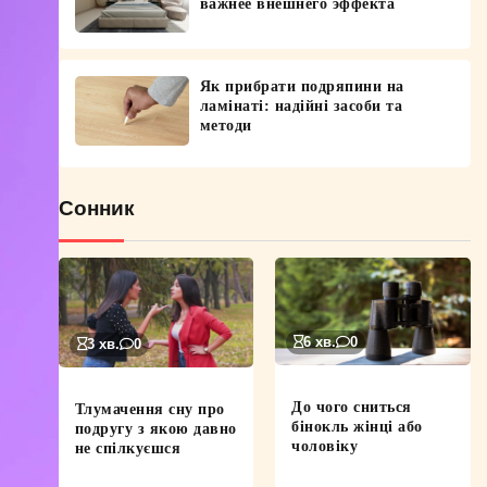
важнее внешнего эффекта
Як прибрати подряпини на
ламінаті: надійні засоби та
методи
Сонник
6 хв.
0
3 хв.
0
До чого сниться
Тлумачення сну про
бінокль жінці або
подругу з якою давно
чоловіку
не спілкуєшся