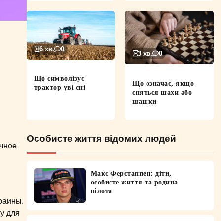
6 хв.
0
3 хв.
0
Що символізує
Що означає, якщо
трактор уві сні
сняться шахи або
шашки
Особисте життя відомих людей
ичное
Макс Ферстаппен: діти,
особисте життя та родина
пілота
раины.
у для