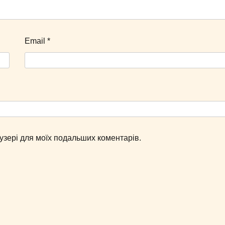
Email
*
раузері для моїх подальших коментарів.