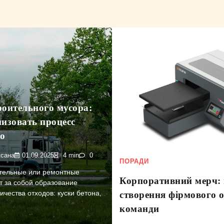
роительного мусора:
низовать процесс
о
сана
01.09.2025
4 min
0
ПОРАДИ
тельные или ремонтные
Корпоративний мерч:
т за собой образование
ичества отходов: куски бетона,
створення фірмового о
команди