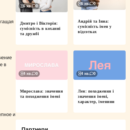
6 хв.
0
6 хв.
0
Андрій та Інна:
огащая
Дмитро і Вікторія:
сумісність імен у
сумісність в коханні
відсотках
та дружбі
чение
е в
4 хв.
0
4 хв.
0
Мирослава: значення
Лея: походження і
та походження імені
значення імені,
характер, іменини
упное и
Партнери