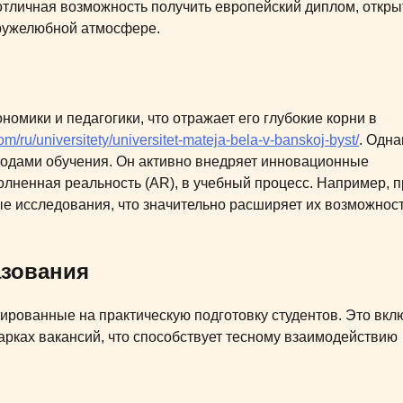
 отличная возможность получить европейский диплом, откры
дружелюбной атмосфере.
омики и педагогики, что отражает его глубокие корни в
om/ru/universitety/universitet-mateja-bela-v-banskoj-byst/
. Одна
тодами обучения. Он активно внедряет инновационные
полненная реальность (AR), в учебный процесс. Например, п
ые исследования, что значительно расширяет их возможност
азования
рованные на практическую подготовку студентов. Это вкл
марках вакансий, что способствует тесному взаимодействию