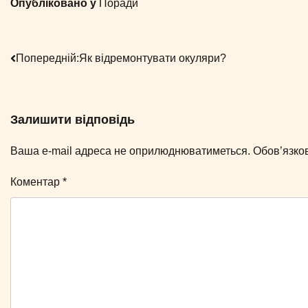
Опубліковано у
Поради
Навігація
Попередній:
Як відремонтувати окуляри?
записів
Залишити відповідь
Ваша e-mail адреса не оприлюднюватиметься.
Обов’язко
Коментар
*