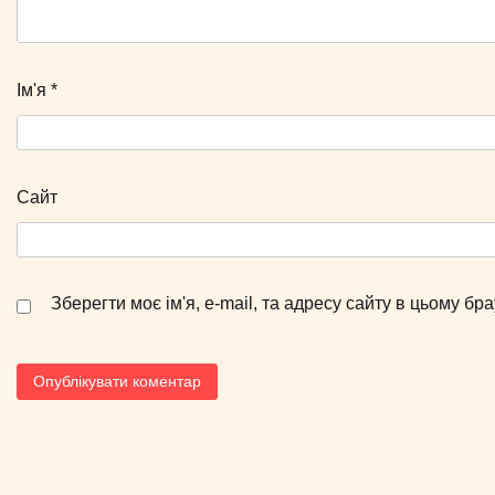
Ім'я
*
Сайт
Зберегти моє ім'я, e-mail, та адресу сайту в цьому б