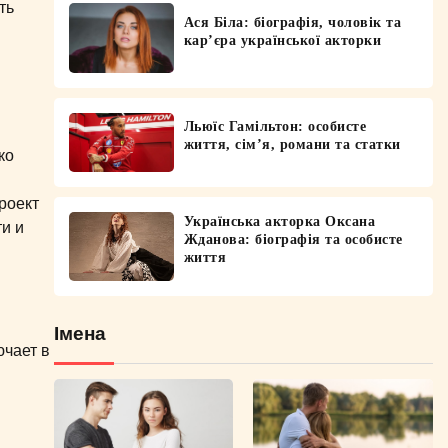
ть
Ася Біла: біографія, чоловік та
кар’єра української акторки
Льюїс Гамільтон: особисте
життя, сім’я, романи та статки
ко
роект
Українська акторка Оксана
и и
Жданова: біографія та особисте
життя
Імена
ючает в