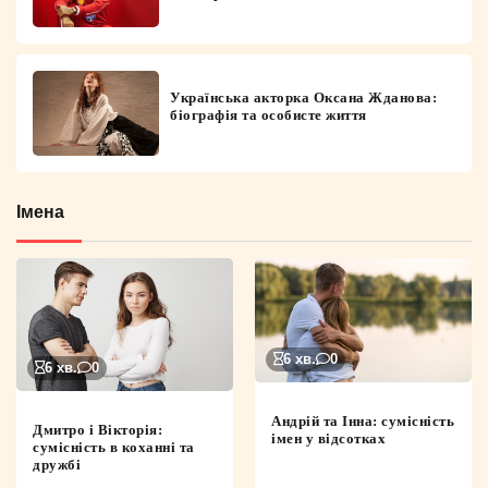
Українська акторка Оксана Жданова:
біографія та особисте життя
Імена
6 хв.
0
6 хв.
0
Андрій та Інна: сумісність
Дмитро і Вікторія:
імен у відсотках
сумісність в коханні та
дружбі