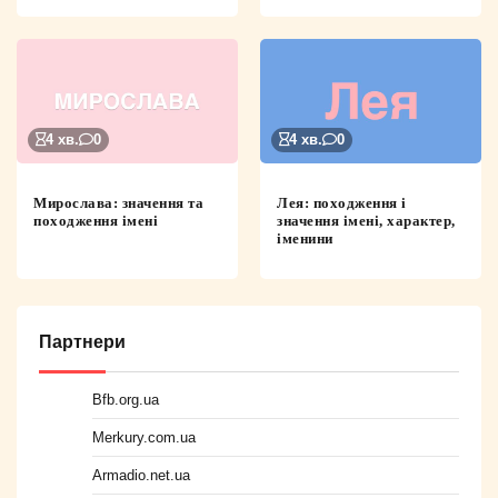
4 хв.
0
4 хв.
0
Мирослава: значення та
Лея: походження і
походження імені
значення імені, характер,
іменини
Партнери
Bfb.org.ua
Merkury.com.ua
Armadio.net.ua