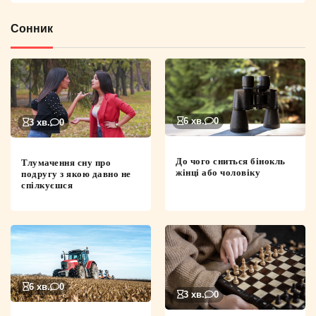
Сонник
6 хв.
0
3 хв.
0
До чого сниться бінокль
Тлумачення сну про
жінці або чоловіку
подругу з якою давно не
спілкуєшся
6 хв.
0
3 хв.
0