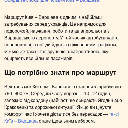
Обирайте спокій для поїздки Київ – Варшава
Маршрут Київ – Варшава є одним із найбільш
затребуваних серед українців. Це напрямок для
подорожей, навчання, роботи та авіаперельотів з
Варшавського аеропорту. У той час як автобуси часто
переповнені, а поїзди йдуть за фіксованим графіком,
міжміське таксі стає зручною альтернативою, яку
обирають все більше пасажирів.
Що потрібно знати про маршрут
Відстань між Києвом і Варшавою становить приблизно
780–800 км. Середній час у дорозі — 10–12 годин,
залежно від кордону (найчастіше обирають Ягодин або
Краковець) та дорожньої ситуації. Якщо ви цінуєте
комфорт, час і хочете дістатися без пересадок —
таксі
Київ – Варшава
стане ідеальним вибором.