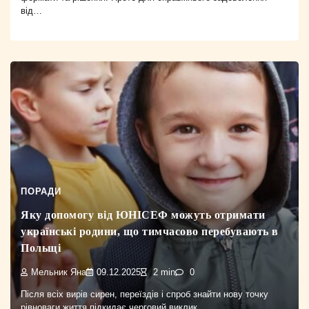
від…
ПОРАДИ
Яку допомогу від ЮНІСЕФ можуть отримати
українські родини, що тимчасово перебувають в
Польщі
Мельник Яна
09.12.2025
2 min
0
Після всіх вирів сирен, переїздів і спроб знайти нову точку
рівноваги життя підкидає черговий виклик.…