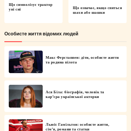
Що символізує трактор
Що означає, якщо сняться
уві сні
шахи або шашки
Особисте життя відомих людей
Макс Ферстаппен: діти, особисте життя
та родина пілота
Ася Біла: біографія, чоловік та
кар’єра української акторки
Льюїс Гамільтон: особисте життя,
сім’я, романи та статки