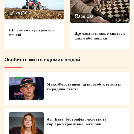
6 хв.
0
3 хв.
0
Що символізує трактор
Що означає, якщо сняться
уві сні
шахи або шашки
Особисте життя відомих людей
Макс Ферстаппен: діти, особисте життя
та родина пілота
Ася Біла: біографія, чоловік та
кар’єра української акторки