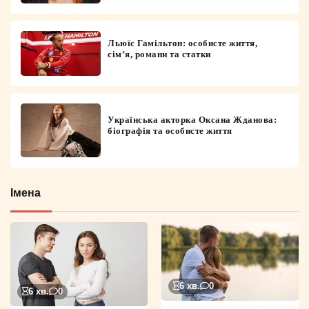
Льюїс Гамільтон: особисте життя,
сім’я, романи та статки
Українська акторка Оксана Жданова:
біографія та особисте життя
Імена
6 хв.
0
6 хв.
0