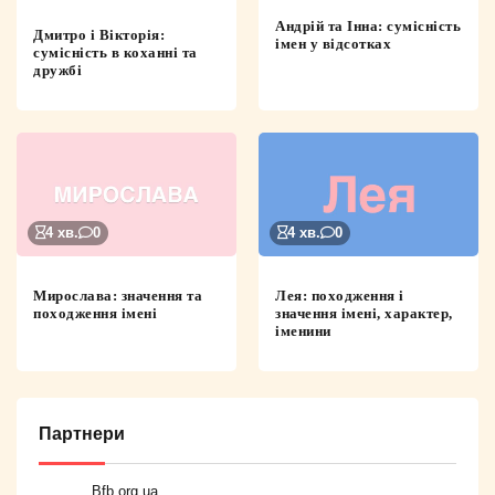
Андрій та Інна: сумісність
Дмитро і Вікторія:
імен у відсотках
сумісність в коханні та
дружбі
4 хв.
0
4 хв.
0
Мирослава: значення та
Лея: походження і
походження імені
значення імені, характер,
іменини
Партнери
Bfb.org.ua