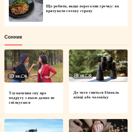
Що робити, якщо пересолив гречку: як
врятувати готову страву
Сонник
6 хв.
0
3 хв.
0
До чого сниться бінокль
Тлумачення сну про
жінці або чоловіку
подругу з якою давно не
спілкуєшся