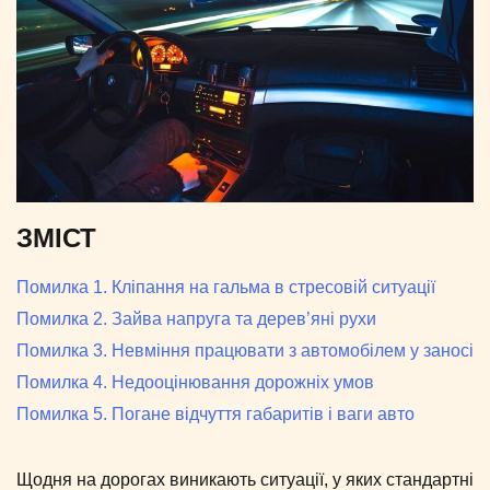
ЗМІСТ
Помилка 1. Кліпання на гальма в стресовій ситуації
Помилка 2. Зайва напруга та дерев’яні рухи
Помилка 3. Невміння працювати з автомобілем у заносі
Помилка 4. Недооцінювання дорожніх умов
Помилка 5. Погане відчуття габаритів і ваги авто
Щодня на дорогах виникають ситуації, у яких стандартні