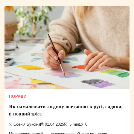
ПОРАДИ
Як намалювати людину поетапно: в русі, сидячи,
в повний зріст
Єсенія Буксіна
01.04.2025
5 min
0
Малювання людей — це захоплюючий, але водночас