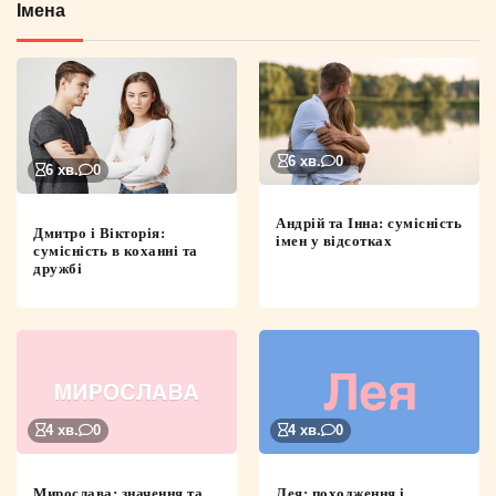
Імена
6 хв.
0
6 хв.
0
Андрій та Інна: сумісність
Дмитро і Вікторія:
імен у відсотках
сумісність в коханні та
дружбі
4 хв.
0
4 хв.
0
Мирослава: значення та
Лея: походження і