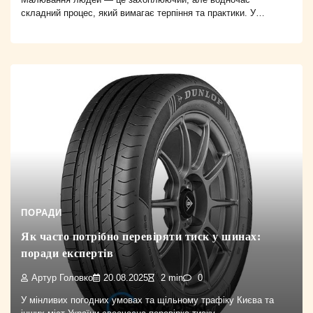
складний процес, який вимагає терпіння та практики. У…
ПОРАДИ
Як часто потрібно перевіряти тиск у шинах:
поради експертів
Артур Головко
20.08.2025
2 min
0
У мінливих погодних умовах та щільному трафіку Києва та