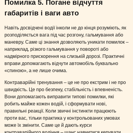
Помилка 5. Погане відчуття
габаритів і ваги авто
Навіть досвідчені водії інколи не до кінця розуміють, як
розподіляється вага під час розгону, гальмування або
маневру. Саме ці знання дозволяють уникати помилок –
наприклад, різкого гальмування у повороті або
надмірного прискорення на слизькій дорозі. Практичні
вправи допомагають відчути автомобіль буквально
«спиною», а не лише очима.
Контраварійні тренування – це не про екстрим і не про
швидкість. Це про безпеку, стабільність і впевненість.
Вони допомагають виправити типові помилки, які
робить майже кожен водій, і сформувати нові,
правильні реакції. Коли звичні інстинкти працюють
проти вас, тільки практика у контрольованих умовах
може їх змінити. Саме це й дають курси
контраварійного водіння – шанс навчитися керувати