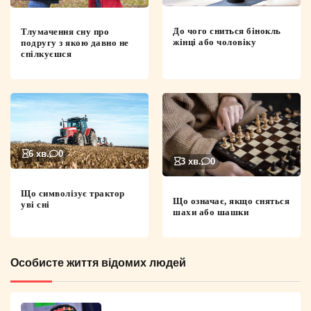
До чого сниться бінокль
Тлумачення сну про
жінці або чоловіку
подругу з якою давно не
спілкуєшся
6 хв.
0
3 хв.
0
Що символізує трактор
Що означає, якщо сняться
уві сні
шахи або шашки
Особисте життя відомих людей