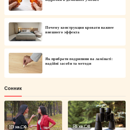
Почему конструкция кровати важнее
внешнего эффекта
Як прибрати подряпини на ламінаті:
надійні засоби та методи
Сонник
6 хв.
0
3 хв.
0