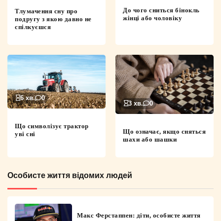
До чого сниться бінокль
Тлумачення сну про
жінці або чоловіку
подругу з якою давно не
спілкуєшся
6 хв.
0
3 хв.
0
Що символізує трактор
Що означає, якщо сняться
уві сні
шахи або шашки
Особисте життя відомих людей
Макс Ферстаппен: діти, особисте життя