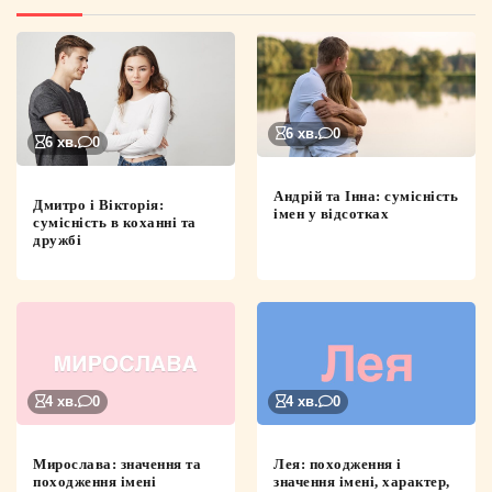
6 хв.
0
6 хв.
0
Андрій та Інна: сумісність
Дмитро і Вікторія:
імен у відсотках
сумісність в коханні та
дружбі
4 хв.
0
4 хв.
0
Мирослава: значення та
Лея: походження і
походження імені
значення імені, характер,