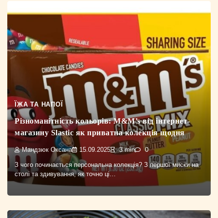
ЇЖА ТА НАПОЇ
Різноманітність кольорів: M&M’s від інтернет-
магазину Slastic як приватна колекція щодня
Мандзюк Оксана
15.09.2025
3 min
0
З чого починається персональна колекція? З першої миски на
столі та здивування, як точно ці…