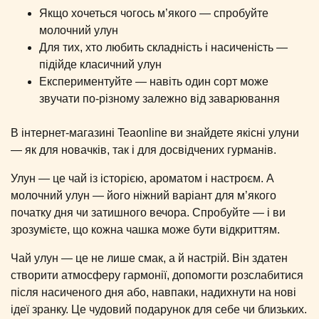
Якщо хочеться чогось м’якого — спробуйте
молочний улун
Для тих, хто любить складність і насиченість —
підійде класичний улун
Експериментуйте — навіть один сорт може
звучати по-різному залежно від заварювання
В інтернет-магазині Teaonline ви знайдете якісні улуни
— як для новачків, так і для досвідчених гурманів.
Улун — це чай із історією, ароматом і настроєм. А
молочний улун — його ніжний варіант для м’якого
початку дня чи затишного вечора. Спробуйте — і ви
зрозумієте, що кожна чашка може бути відкриттям.
Чай улун — це не лише смак, а й настрій. Він здатен
створити атмосферу гармонії, допомогти розслабитися
після насиченого дня або, навпаки, надихнути на нові
ідеї зранку. Це чудовий подарунок для себе чи близьких.