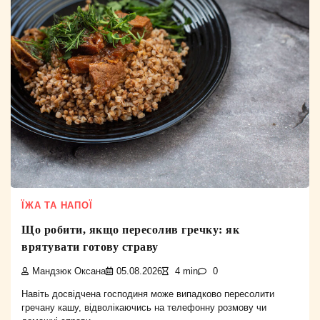
ЇЖА ТА НАПОЇ
Що робити, якщо пересолив гречку: як
врятувати готову страву
Мандзюк Оксана
05.08.2026
4 min
0
Навіть досвідчена господиня може випадково пересолити
гречану кашу, відволікаючись на телефонну розмову чи