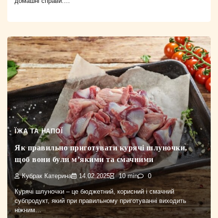
домашні справи.…
ЇЖА ТА НАПОЇ
Як правильно приготувати курячі шлуночки,
щоб вони були м’якими та смачними
Кубрак Катерина
14.02.2025
10 min
0
Курячі шлуночки – це бюджетний, корисний і смачний
субпродукт, який при правильному приготуванні виходить
ніжним…