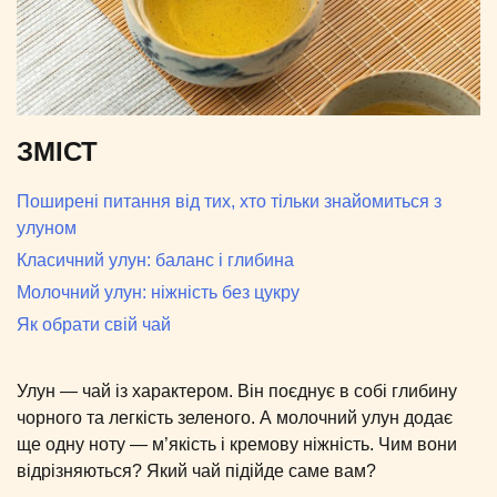
ЗМІСТ
Поширені питання від тих, хто тільки знайомиться з
улуном
Класичний улун: баланс і глибина
Молочний улун: ніжність без цукру
Як обрати свій чай
Улун — чай із характером. Він поєднує в собі глибину
чорного та легкість зеленого. А молочний улун додає
ще одну ноту — м’якість і кремову ніжність. Чим вони
відрізняються? Який чай підійде саме вам?