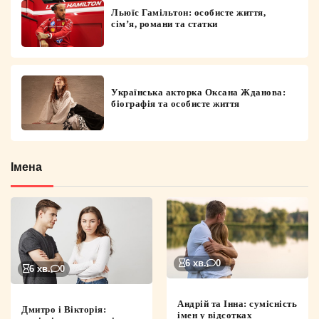
Льюїс Гамільтон: особисте життя,
сім’я, романи та статки
Українська акторка Оксана Жданова:
біографія та особисте життя
Імена
6 хв.
0
6 хв.
0
Андрій та Інна: сумісність
Дмитро і Вікторія:
імен у відсотках