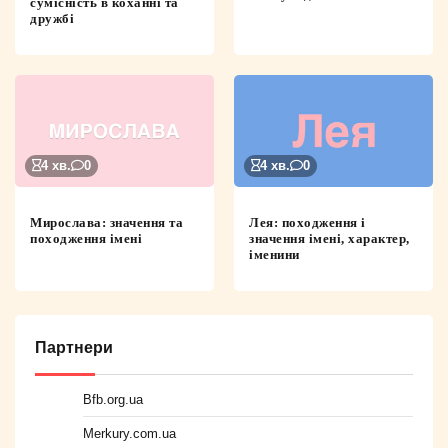
сумісність в коханні та
дружбі
4 хв.
0
4 хв.
0
Мирослава: значення та
Лея: походження і
походження імені
значення імені, характер,
іменини
Партнери
Bfb.org.ua
Merkury.com.ua