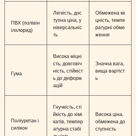
Легкість, дос
Обмежена мі
тупна ціна, у
цність, темпе
ПВХ (полівін
ніверсальніс
ратурні обме
ілхлорид)
ть
ження
Висока міцні
сть, довговіч
Значна вага,
ність, стійкіст
вища вартіст
Гума
ь до деформ
ь
ацій
Гнучкість, сті
йкість до хімі
Висока ціна,
Поліуретан і
катів, темпер
обмежена до
силікон
атурна стабі
ступність