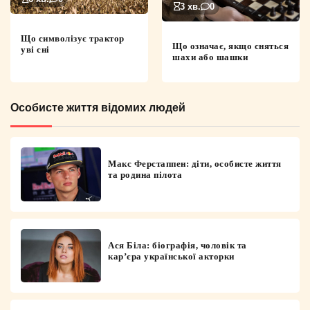
3 хв.
0
Що символізує трактор
Що означає, якщо сняться
уві сні
шахи або шашки
Особисте життя відомих людей
Макс Ферстаппен: діти, особисте життя
та родина пілота
Ася Біла: біографія, чоловік та
кар’єра української акторки