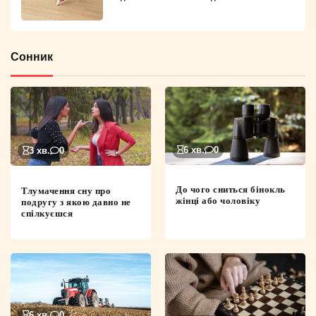
Сонник
6 хв.
0
3 хв.
0
До чого сниться бінокль
Тлумачення сну про
жінці або чоловіку
подругу з якою давно не
спілкуєшся
6 хв.
0