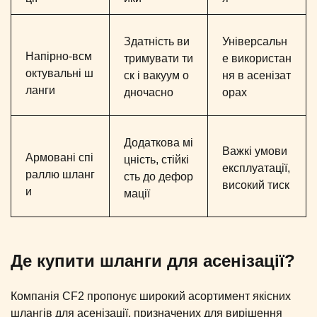
Здатність ви
Універсальн
Напірно-всм
тримувати ти
е використан
октувальні ш
ск і вакуум о
ня в асенізат
ланги
дночасно
орах
Додаткова мі
Важкі умови
Армовані спі
цність, стійкі
експлуатації,
раллю шланг
сть до дефор
високий тиск
и
мації
Де купити шланги для асенізації?
Компанія CF2 пропонує широкий асортимент якісних
шлангів для асенізації, призначених для вирішення