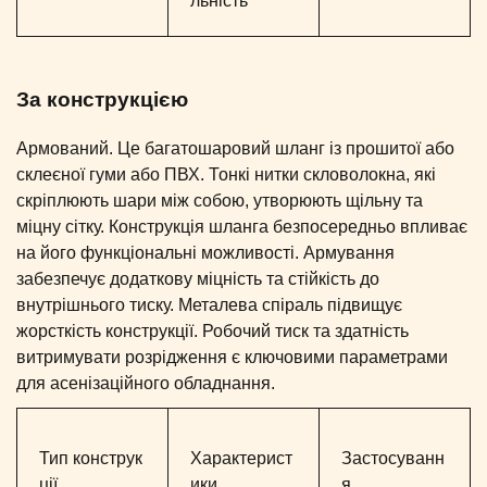
льність
За конструкцією
Армований. Це багатошаровий шланг із прошитої або
склеєної гуми або ПВХ. Тонкі нитки скловолокна, які
скріплюють шари між собою, утворюють щільну та
міцну сітку. Конструкція шланга безпосередньо впливає
на його функціональні можливості. Армування
забезпечує додаткову міцність та стійкість до
внутрішнього тиску. Металева спіраль підвищує
жорсткість конструкції. Робочий тиск та здатність
витримувати розрідження є ключовими параметрами
для асенізаційного обладнання.
Тип конструк
Характерист
Застосуванн
ції
ики
я