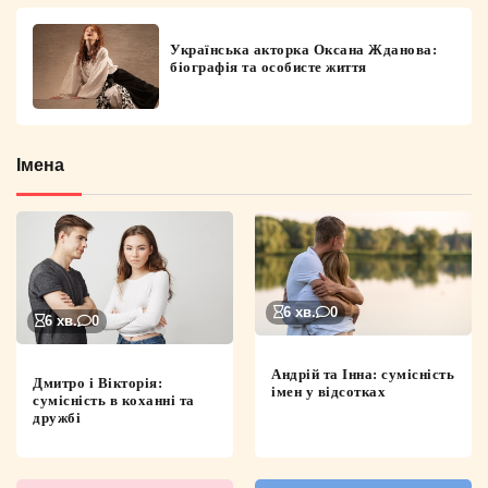
Українська акторка Оксана Жданова:
біографія та особисте життя
Імена
6 хв.
0
6 хв.
0
Андрій та Інна: сумісність
Дмитро і Вікторія:
імен у відсотках
сумісність в коханні та
дружбі