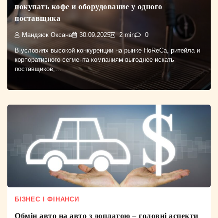
покупать кофе и оборудование у одного
поставщика
Мандзюк Оксана
30.09.2025
2 min
0
В условиях высокой конкуренции на рынке HoReCa, ритейла и
корпоративного сегмента компаниям выгоднее искать
поставщиков,…
БІЗНЕС І ФІНАНСИ
Обмін авто на авто з доплатою – головні аспекти