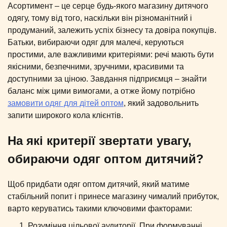
Асортимент – це серце будь-якого магазину дитячого
одягу, тому від того, наскільки він різноманітний і
продуманий, залежить успіх бізнесу та довіра покупців.
Батьки, вибираючи одяг для малечі, керуються
простими, але важливими критеріями: речі мають бути
якісними, безпечними, зручними, красивими та
доступними за ціною. Завдання підприємця – знайти
баланс між цими вимогами, а отже йому потрібно
замовити одяг для дітей оптом
, який задовольнить
запити широкого кола клієнтів.
На які критерії звертати увагу,
обираючи одяг оптом дитячий?
Щоб придбати одяг оптом дитячий, який матиме
стабільний попит і принесе магазину чималий прибуток,
варто керуватись такими ключовими факторами:
Розуміння цільової аудиторії. При формуванні