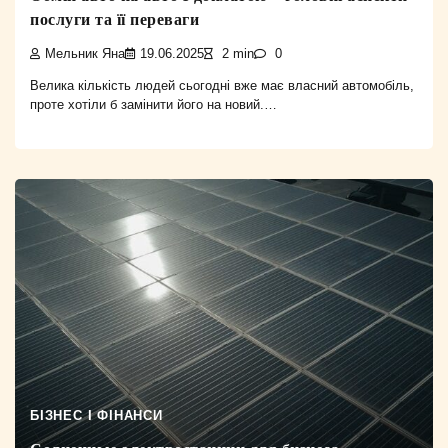
послуги та її переваги
Мельник Яна
19.06.2025
2 min
0
Велика кількість людей сьогодні вже має власний автомобіль,
проте хотіли б замінити його на новий.…
БІЗНЕС І ФІНАНСИ