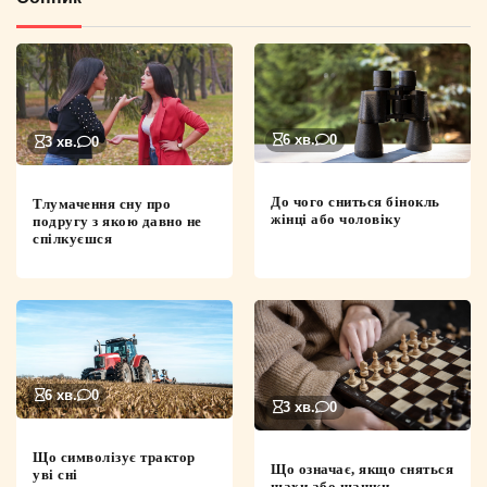
6 хв.
0
3 хв.
0
До чого сниться бінокль
Тлумачення сну про
жінці або чоловіку
подругу з якою давно не
спілкуєшся
6 хв.
0
3 хв.
0
Що символізує трактор
Що означає, якщо сняться
уві сні
шахи або шашки