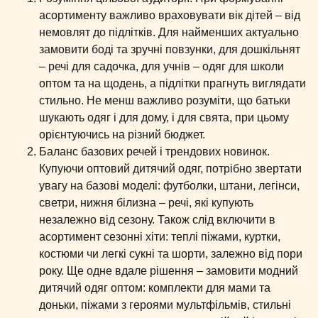
асортименту важливо враховувати вік дітей – від
немовлят до підлітків. Для найменших актуально
замовити боді та зручні повзунки, для дошкільнят
– речі для садочка, для учнів – одяг для школи
оптом та на щодень, а підлітки прагнуть виглядати
стильно. Не менш важливо розуміти, що батьки
шукають одяг і для дому, і для свята, при цьому
орієнтуючись на різний бюджет.
Баланс базових речей і трендових новинок.
Купуючи оптовий дитячий одяг, потрібно звертати
увагу на базові моделі: футболки, штани, легінси,
светри, нижня білизна – речі, які купують
незалежно від сезону. Також слід включити в
асортимент сезонні хіти: теплі піжами, куртки,
костюми чи легкі сукні та шорти, залежно від пори
року. Ще одне вдале рішення – замовити модний
дитячий одяг оптом: комплекти для мами та
доньки, піжами з героями мультфільмів, стильні