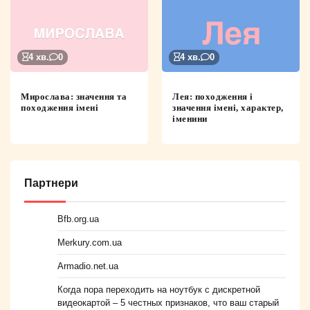
4 хв.
0
4 хв.
0
Мирослава: значення та
Лея: походження і
походження імені
значення імені, характер,
іменини
Партнери
Bfb.org.ua
Merkury.com.ua
Armadio.net.ua
Когда пора переходить на ноутбук с дискретной
видеокартой – 5 честных признаков, что ваш старый