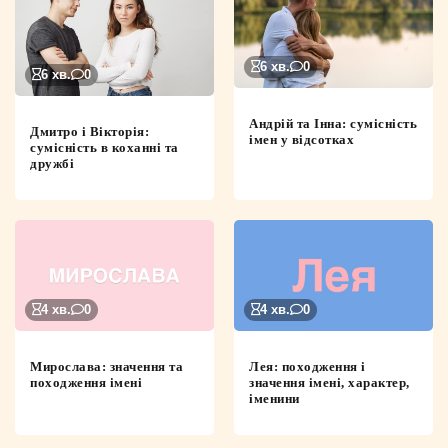
6 хв.
0
6 хв.
0
Андрій та Інна: сумісність
Дмитро і Вікторія:
імен у відсотках
сумісність в коханні та
дружбі
4 хв.
0
4 хв.
0
Мирослава: значення та
Лея: походження і
походження імені
значення імені, характер,
іменини