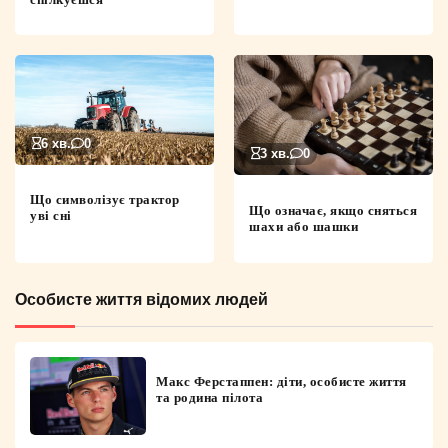
6 хв.
0
3 хв.
0
Що символізує трактор
Що означає, якщо сняться
уві сні
шахи або шашки
Особисте життя відомих людей
Макс Ферстаппен: діти, особисте життя
та родина пілота