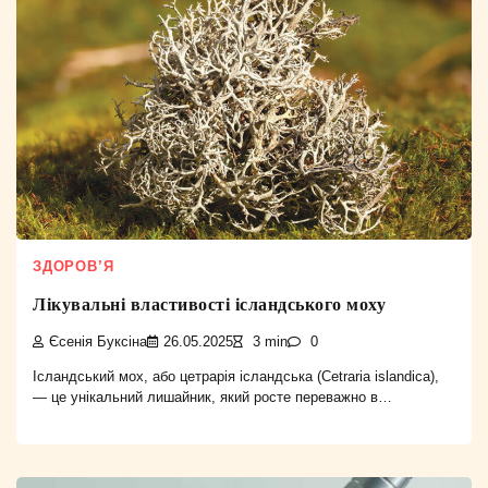
ЗДОРОВ’Я
Лікувальні властивості ісландського моху
Єсенія Буксіна
26.05.2025
3 min
0
Ісландський мох, або цетрарія ісландська (Cetraria islandica),
— це унікальний лишайник, який росте переважно в…