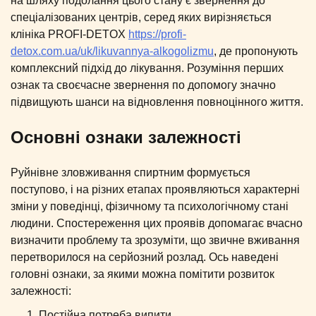
на шляху подолання цього стану є звернення до
спеціалізованих центрів, серед яких вирізняється
клініка PROFI-DETOX
https://profi-
detox.com.ua/uk/likuvannya-alkogolizmu
, де пропонують
комплексний підхід до лікування. Розуміння перших
ознак та своєчасне звернення по допомогу значно
підвищують шанси на відновлення повноцінного життя.
Основні ознаки залежності
Руйнівне зловживання спиртним формується
поступово, і на різних етапах проявляються характерні
зміни у поведінці, фізичному та психологічному стані
людини. Спостереження цих проявів допомагає вчасно
визначити проблему та зрозуміти, що звичне вживання
перетворилося на серйозний розлад. Ось наведені
головні ознаки, за якими можна помітити розвиток
залежності:
Постійна потреба випити.