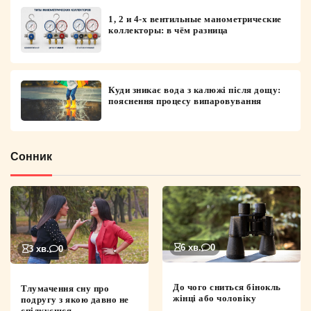
1, 2 и 4-х вентильные манометрические
коллекторы: в чём разница
Куди зникає вода з калюжі після дощу:
пояснення процесу випаровування
Сонник
6 хв.
0
3 хв.
0
До чого сниться бінокль
Тлумачення сну про
жінці або чоловіку
подругу з якою давно не
спілкуєшся