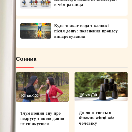
в чём разница
Куди зникає вода з калюжі
після дощу: пояснення процесу
випаровування
Сонник
6 хв.
0
3 хв.
0
До чого сниться
Тлумачення сну про
бінокль жінці або
подругу з якою давно
чоловіку
не спілкуєшся