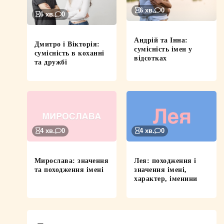
6 хв.
0
6 хв.
0
Андрій та Інна:
Дмитро і Вікторія:
сумісність імен у
сумісність в коханні
відсотках
та дружбі
4 хв.
0
4 хв.
0
Мирослава: значення
Лея: походження і
та походження імені
значення імені,
характер, іменини