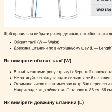
Щоб правильно вибрати розмір джинсів, потрібно знати д
Обхват талії (W — Waist)
Довжина штанини по внутрішньому шву (L — Length
Як виміряти обхват талії (W)
Візьміть сантиметрову стрічку і оберніть її навколо т
Не затягуйте стрічку занадто сильно, але й не залиш
Отримане число в сантиметрах потрібно перевести в 
Наприклад, якщо обхват талії становить 86 см: 86 см
Як виміряти довжину штанини (L)