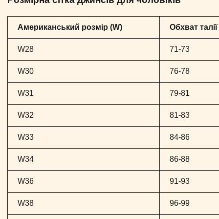
Американський розмір (W)
Обхват талії
W28
71-73
W30
76-78
W31
79-81
W32
81-83
W33
84-86
W34
86-88
W36
91-93
W38
96-99