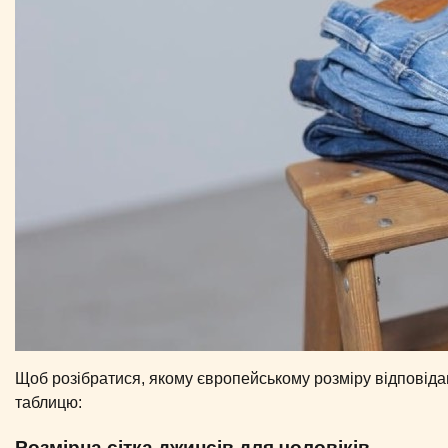
Щоб розібратися, якому європейському розміру відповіда
таблицю:
Розмірна сітка джинсів для чоловіків