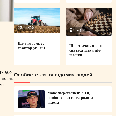
6 хв.
0
3 хв.
0
Що символізує
Що означає, якщо
трактор уві сні
сняться шахи або
шашки
ти або
Особисте життя відомих людей
імо, як
мо
Макс Ферстаппен: діти,
особисте життя та родина
пілота