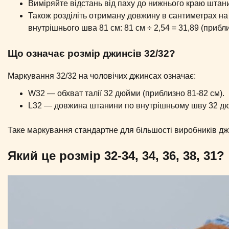
Виміряйте відстань від паху до нижнього краю штан
Також розділіть отриману довжину в сантиметрах н
внутрішнього шва 81 см: 81 см ÷ 2,54 = 31,89 (прибл
Що означає розмір джинсів 32/32?
Маркування 32/32 на чоловічих джинсах означає:
W32 — обхват талії 32 дюйми (приблизно 81-82 см).
L32 — довжина штанини по внутрішньому шву 32 дюй
Таке маркування стандартне для більшості виробників дж
Який це розмір 32-34, 34, 36, 38, 31?