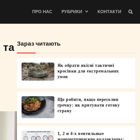
ПРО НАС
РУБРИКИ
КОНТАКТИ
Зараз читають
 та
Як обрати якісні тактичні
кросівки для екстремальних
умов
Що робити, якщо пересолив
гречку: як врятувати готову
страву
1, 2 и 4-х вентильные
манометрические коллекторы: