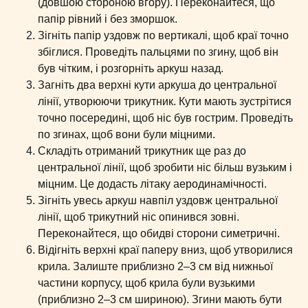
(довшою стороною вгору). Переконайтеся, що
папір рівний і без зморшок.
Зігніть папір уздовж по вертикалі, щоб краї точно
збіглися. Проведіть пальцями по згину, щоб він
був чітким, і розгорніть аркуш назад.
Загніть два верхні кути аркуша до центральної
лінії, утворюючи трикутник. Кути мають зустрітися
точно посередині, щоб ніс був гострим. Проведіть
по згинах, щоб вони були міцними.
Складіть отриманий трикутник ще раз до
центральної лінії, щоб зробити ніс більш вузьким і
міцним. Це додасть літаку аеродинамічності.
Зігніть увесь аркуш навпіл уздовж центральної
лінії, щоб трикутний ніс опинився зовні.
Переконайтеся, що обидві сторони симетричні.
Відігніть верхні краї паперу вниз, щоб утворилися
крила. Залиште приблизно 2–3 см від нижньої
частини корпусу, щоб крила були вузькими
(приблизно 2–3 см шириною). Згини мають бути