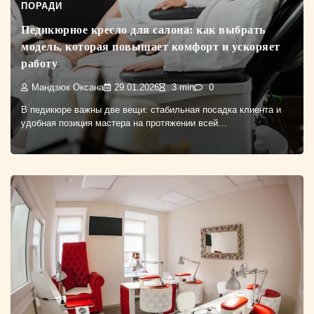
ПОРАДИ
Педикюрное кресло для салона: как выбрать
модель, которая повышает комфорт и ускоряет
работу
Мандзюк Оксана
29.01.2026
3 min
0
В педикюре важны две вещи: стабильная посадка клиента и
удобная позиция мастера на протяжении всей…