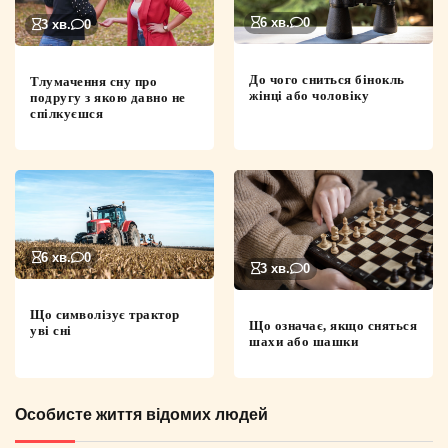
6 хв.
0
3 хв.
0
До чого сниться бінокль
Тлумачення сну про
жінці або чоловіку
подругу з якою давно не
спілкуєшся
6 хв.
0
3 хв.
0
Що символізує трактор
Що означає, якщо сняться
уві сні
шахи або шашки
Особисте життя відомих людей