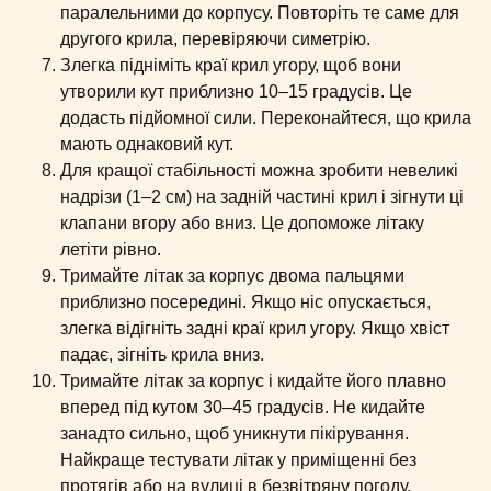
паралельними до корпусу. Повторіть те саме для
другого крила, перевіряючи симетрію.
Злегка підніміть краї крил угору, щоб вони
утворили кут приблизно 10–15 градусів. Це
додасть підйомної сили. Переконайтеся, що крила
мають однаковий кут.
Для кращої стабільності можна зробити невеликі
надрізи (1–2 см) на задній частині крил і зігнути ці
клапани вгору або вниз. Це допоможе літаку
летіти рівно.
Тримайте літак за корпус двома пальцями
приблизно посередині. Якщо ніс опускається,
злегка відігніть задні краї крил угору. Якщо хвіст
падає, зігніть крила вниз.
Тримайте літак за корпус і кидайте його плавно
вперед під кутом 30–45 градусів. Не кидайте
занадто сильно, щоб уникнути пікірування.
Найкраще тестувати літак у приміщенні без
протягів або на вулиці в безвітряну погоду.