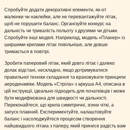
Спробуйте додати декоративні елементи, як-от
малюнки чи наклейки, але не перевантажуйте літак,
щоб не порушити баланс. Організуйте конкурс на
дальність чи тривалість польоту з друзями чи дітьми.
Спробуйте інші моделі. Наприклад, модель «Планер» із
ширшими крилами літає повільніше, але довше
тримається в повітрі.
Зробити паперовий літак, який довго літає і далеко
долає відстані, нескладно, якщо дотримуватися
правильної техніки складання та враховувати принципи
аеродинаміки. Модель «Стріла» з аркуша А4, описана в
цій інструкції, ідеально підходить для початківців і може
бути модифікована для швидкості чи дальності.
Переконайтеся, що крила симетричні, згини чіткі, а
запуск плавний. Експериментуйте, налаштовуйте
баланс і насолоджуйтеся процесом створення
найшвидшого літака з паперу, який принесе радість вам