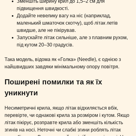
Зменшіть ширину крил до 1,5–2 см для
підвищення швидкості.
Додайте невелику вагу на ніс (наприклад,
маленький шматочок скотчу), щоб літак летів
швидше, але не пікірував.
Запускайте літак сильніше, але з плавним рухом,
під кутом 20–30 градусів.
Така модель, відома як «Голка» (Needle), є однією з
найшвидших завдяки мінімальному опору повітря.
Поширені помилки та як їх
уникнути
Несиметричні крила, якщо літак відхиляється вбік,
перевірте, чи однакові крила за розміром і кутом. Якщо
літак пікірує, розправте крила або зменшіть кількість
згинів на носі. Неточні чи слабкі згини роблять літак