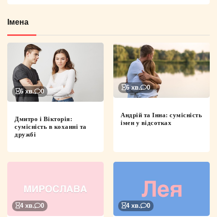
Імена
6 хв.
0
6 хв.
0
Андрій та Інна: сумісність
Дмитро і Вікторія:
імен у відсотках
сумісність в коханні та
дружбі
4 хв.
0
4 хв.
0