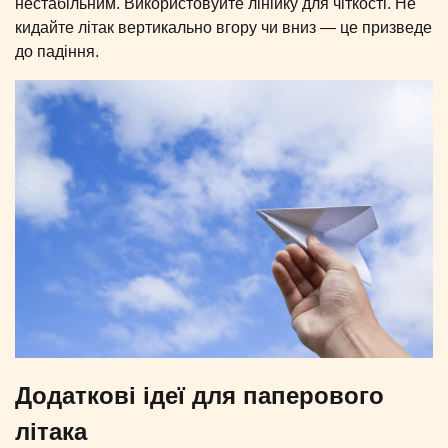
нестабільним. Використовуйте лінійку для чіткості. Не
кидайте літак вертикально вгору чи вниз — це призведе
до падіння.
Додаткові ідеї для паперового
літака