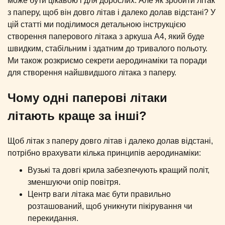
може бути цікавою і для дорослих. Але як зробити літак
з паперу, щоб він довго літав і далеко долав відстані? У
цій статті ми поділимося детальною інструкцією
створення паперового літака з аркуша А4, який буде
швидким, стабільним і здатним до тривалого польоту.
Ми також розкриємо секрети аеродинаміки та поради
для створення найшвидшого літака з паперу.
Чому одні паперові літаки
літають краще за інші?
Щоб літак з паперу довго літав і далеко долав відстані,
потрібно врахувати кілька принципів аеродинаміки:
Вузькі та довгі крила забезпечують кращий політ,
зменшуючи опір повітря.
Центр ваги літака має бути правильно
розташований, щоб уникнути пікірування чи
перекидання.