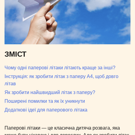
ЗМІСТ
Чому одні паперові літаки літають краще за інші?
Інструкція: як зробити літак з паперу А4, щоб довго
літав
Як зробити найшвидший літак з паперу?
Поширені помилки та як їх уникнути
Додаткові ідеї для паперового літака
Паперові літаки — це класична дитяча розвага, яка