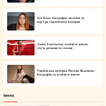
Ася Біла: біографія, чоловік та
кар’єра української акторки
Льюїс Гамільтон: особисте життя,
сім’я, романи та статки
Українська акторка Оксана Жданова:
біографія та особисте життя
Імена