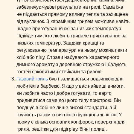
забезпечує чудові результати на грилі. Сама їжа
не піддається прямому впливу тепла та захищена
від вуглинок. З керамічним грилем можливе навіть
щадне приготування їжі за низьких температур.
Підійде тим, хто любить тривале приготування за
низьких температур. Завдяки кришці та
регулюванню температури на ньому можна пекти
хліб або піцу. Страви набувають характерного
димного аромату з деревною стружкою і балують
гостей соковитими стейками та рибою.
Газовий гриль
був і залишається родзинкою для
любителів барбекю. Якщо у вас найвищі вимоги,
ви любите часто і добре готувати, то варто
придивитися саме до цього типу пристрою. Він
поєднує в собі не лише високі стандарти, а й
гнучкість разом із високою функціональністю. У
ньому є кілька основних конфорок, поверхня для
гриля, решітки для підігріву, бічні полиці,