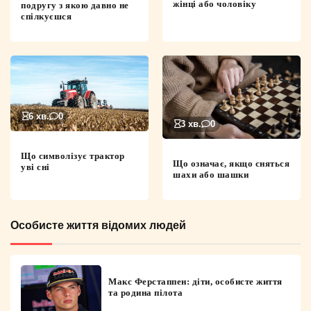
жінці або чоловіку
подругу з якою давно не
спілкуєшся
6 хв.
0
3 хв.
0
Що символізує трактор
Що означає, якщо сняться
уві сні
шахи або шашки
Особисте життя відомих людей
Макс Ферстаппен: діти, особисте життя
та родина пілота