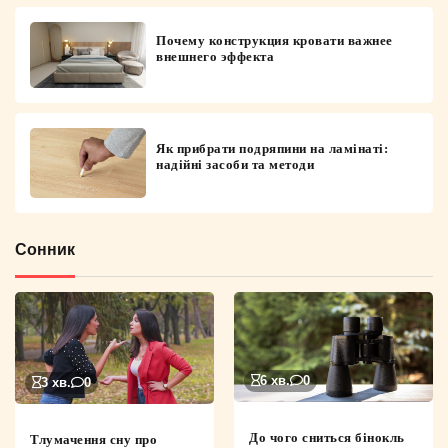
Почему конструкция кровати важнее
внешнего эффекта
Як прибрати подряпини на ламінаті:
надійні засоби та методи
Сонник
6 хв.
0
3 хв.
0
До чого сниться бінокль
Тлумачення сну про