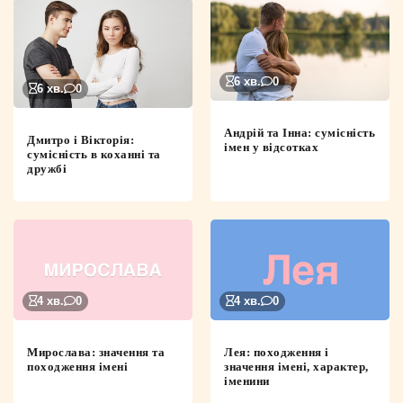
6 хв.
0
6 хв.
0
Андрій та Інна: сумісність
Дмитро і Вікторія:
імен у відсотках
сумісність в коханні та
дружбі
4 хв.
0
4 хв.
0
Мирослава: значення та
Лея: походження і
походження імені
значення імені, характер,
іменини