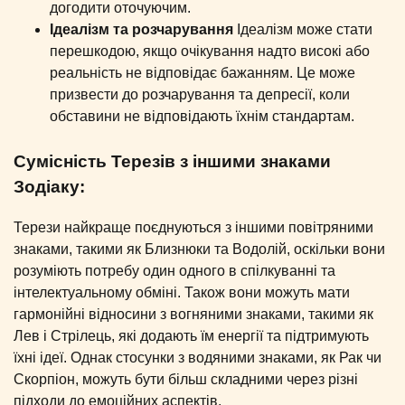
догодити оточуючим.
Ідеалізм та розчарування
Ідеалізм може стати
перешкодою, якщо очікування надто високі або
реальність не відповідає бажанням. Це може
призвести до розчарування та депресії, коли
обставини не відповідають їхнім стандартам.
Сумісність Терезів з іншими знаками
Зодіаку:
Терези найкраще поєднуються з іншими повітряними
знаками, такими як Близнюки та Водолій, оскільки вони
розуміють потребу один одного в спілкуванні та
інтелектуальному обміні. Також вони можуть мати
гармонійні відносини з вогняними знаками, такими як
Лев і Стрілець, які додають їм енергії та підтримують
їхні ідеї. Однак стосунки з водяними знаками, як Рак чи
Скорпіон, можуть бути більш складними через різні
підходи до емоційних аспектів.