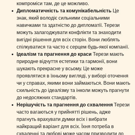
компроміси там, де це можливо.
Дипломатичність та комунікабельність
Це
знак, який володіє сильними соціальними
навичками та здатністю до дипломатії. Терези
можуть залагоджувати конфлікти та знаходити
вигідні рішення для всіх сторін. Вони люблять
спілкуватися та часто є серцем будь-якої компанії.
Ідеалізм та прагнення до краси
Терези мають
природне відчуття естетики та гармонії, вони
шукають прекрасне у всьому. Це може
проявлятися в їхньому вигляді, у виборі оточення
чи у справах, якими вони займаються. Вони мають
схильність до ідеалізму та інколи можуть прагнути
до недосяжних стандартів.
Нерішучість та прагнення до схвалення
Терези
часто вагаються у прийнятті рішень, адже
прагнуть врахувати думки всіх і вибрати
найкращий варіант для всіх. Їхня потреба в
схваленні та любові може часом призводити до