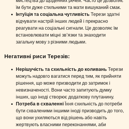
мистецтва до щоденних речей. Часто це дозволяє
їм бути дуже стильними та мати вишуканий смак.
Інтуїція та соціальна чутливість
Терези здатні
відчувати настрій інших людей і прекрасно
реагувати на соціальні сигнали. Це дозволяє їм
встановлювати міцні зв’язки та знаходити
загальну мову з різними людьми.
Негативні риси Терезів:
Нерішучість та схильність до коливань
Терези
можуть надовго вагатися перед тим, як прийняти
рішення, що може призводити до затримок і
невизначеності. Вони часто запитують думку
інших, що іноді створює додаткову плутанину.
Потреба в схваленні
Їхня схильність до потреби
бути схваленими іншими іноді призводить до того,
що вони ухиляються від рішень або навіть
жертвують власними переконаннями, аби