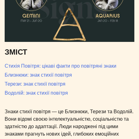
ЗМІСТ
Стихія Повітря: цікаві факти про повітряні знаки
Близнюки: знак стихії повітря
Терези: знак стихії повітря
Водолій: знак стихії повітря
Знаки стихії повітря — це Близнюки, Терези та Водолій.
Вони відомі своєю інтелектуальністю, соціальністю та
здатністю до адаптації. Люди народжені під цими
знаками прагнуть нових ідей, глибоких емоційних