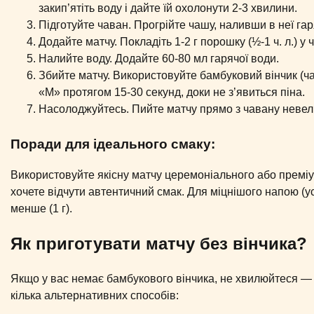
закип’ятіть воду і дайте їй охолонути 2-3 хвилини.
Підготуйте чаван. Прогрійте чашу, наливши в неї гар
Додайте матчу. Покладіть 1-2 г порошку (½-1 ч. л.) 
Налийте воду. Додайте 60-80 мл гарячої води.
Збийте матчу. Використовуйте бамбуковий вінчик (ч
«M» протягом 15-30 секунд, доки не з’явиться піна.
Насолоджуйтесь. Пийте матчу прямо з чавану невел
Поради для ідеального смаку:
Використовуйте якісну матчу церемоніального або преміу
хочете відчути автентичний смак. Для міцнішого напою (у
менше (1 г).
Як приготувати матчу без вінчика?
Якщо у вас немає бамбукового вінчика, не хвилюйтеся — 
кілька альтернативних способів: