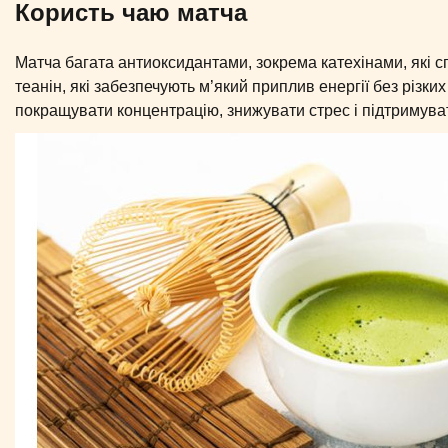
Користь чаю матча
Матча багата антиоксидантами, зокрема катехінами, які сп
теанін, які забезпечують м’який приплив енергії без різки
покращувати концентрацію, знижувати стрес і підтримува