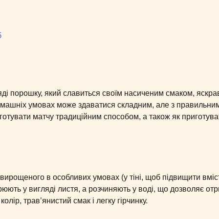
б
яді порошку, який славиться своїм насиченим смаком, яскр
домашніх умовах може здаватися складним, але з правильни
к готувати матчу традиційним способом, а також як приготуват
вирощеного в особливих умовах (у тіні, щоб підвищити вміс
рюють у вигляді листя, а розчиняють у воді, що дозволяє от
лір, трав’янистий смак і легку гірчинку.