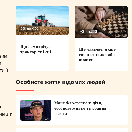
6 хв.
0
3 хв.
0
Що символізує
Що означає, якщо
трактор уві сні
сняться шахи або
авим
шашки
м
и її
Особисте життя відомих людей
Макс Ферстаппен: діти,
т
особисте життя та родина
пілота
римати