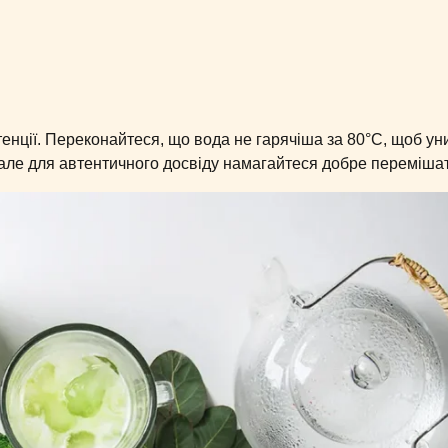
тенції. Переконайтеся, що вода не гарячіша за 80°C, щоб ун
, але для автентичного досвіду намагайтеся добре переміша