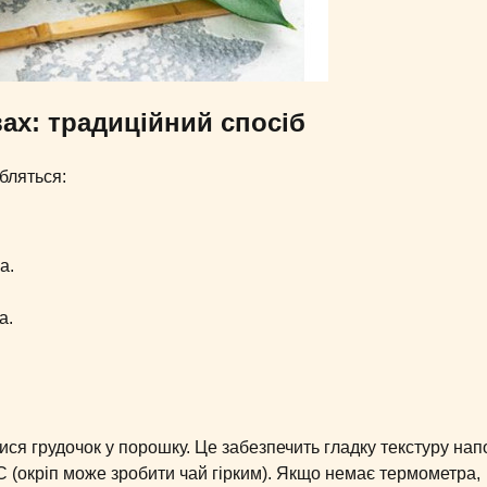
ах: традиційний спосіб
бляться:
а.
а.
ися грудочок у порошку. Це забезпечить гладку текстуру нап
C (окріп може зробити чай гірким). Якщо немає термометра,