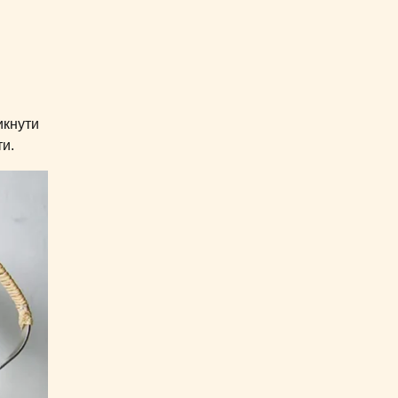
икнути
ти.