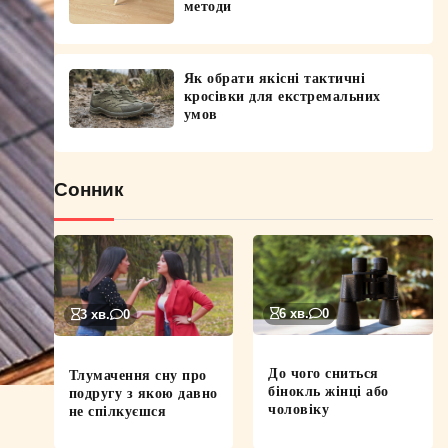
методи
Як обрати якісні тактичні
кросівки для екстремальних
умов
Сонник
6 хв.
0
3 хв.
0
До чого сниться
Тлумачення сну про
бінокль жінці або
подругу з якою давно
чоловіку
не спілкуєшся