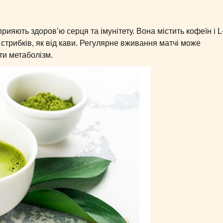
рияють здоров’ю серця та імунітету. Вона містить кофеїн і L
х стрибків, як від кави. Регулярне вживання матчі може
ти метаболізм.