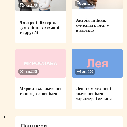
6 хв.
0
6 хв.
0
Андрій та Інна:
Дмитро і Вікторія:
сумісність імен у
сумісність в коханні
відсотках
та дружбі
4 хв.
0
4 хв.
0
Мирослава: значення
Лея: походження і
та походження імені
значення імені,
характер, іменини
ою.
Партнери