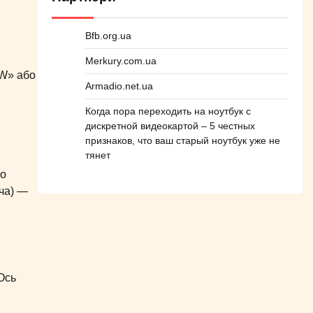
Bfb.org.ua
Merkury.com.ua
«W» або
Armadio.net.ua
Когда пора переходить на ноутбук с
дискретной видеокартой – 5 честных
признаков, что ваш старый ноутбук уже не
тянет
що
йча) —
Ось