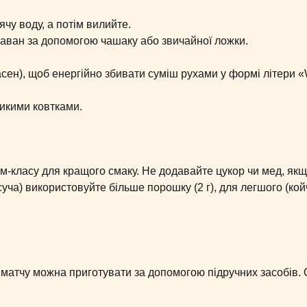
ячу воду, а потім вилийте.
у чаван за допомогою чашаку або звичайної ложки.
асен), щоб енергійно збивати суміш рухами у формі літери 
икими ковтками.
м-класу для кращого смаку. Не додавайте цукор чи мед, як
суча) використовуйте більше порошку (2 г), для легшого (ко
матчу можна приготувати за допомогою підручних засобів. 