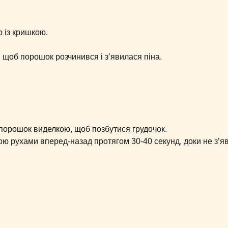
р із кришкою.
, щоб порошок розчинився і з’явилася піна.
 порошок виделкою, щоб позбутися грудочок.
ою рухами вперед-назад протягом 30-40 секунд, доки не з’я